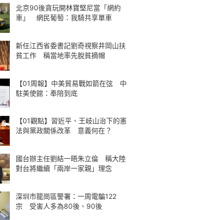
北京90後貪玩開林寶堅尼當「網約
車」 網民葡萄：我騎共享單車
新任江西省委書記劉奇視察井岡山扶
貧工作 稱當地率先脫貧摘帽
【01周報】中美貿易戰如箭在弦 中
駐美使館：奉陪到底
【01觀點】習近平、王岐山治下的憲
法與黨政關係改革 意義何在？
國台辦主任劉結一晤朱立倫 稱大陸
對台將繼續「兩岸一家親」理念
深圳市龍崗區警署：一周電騙122
宗 受害人多為80後、90後