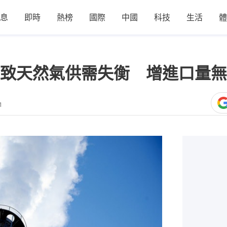
息
即時
熱榜
國際
中國
科技
生活
體
致天然氣供需失衡 增進口量無
1