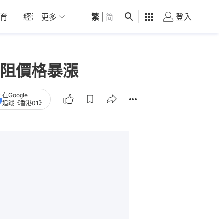
育
經濟
更多
01深圳
繁
觀點
|
简
健康
好食玩飛
登入
女
阻價格暴漲
在Google
追蹤《香港01》