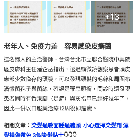
+
13
老年人、免疫力差 容易感染皮癬菌
這名婦人的主治醫師、台灣台北市立聯合醫院中興院
區皮膚科主任潘企岳指出，透過顯微鏡觀察患者頭皮
患部少數僅存的頭髮，可以發現頭髮的毛幹和周圍布
滿黴菌孢子與菌絲，確認是罹患頭癬，問診時還發現
患者同時有香港腳（足癬）與灰指甲已經好幾年了，
因此一併以口服藥治療12周後即痊癒。
相關文章：
染髮過敏面腫過豬頭  小心選擇染髮劑 漂
髮損傷難免 3個染髮貼士
👇👇👇