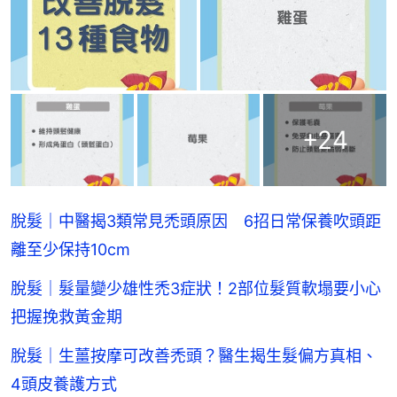
+
24
脫髮｜中醫揭3類常見禿頭原因 6招日常保養吹頭距
離至少保持10cm
脫髮｜髮量變少雄性禿3症狀！2部位髮質軟塌要小心
把握挽救黃金期
脫髮｜生薑按摩可改善禿頭？醫生揭生髮偏方真相、
4頭皮養護方式