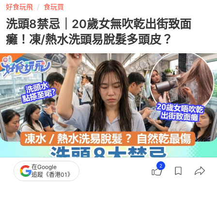
好食玩飛
食玩買
洗頭8禁忌｜20歲女無吹乾出街致面
癱！凍/熱水洗頭易脫髮多頭皮？
2
在Google
追蹤《香港01》
撰文：
張雨靜
出版：
2026-07-27 15:34
更新：
2026-07-27 15:34