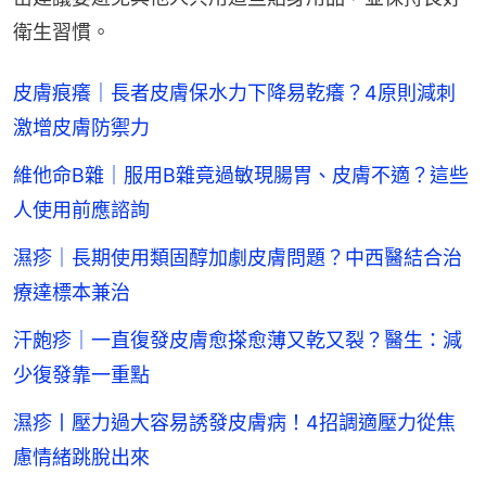
衛生習慣。
皮膚痕癢｜長者皮膚保水力下降易乾癢？4原則減刺
激增皮膚防禦力
維他命B雜｜服用B雜竟過敏現腸胃、皮膚不適？這些
人使用前應諮詢
濕疹｜長期使用類固醇加劇皮膚問題？中西醫結合治
療達標本兼治
汗皰疹｜一直復發皮膚愈搽愈薄又乾又裂？醫生：減
少復發靠一重點
濕疹丨壓力過大容易誘發皮膚病！4招調適壓力從焦
慮情緒跳脫出來