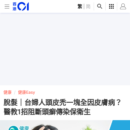
繁
|
简
健康
健康Easy
脫髮｜台婦人頭皮禿一塊全因皮膚病？
醫教1招阻斷頭癬傳染保衛生