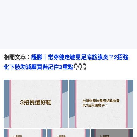
相關文章：
護腳｜常穿健走鞋易足底筋膜炎？2招強
化下肢助減壓買鞋記住3重點
👇👇👇