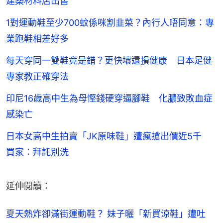
建築材料店出售
1對運動鞋至少700蚊係咪割韭菜？內行人唔同意：專
業跑鞋相差好多
每天穿同一雙鞋竟是錯？更快壞還損健康 日本足健
專家教正確穿法
印尼16歲高中生為母慳錢硬穿逼腳鞋 化膿致敗血症
感染亡
日本女高中生拍賣「JK原味鞋」遭瘋搶出價近5千
買家：拜託別洗
延伸閱讀：
夏天熱炸卻滿街運動鞋？ 妹子曬「新買涼鞋」遭吐