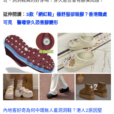
奇，洞洞鞋真的好穿嗎？穿久是否會有腳臭問題？
延伸閱讀：
3款「網紅鞋」極舒服卻毀腳？香港隨處
可見　醫曝穿久恐害腳變形
+
2
內地客好奇為何中環無人着洞洞鞋？港人2原因堅