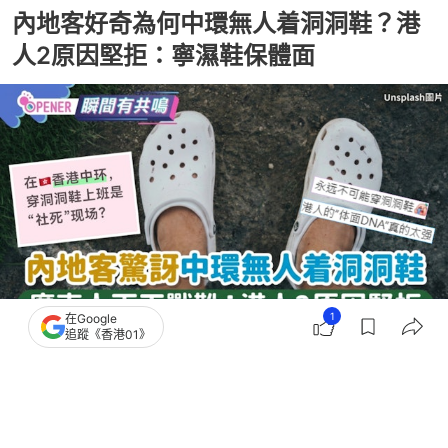
內地客好奇為何中環無人着洞洞鞋？港
人2原因堅拒：寧濕鞋保體面
1
在Google
追蹤《香港01》
撰文：
奶茶妹
出版：
2026-07-27 11:00
更新：
2026-07-27 16:45