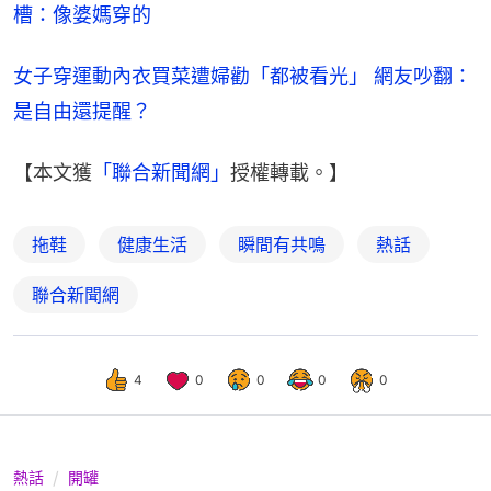
槽：像婆媽穿的
女子穿運動內衣買菜遭婦勸「都被看光」 網友吵翻：
是自由還提醒？
【本文獲
「聯合新聞網」
授權轉載。】
拖鞋
健康生活
瞬間有共鳴
熱話
聯合新聞網
4
0
0
0
0
熱話
開罐