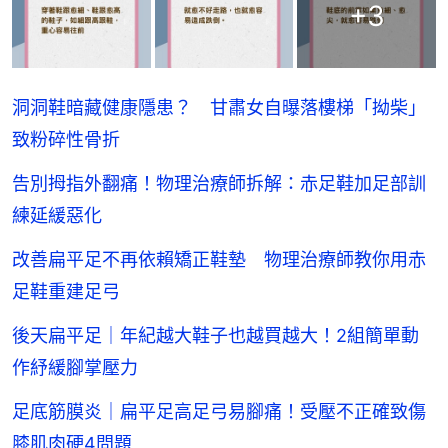
+
3
洞洞鞋暗藏健康隱患？ 甘肅女自曝落樓梯「拗柴」
致粉碎性骨折
告別拇指外翻痛！物理治療師拆解：赤足鞋加足部訓
練延緩惡化
改善扁平足不再依賴矯正鞋墊 物理治療師教你用赤
足鞋重建足弓
後天扁平足｜年紀越大鞋子也越買越大！2組簡單動
作紓緩腳掌壓力
足底筋膜炎｜扁平足高足弓易腳痛！受壓不正確致傷
膝肌肉硬4問題