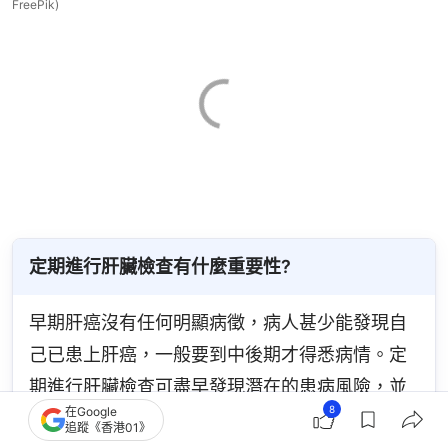
FreePik)
定期進行肝臟檢查有什麼重要性?
早期肝癌沒有任何明顯病徵，病人甚少能發現自
己已患上肝癌，一般要到中後期才得悉病情。定
期進行肝臟檢查可盡早發現潛在的患病風險，並
8
在Google
及時作出適當治療，提高治癒率。
追蹤《香港01》