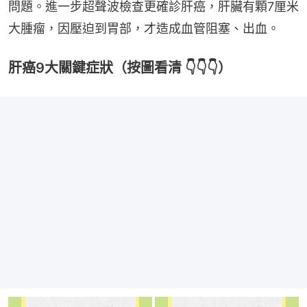
問題。進一步超聲波檢查更確診肝癌，肝臟有顆7厘米
大腫瘤，因壓迫到胃部，才造成血管阻塞、出血。
肝癌9大關鍵症狀（按圖看清 👇👇👇）