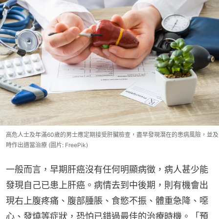
高危人士及年滿60歲的男士應定期接受肝臟檢查，盡早發現潛在的患病風險，並及
時作出適當治療 (圖片: FreePik)
一般而言，早期肝癌沒有任何明顯病徵，病人甚少能
發現自己已患上肝癌。病情去到中後期，則有機會出
現右上腹疼痛、腹部腫脹、食慾不振、體重急降、噁
心、發燒等症狀，恐怕已錯過最佳的治療時機。「預