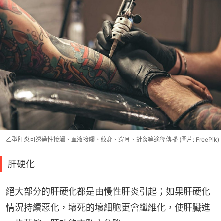
乙型肝炎可透過性接觸、血液接觸、紋身、穿耳、針灸等途徑傳播 (圖片: FreePik)
肝硬化
絕大部分的肝硬化都是由慢性肝炎引起；如果肝硬化
情況持續惡化，壞死的壞細胞更會纖維化，使肝臟進