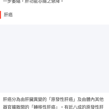
一步萎縮，肝功能亦隨之急降。
肝癌
肝癌分為由肝臟異變的「原發性肝癌」及由體內其他
器官擴散開的「轉移性肝癌」。有近八成的原發性肝