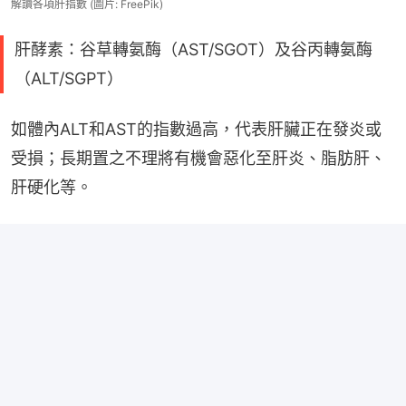
解讀各項肝指數 (圖片: FreePik)
肝酵素：谷草轉氨酶（AST/SGOT）及谷丙轉氨酶
（ALT/SGPT）
如體內ALT和AST的指數過高，代表肝臟正在發炎或
受損；長期置之不理將有機會惡化至肝炎、脂肪肝、
肝硬化等。