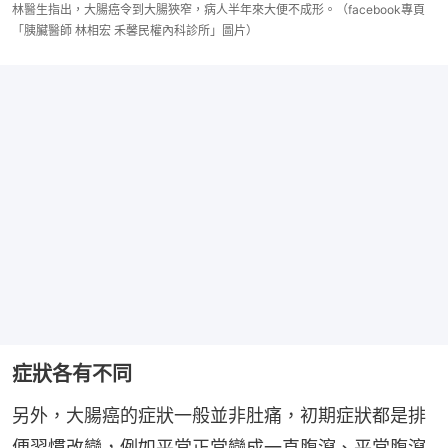
林醫生指出，大腸癌令到大腸狹窄，病人半年來大便不成形。（facebook專頁
「胰臟醫師 林相宏 禾馨民權內科診所」圖片）
症狀各有不同
另外，大腸癌的症狀一般並非肚痛，初期症狀都是排
便習慣改變，例如平常正常變成一直腹瀉、平常腹瀉