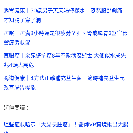
腸胃健康｜50歲男子天天喝檸檬水 忽然腹部劇痛
才知腸子穿了洞
睡眠｜睡滿8小時還是很疲勞？肝、腎或腸胃3器官影
響疲勞狀況
直腸癌｜余苑綺抗癌8年不敵病魔逝世 大便似水成先
兆4類人高危
腸道健康｜4方法正確補充益生菌 適時補充益生元
改善腸胃機能
延伸閲讀：
這些症狀暗示「大腸長腫瘤」！醫師VR實境揪出大腸