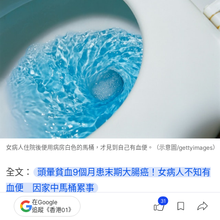
女病人住院後便用病房白色的馬桶，才見到自己有血便。（示意圖/gettyimages）
全文：
頭暈貧血9個月患末期大腸癌！女病人不知有
血便　因家中馬桶累事
31
在Google
追蹤《香港01》