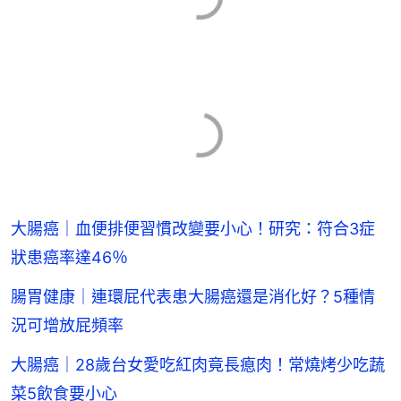
大腸癌｜血便排便習慣改變要小心！研究：符合3症
狀患癌率達46％
腸胃健康｜連環屁代表患大腸癌還是消化好？5種情
況可增放屁頻率
大腸癌｜28歲台女愛吃紅肉竟長瘜肉！常燒烤少吃蔬
菜5飲食要小心