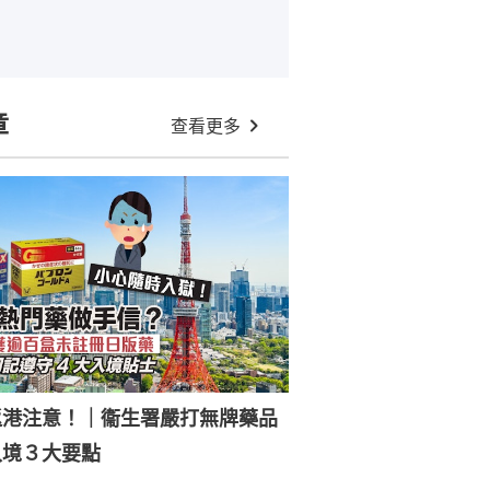
章
查看更多
返港注意！｜衞生署嚴打無牌藥品
入境３大要點