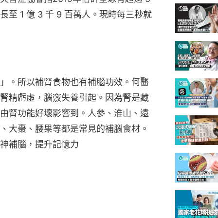
至 1 億 3 千 9 百萬人。現時每三秒就
」。所以補腎食物也有補腦功效。何醫
腎精虧虛，腦竅失養引起。因為腎是藏
由腎功能好壞影響到。人參、淮山、遠
、大棗、腰果等都是常見的補腦食材。
神補腦，提升記憶力