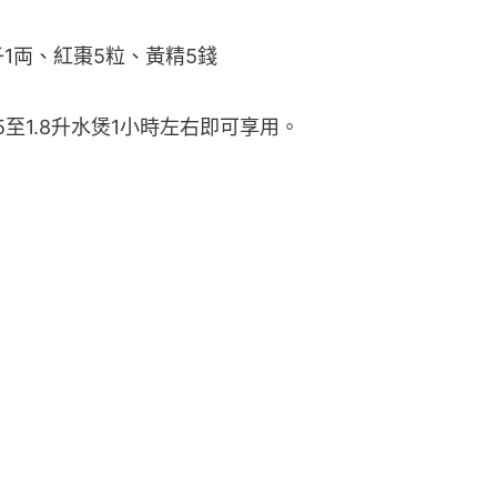
1両、紅棗5粒、黃精5錢
至1.8升水煲1小時左右即可享用。