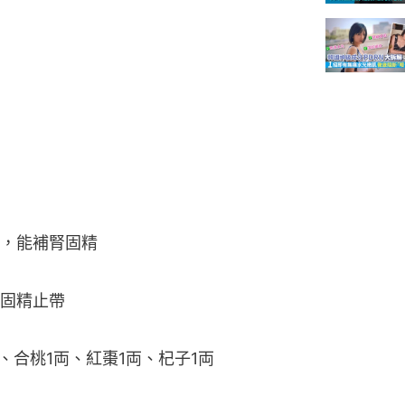
，能補腎固精
固精止帶
、合桃1両、紅棗1両、杞子1両