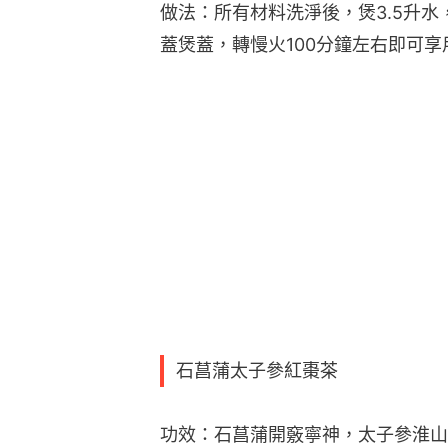
做法：所有材料洗淨後，煲3.5升
蓋煲蓋，轉慢火100分鐘左右即可享
石菖蒲太子參紅棗茶
功效：石菖蒲開竅寧神，太子參淮山