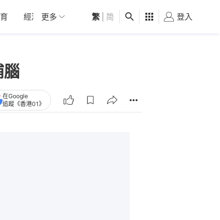
育
經濟
更多
01深圳
繁
觀點
|
简
健康
好食玩飛
登入
女
補腦
在Google
追蹤《香港01》