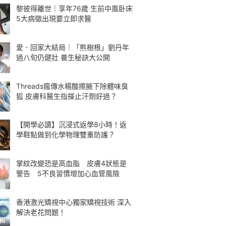
黎彼得離世｜享年76歲 生前中風卧床
5大病徵出現要立即求醫
愛．回家大結局｜「熊樹根」劉丹年
過八旬仍健壯 養生秘訣大公開
Threads瘋傳水楊酸擦腋下除體味臭
狐 皮膚科醫生指搽止汗劑好過？
【開學必讀】沉浸式返學8小時！返
學鞋點做到化學物理雙重防護？
掌紋改變恐是高血脂 皮膚4狀態是
警告 5不良習慣增加心血管風險
香港激光矯視中心獨家矯視技術 深入
解決老花問題！