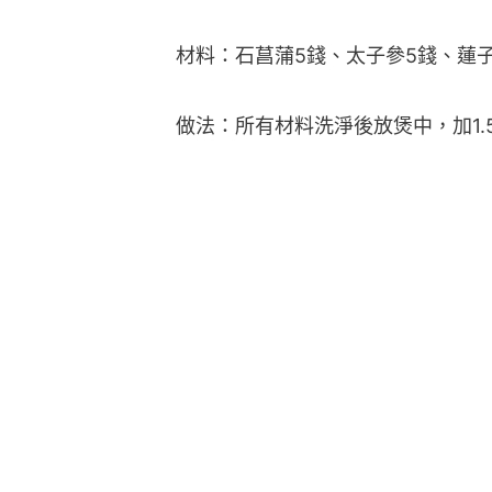
材料：石菖蒲5錢、太子參5錢、蓮子
做法：所有材料洗淨後放煲中，加1.5