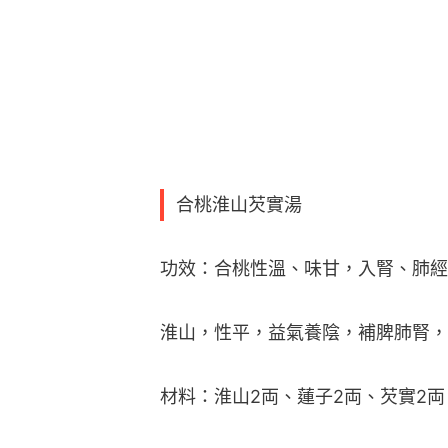
合桃淮山芡實湯
功效：合桃性溫、味甘，入腎、肺經
淮山，性平，益氣養陰，補脾肺腎，
材料：淮山2両、蓮子2両、芡實2両