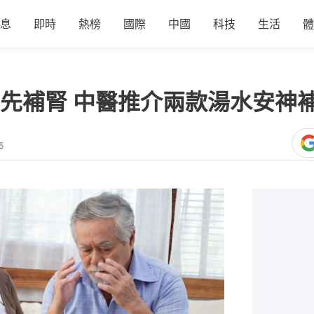
息
即時
熱榜
國際
中國
科技
生活
體
先補腎 中醫推介兩款湯水安神
5