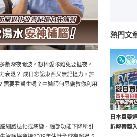
熱門文
多數深夜開波。想棒愛隊難免要捱夜。
力衰退？ 成日忘記東西又無記憶力。許
? 需要看醫生嗎？中醫師何思儀教你利用
日本買藥
腦細胞退化或病變、腦部功能下降所引
拆解帶藥
智症協會指2019年估計全球有超過 5 