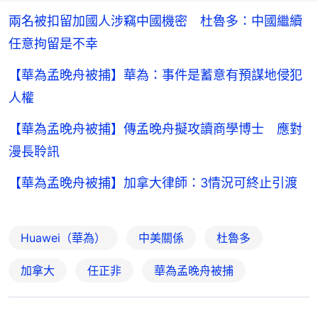
兩名被扣留加國人涉竊中國機密 杜魯多：中國繼續
任意拘留是不幸
【華為孟晚舟被捕】華為：事件是蓄意有預謀地侵犯
人權
【華為孟晚舟被捕】傳孟晚舟擬攻讀商學博士 應對
漫長聆訊
【華為孟晚舟被捕】加拿大律師：3情況可終止引渡
Huawei（華為）
中美關係
杜魯多
加拿大
任正非
華為孟晚舟被捕