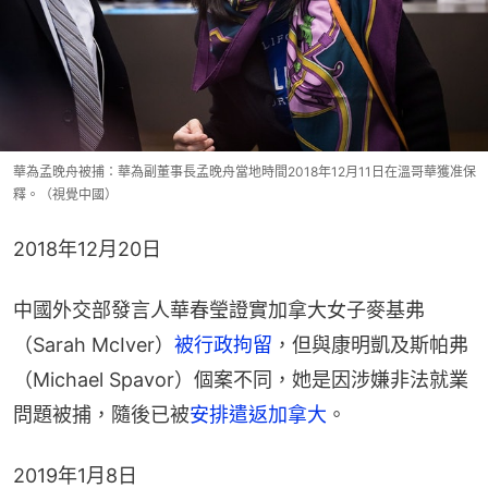
華為孟晚舟被捕：華為副董事長孟晚舟當地時間2018年12月11日在溫哥華獲准保
釋。（視覺中國）
2018年12月20日​
中國外交部發言人華春瑩證實加拿大女子麥基弗
（Sarah McIver）
被行政拘留
，但與康明凱及斯帕弗
（Michael Spavor）個案不同，她是因涉嫌非法就業
問題被捕，隨後已被
安排遣返加拿大
。
2019年1月8日​