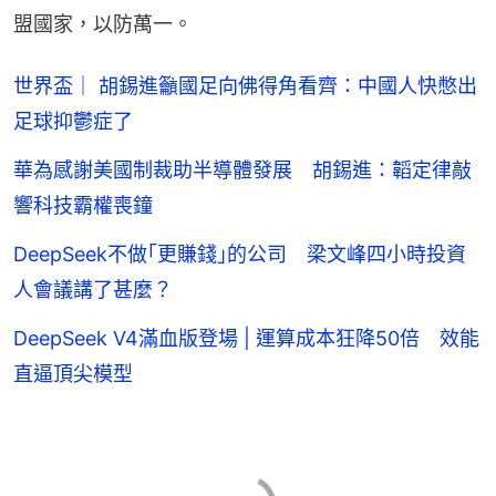
盟國家，以防萬一。
世界盃｜ 胡錫進籲國足向佛得角看齊：中國人快憋出
足球抑鬱症了
華為感謝美國制裁助半導體發展 胡錫進：韜定律敲
響科技霸權喪鐘
DeepSeek不做｢更賺錢｣的公司 梁文峰四小時投資
人會議講了甚麼？
DeepSeek V4滿血版登場 | 運算成本狂降50倍 效能
直逼頂尖模型