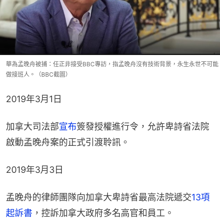
華為孟晚舟被捕：任正非接受BBC專訪，指孟晚舟沒有技術背景，永生永世不可能
做接班人。（BBC截圖）
2019年3月1日​
加拿大司法部
宣布
簽發授權進行令，允許卑詩省法院
啟動孟晚舟案的正式引渡聆訊。
2019年3月3日
孟晚舟的律師團隊向加拿大卑詩省最高法院遞交
13項
起訴書
，​控訴加拿大​政府多名高官和員工。