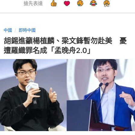
搶先表達
中國
即時中國
胡錫進籲楊植麟、梁文鋒暫勿赴美 憂
遭羅織罪名成「孟晚舟2.0」