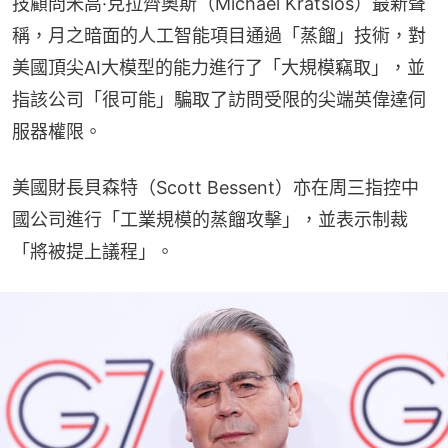
技顧問米高·克拉齊奧斯（Michael Kratsios）最新聲
稱，月之暗面的人工智能項目通過「蒸餾」技術，對
美國頂尖AI大模型的能力進行了「大規模竊取」，並
指該公司「很可能」騙取了訪問受限的尖端英偉達伺
服器權限。
美國財長貝森特（Scott Bessent）亦在周三指控中
國公司進行「工業規模的蒸餾攻擊」，並表示制裁
「將被提上議程」。