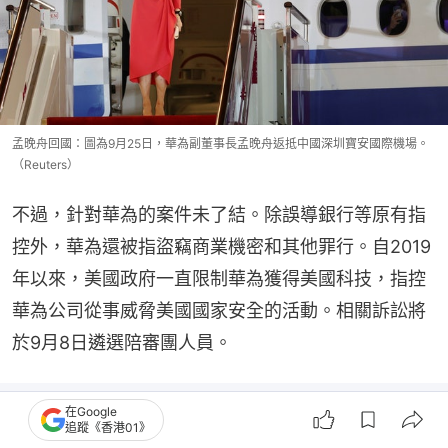
孟晚舟回國：圖為9月25日，華為副董事長孟晚舟返抵中國深圳寶安國際機場。
（Reuters）
不過，針對華為的案件未了結。除誤導銀行等原有指
控外，華為還被指盜竊商業機密和其他罪行。自2019
年以來，美國政府一直限制華為獲得美國科技，指控
華為公司從事威脅美國國家安全的活動。相關訴訟將
於9月8日遴選陪審團人員。
在Google
追蹤《香港01》