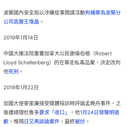
波蘭國內安全局以涉嫌從事間諜活動
拘捕華為波蘭分
公司高層王偉晶
。
2019年1月14日​
中國大連法院重審加拿大公民謝倫伯格（Robert 
Lloyd Schellenberg）的在華走私毒品案，決定改判
他
死刑
。
2019年1月22日​
加國大使麥家廉接受媒體採訪時評論孟晚舟事件，之
後遭總理杜魯多
要求「收口」
。他
1月24日發聲明道
歉
，惟隔
日又再談論案件
，最終
被炒
。