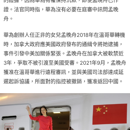
的證據，因為華為有權保持沉默，即使孟晚舟已作
證。法官同時指，華為沒有必要在庭審中訊問孟晚
舟。
華為創辦人任正非的女兒孟晚舟2018年在溫哥華轉機
時，加拿大政府應美國政府發布的通緝令將她逮捕，
事件引發中美加關係緊張。孟晚舟在加拿大被軟禁近
3年，爭取不被引渡至美國受審。2021年9月，孟晚舟
獲准在溫哥華進行遠程審訊，並與美國司法部達成延
遲起訴協議，所面對的指控被撤銷，獲准返回中國。