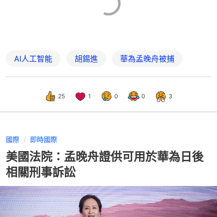
AI人工智能
胡錫進
華為孟晚舟被捕
25
1
0
0
3
國際
即時國際
美國法院：孟晚舟證供可用於華為日後
相關刑事訴訟