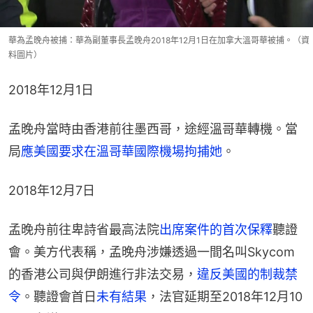
華為孟晚舟被捕：華為副董事長孟晚舟2018年12月1日在加拿大溫哥華被捕。（資
料圖片）
2018年12月1日
孟晚舟當時由香港前往墨西哥，途經溫哥華轉機。當
局
應美國要求
在溫哥華國際機場拘捕她
。
2018年12月7日​
孟晚舟前往卑詩省最高法院
出席案件的首次保釋
聽證
會。美方代表稱，孟晚舟涉嫌透過一間名叫Skycom
的香港公司與伊朗進行非法交易，
違反美國的制裁禁
令
。聽證會首日
未有結果
，法官延期至2018年12月10