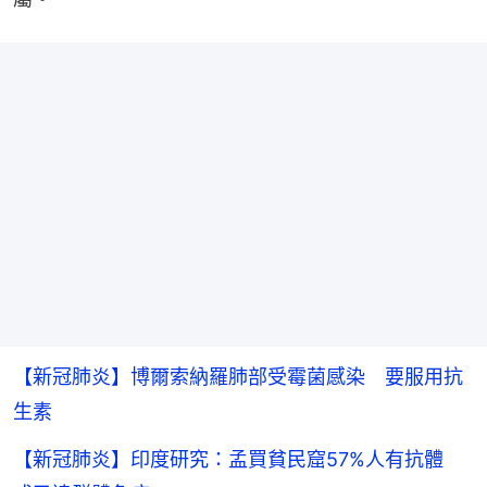
【新冠肺炎】博爾索納羅肺部受霉菌感染 要服用抗
生素
【新冠肺炎】印度研究：孟買貧民窟57%人有抗體