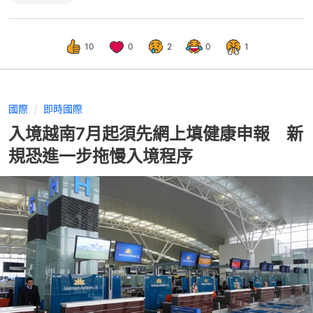
10
0
2
0
1
國際
即時國際
入境越南7月起須先網上填健康申報 新
規恐進一步拖慢入境程序