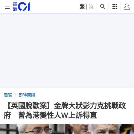
繁
|
简
國際
即時國際
【英國脫歐案】金牌大狀彭力克挑戰政
府 曾為港變性人W上訴得直