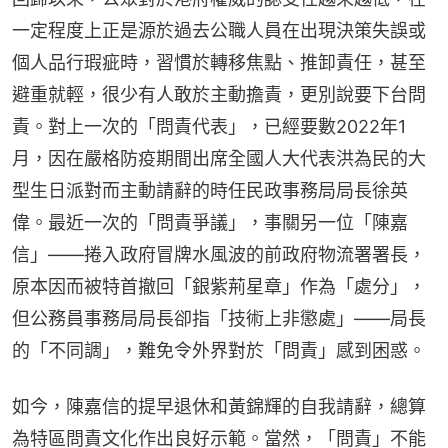
一定程度上正是源於過去公職人員在出現決策失誤或
個人品行瑕疵時，習慣於轉移焦點、推卸責任，甚至
避重就輕，很少有人敢於主動擔責，更別說要下台問
責。對上一次的「問責代表」，已經要數2022年1
月，因在嚴格防疫期間出席全國人大代表洪為民的大
型生日派對而主動請辭的時任民政事務局局長徐英
偉。最近一次的「問責爭議」，事關另一位「陳嘉
信」——捲入政府冒牌水風波的前政府物流署署長，
原本因而被特首撤回「銀紫荊星章」作為「處分」，
但公務員事務局局長卻指「技術上非懲處」——局長
的「不同調」，難免令外界對於「問責」感到困惑。
如今，陳嘉信的提早退休和黃錦輝的自我請辭，總算
為特區問責文化作出良好示範。當然，「問責」不能