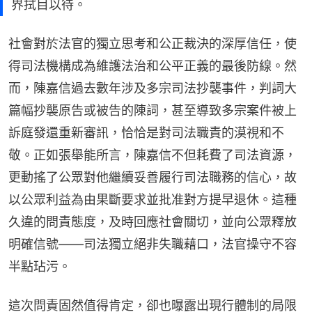
界拭目以待。
社會對於法官的獨立思考和公正裁決的深厚信任，使
得司法機構成為維護法治和公平正義的最後防線。然
而，陳嘉信過去數年涉及多宗司法抄襲事件，判詞大
篇幅抄襲原告或被告的陳詞，甚至導致多宗案件被上
訴庭發還重新審訊，恰恰是對司法職責的漠視和不
敬。正如張舉能所言，陳嘉信不但耗費了司法資源，
更動搖了公眾對他繼續妥善履行司法職務的信心，故
以公眾利益為由果斷要求並批准對方提早退休。這種
久違的問責態度，及時回應社會關切，並向公眾釋放
明確信號——司法獨立絕非失職藉口，法官操守不容
半點玷污。
這次問責固然值得肯定，卻也曝露出現行體制的局限