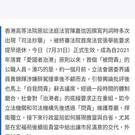
香港高等法院原訟法庭法官陳嘉信因撰寫判詞時多次
出現「司法抄襲」，被終審法院首席法官張舉能要求
提早退休，今日（7月31日）正式生效，成為自2021
年落實「愛國者治港」原則以來，首個「被問責」的
公職人員。湊巧的是，約一個月前，立法會選委界議
員黃錦輝涉嫌醉駕撞車後不顧而去，引發輿論批評後
也馬上「自我問責」辭去議席。經過一段時間的體制
磨合，社會對「治港者」的底線要求正在重組，如今
立法機關和司法機構先後透過「問責」維護尊嚴、捍
衛獨立，接下來行政當局如何展現擔當與自省，尤其
是在宏福苑後續追責當中給出讓市民滿意的交代，外