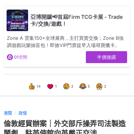
14
1
2
5
2
港聞
政情
倫敦經貿辦案｜外交部斥操弄司法製造
鬧劇 駐英使館向英嚴正交涉