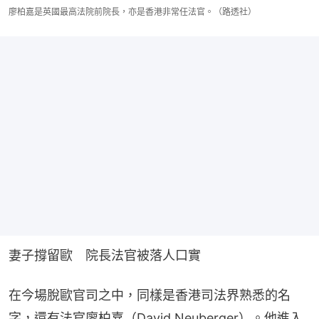
廖柏嘉是英國最高法院前院長，亦是香港非常任法官。（路透社）
妻子撐留歐　院長法官被落人口實
在今場脫歐官司之中，同樣是香港司法界熟悉的名
字，還有法官廖柏嘉（David Neuberger）。他進入