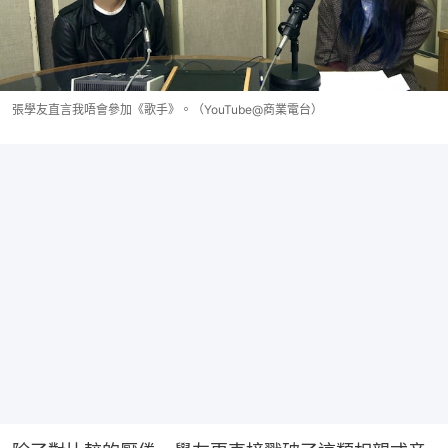
張學友直言我唔會參加《歌手》。（YouTube@商業電台）