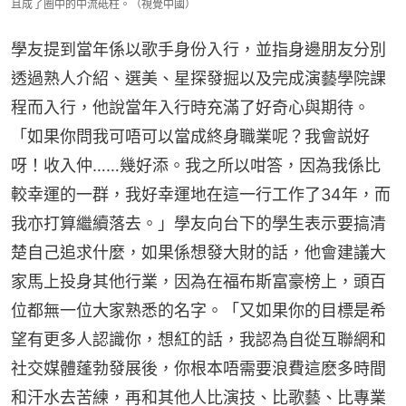
且成了圈中的中流砥柱。（視覺中國）
學友提到當年係以歌手身份入行，並指身邊朋友分別
透過熟人介紹、選美、星探發掘以及完成演藝學院課
程而入行，他說當年入行時充滿了好奇心與期待。
「如果你問我可唔可以當成終身職業呢？我會説好
呀！收入仲……幾好添。我之所以咁答，因為我係比
較幸運的一群，我好幸運地在這一行工作了34年，而
我亦打算繼續落去。」學友向台下的學生表示要搞清
楚自己追求什麼，如果係想發大財的話，他會建議大
家馬上投身其他行業，因為在福布斯富豪榜上，頭百
位都無一位大家熟悉的名字。「又如果你的目標是希
望有更多人認識你，想紅的話，我認為自從互聯網和
社交媒體蓬勃發展後，你根本唔需要浪費這麽多時間
和汗水去苦練，再和其他人比演技、比歌藝、比專業