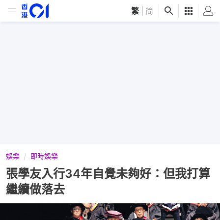
繁
|
简
娛樂
即時娛樂
張學友入行34年自覺未夠好：但我打算
繼續做落去