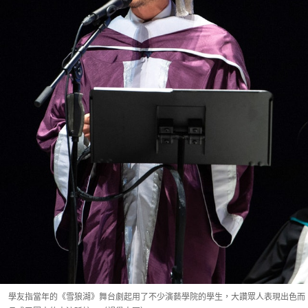
學友指當年的《雪狼湖》舞台劇起用了不少演藝學院的學生，大讚眾人表現出色而