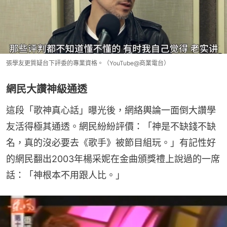
張學友更質疑台下評委的專業資格。（YouTube@商業電台）
網民大讚神級通透
這段「歌神真心話」曝光後，網絡輿論一面倒大讚學
友活得極其通透。網民紛紛評價：「神是不缺錢不缺
名，真的沒必要去《歌手》被節目組玩。」有記性好
的網民翻出2003年楊采妮在金曲頒獎禮上說過的一席
話：「神根本不用跟人比。」