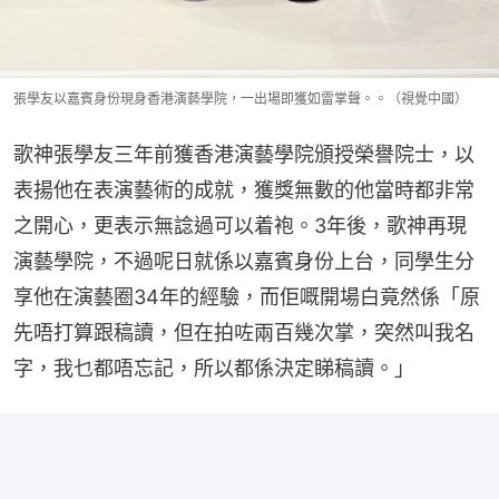
張學友以嘉賓身份現身香港演藝學院，一出場即獲如雷掌聲。。（視覺中國）
歌神張學友三年前獲香港演藝學院頒授榮譽院士，以
表揚他在表演藝術的成就，獲獎無數的他當時都非常
之開心，更表示無諗過可以着袍。3年後，歌神再現
演藝學院，不過呢日就係以嘉賓身份上台，同學生分
享他在演藝圈34年的經驗，而佢嘅開場白竟然係「原
先唔打算跟稿讀，但在拍咗兩百幾次掌，突然叫我名
字，我乜都唔忘記，所以都係決定睇稿讀。」