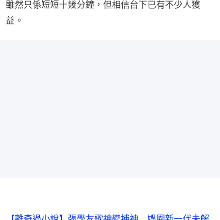
雖然只係短短十幾分鐘，但相信台下已有不少人獲
益。
【離奇過小說】張學友歌神變捕神 娛圈新一代未解