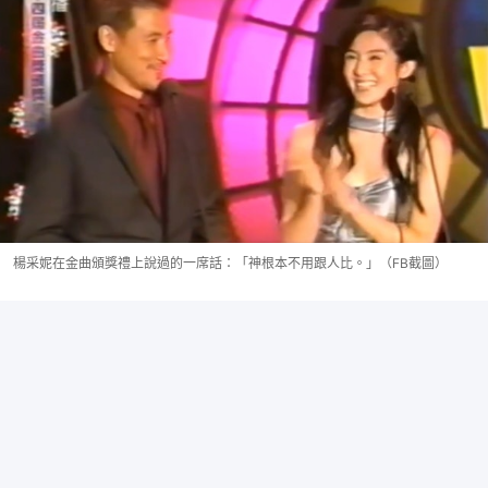
楊采妮在金曲頒獎禮上說過的一席話：「神根本不用跟人比。」（FB截圖）