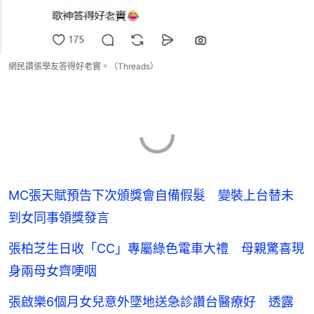
網民讚張學友答得好老實。（Threads）
MC張天賦預告下次頒獎會自備假髮 變裝上台替未
到女同事領獎發言
張柏芝生日收「CC」專屬綠色電車大禮 母親驚喜現
身兩母女齊哽咽
張啟樂6個月女兒意外墜地送急診讚台醫療好 透露