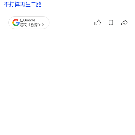
不打算再生二胎
Jay馮允謙相隔3年再辦粉絲聚會 自彈自唱被「追
在Google
追蹤《香港01》
風」逼爆台前
蔡卓妍忽然剪短髮網民揣測有喜狂賀 逆齡新造型獲
老公Elvis大讚
張學友
香港藝人動向
5
0
0
0
0
娛樂
即時娛樂
曾傲棐自揭街頭獻唱被當乞丐：有時啲