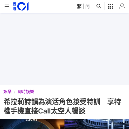
繁
|
简
娛樂
即時娛樂
希拉莉詩韻為演活角色接受特訓 享特
權手機直接Call太空人暢談