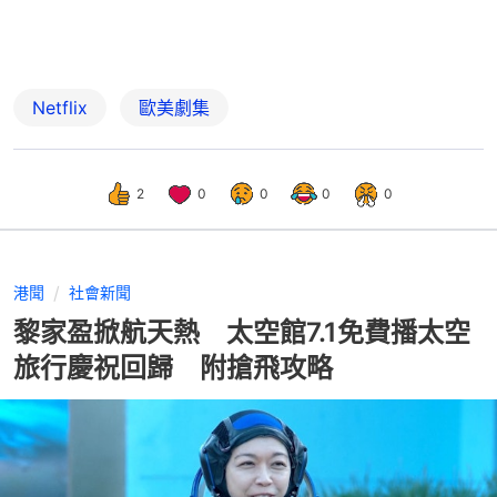
Netflix
歐美劇集
2
0
0
0
0
港聞
社會新聞
黎家盈掀航天熱 太空館7.1免費播太空
旅行慶祝回歸 附搶飛攻略