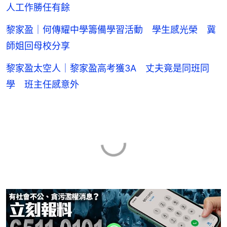
人工作勝任有餘
黎家盈｜何傳耀中學籌備學習活動 學生感光榮 冀
師姐回母校分享
黎家盈太空人｜黎家盈高考獲3A 丈夫竟是同班同
學 班主任感意外