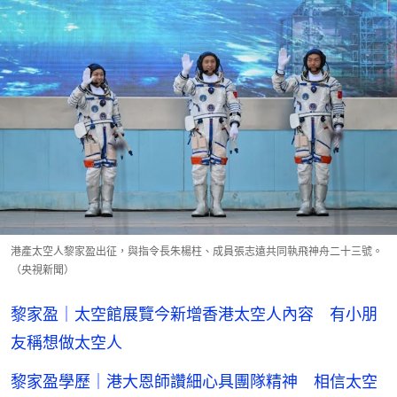
港產太空人黎家盈出征，與指令長朱楊柱、成員張志遠共同執飛神舟二十三號。
（央視新聞）
黎家盈｜太空館展覽今新增香港太空人內容 有小朋
友稱想做太空人
黎家盈學歷｜港大恩師讚細心具團隊精神 相信太空