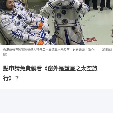
香港載荷專家黎家盈進入神舟二十三號載人飛船前，對着鏡頭「派心」。（直播截
圖）
點申請免費觀看《窗外是藍星之太空旅
行》？