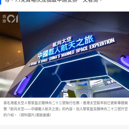
首名港產太空人黎家盈正隨神舟二十三號執行任務，香港太空館早前已更新專題展
覽「航向太空——中國載人航天之旅」的內容，加入黎家盈及隨神舟二十三號升空
的介紹。（資料圖片/湯致遠攝）