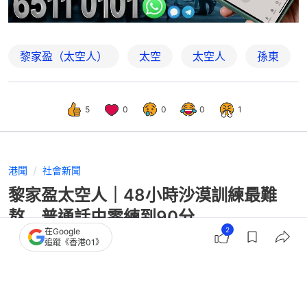
黎家盈（太空人）
太空
太空人
孫東
5
0
0
0
1
港聞
社會新聞
黎家盈太空人｜48小時沙漠訓練最難
熬 普通話由零練到90分
2
在Google
追蹤《香港01》