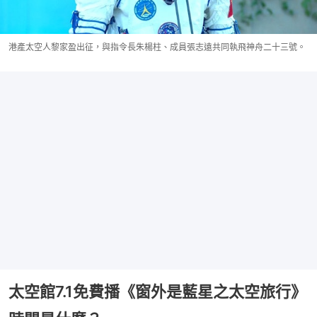
港產太空人黎家盈出征，與指令長朱楊柱、成員張志遠共同執飛神舟二十三號。
太空館7.1免費播《窗外是藍星之太空旅行》