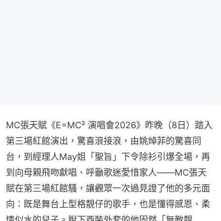
MC張天賦《E=MC² 演唱會2026》昨晚（8日）踏入
第三場紅館演出，驚喜浪接浪，由姚焯菲的驚喜同
台，到經理人May姐「聖旨」下令除衫引爆全場，再
到向母親飛吻獻唱、呼籲歌迷愛惜家人——MC張天
賦在第三場紅館騷，讓觀眾一次過見證了他的多元面
向：既是舞台上型格靚仔的歌手，也是懂得感恩、柔
情似水的兒子。脫下西裝外套的他固然「無敵靚