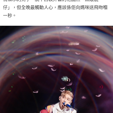
仔」，但全晚最觸動人心，應該係佢向媽咪送飛吻嗰
一秒。