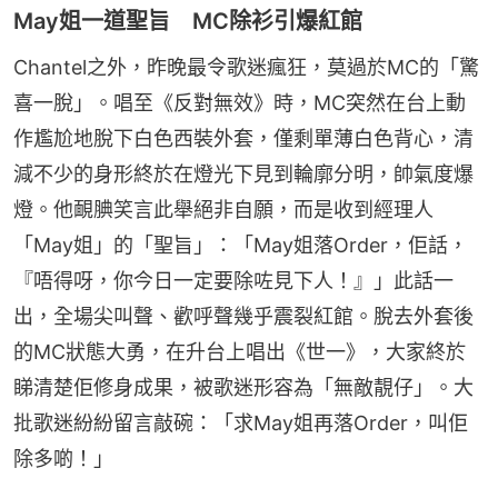
May姐一道聖旨 MC除衫引爆紅館
Chantel之外，昨晚最令歌迷瘋狂，莫過於MC的「驚
喜一脫」。唱至《反對無效》時，MC突然在台上動
作尷尬地脫下白色西裝外套，僅剩單薄白色背心，清
減不少的身形終於在燈光下見到輪廓分明，帥氣度爆
燈。他靦腆笑言此舉絕非自願，而是收到經理人
「May姐」的「聖旨」：「May姐落Order，佢話，
『唔得呀，你今日一定要除咗見下人！』」此話一
出，全場尖叫聲、歡呼聲幾乎震裂紅館。脫去外套後
的MC狀態大勇，在升台上唱出《世一》，大家終於
睇清楚佢修身成果，被歌迷形容為「無敵靚仔」。大
批歌迷紛紛留言敲碗：「求May姐再落Order，叫佢
除多啲！」