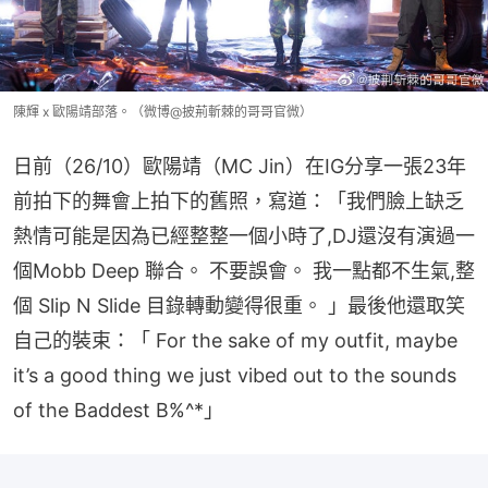
陳輝 x 歐陽靖部落。（微博@披荊斬棘的哥哥官微）
日前（26/10）歐陽靖（MC Jin）在IG分享一張23年
前拍下的舞會上拍下的舊照，寫道：「我們臉上缺乏
熱情可能是因為已經整整一個小時了,DJ還沒有演過一
個Mobb Deep 聯合。 不要誤會。 我一點都不生氣,整
個 Slip N Slide 目錄轉動變得很重。 」最後他還取笑
自己的裝束：「 For the sake of my outfit, maybe 
it’s a good thing we just vibed out to the sounds 
of the Baddest B%^*」