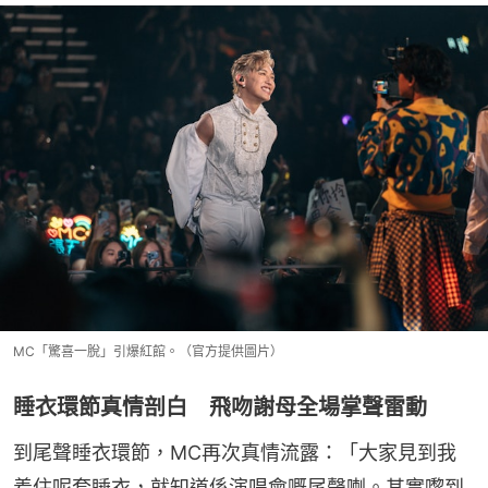
MC「驚喜一脫」引爆紅館。（官方提供圖片）
睡衣環節真情剖白 飛吻謝母全場掌聲雷動
到尾聲睡衣環節，MC再次真情流露：「大家見到我
着住呢套睡衣，就知道係演唱會嘅尾聲喇。其實嚟到