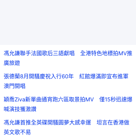
馮允謙聯手法國歌后三語獻唱 全港特色地標拍MV推
廣旅遊
張德蘭8月開騷慶祝入行60年 紅館爆滿即宣布進軍
澳門開唱
穎喬Ziva新單曲通宵跑六區取景拍MV 僅15秒迅速爆
喊演技獲激讚
馮允謙首推全英碟開騷圓夢大感幸運 坦言在香港做
英文歌不易