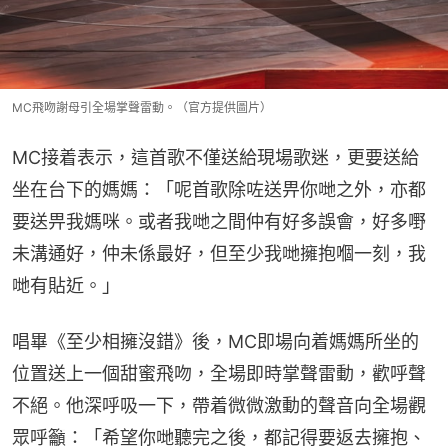
MC飛吻謝母引全場掌聲雷動。（官方提供圖片）
MC接着表示，這首歌不僅送給現場歌迷，更要送給
坐在台下的媽媽：「呢首歌除咗送畀你哋之外，亦都
要送畀我媽咪。或者我哋之間仲有好多誤會，好多嘢
未溝通好，仲未係最好，但至少我哋擁抱嗰一刻，我
哋有貼近。」
唱畢《至少相擁沒錯》後，MC即場向着媽媽所坐的
位置送上一個甜蜜飛吻，全場即時掌聲雷動，歡呼聲
不絕。他深呼吸一下，帶着微微激動的聲音向全場觀
眾呼籲：「希望你哋聽完之後，都記得要返去擁抱、