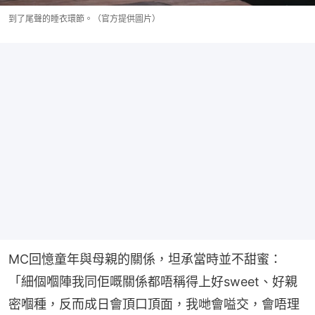
到了尾聲的睡衣環節。（官方提供圖片）
MC回憶童年與母親的關係，坦承當時並不甜蜜：
「細個嗰陣我同佢嘅關係都唔稱得上好sweet、好親
密嗰種，反而成日會頂口頂面，我哋會嗌交，會唔理