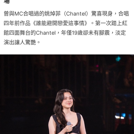
場
曾與MC合唱過的姚焯菲（Chantel）驚喜現身，合唱
四年前作品《誰能避開戀愛這事情》。第一次踏上紅
館四面舞台的Chantel，年僅19歲卻未有腳震，淡定
演出讓人驚艷。