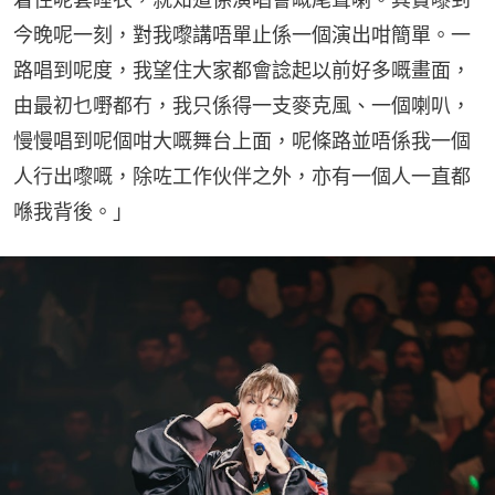
今晚呢一刻，對我嚟講唔單止係一個演出咁簡單。一
路唱到呢度，我望住大家都會諗起以前好多嘅畫面，
由最初乜嘢都冇，我只係得一支麥克風、一個喇叭，
慢慢唱到呢個咁大嘅舞台上面，呢條路並唔係我一個
人行出嚟嘅，除咗工作伙伴之外，亦有一個人一直都
喺我背後。」