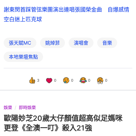
謝東閔首踩管弦樂團演出連唱張國榮金曲 自爆感情
空白迷上匹克球
張天賦MC
姚焯菲
演唱會
音樂
本地樂壇焦點
3
0
0
0
0
娛樂
即時娛樂
歐陽妙芝20歲大仔顏值超高似足媽咪
更登《全澳一叮》殺入21強