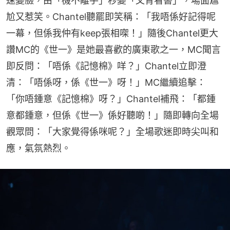
速變臉，由「機不離手」秒變「文青看書」，場面尷
尬又惹笑。Chantel聽罷即笑稱：「我唔係好記得呢
一幕，但係我仲有keep張相㗎！」隨後Chantel更大
讚MC的《世一》是她最喜歡的廣東歌之一，MC聞言
即反問：「唔係《記憶棉》咩？」Chantel立即澄
清：「唔係呀，係《世一》呀！」MC繼續追擊：
「你唔鍾意《記憶棉》呀？」Chantel補飛：「都鍾
意都鍾意，但係《世一》係好聽啲！」隨即轉向全場
觀眾問：「大家覺得係咪呢？」全場歌迷即時尖叫和
應，氣氛熱烈。