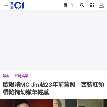
繁
|
简
娛樂
即時娛樂
歐陽靖MC Jin貼23年前舊照 西裝紅領
帶難掩幼嫩年輕感