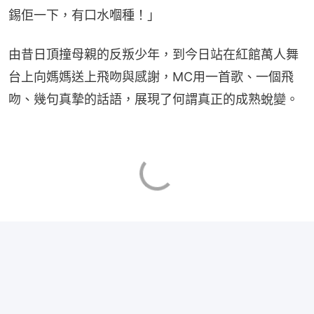
錫佢一下，有口水嗰種！」
由昔日頂撞母親的反叛少年，到今日站在紅館萬人舞
台上向媽媽送上飛吻與感謝，MC用一首歌、一個飛
吻、幾句真摯的話語，展現了何謂真正的成熟蛻變。