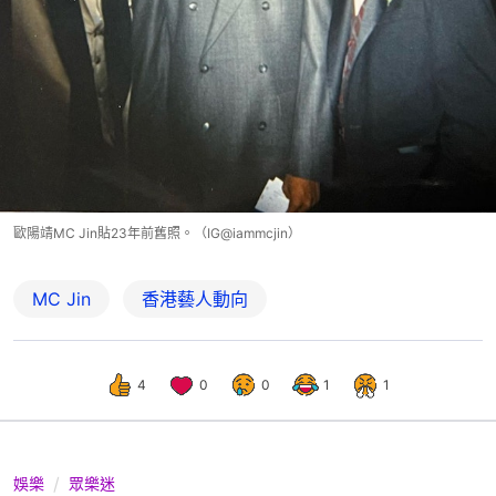
歐陽靖MC Jin貼23年前舊照。（IG@iammcjin）
MC Jin
香港藝人動向
4
0
0
1
1
娛樂
眾樂迷