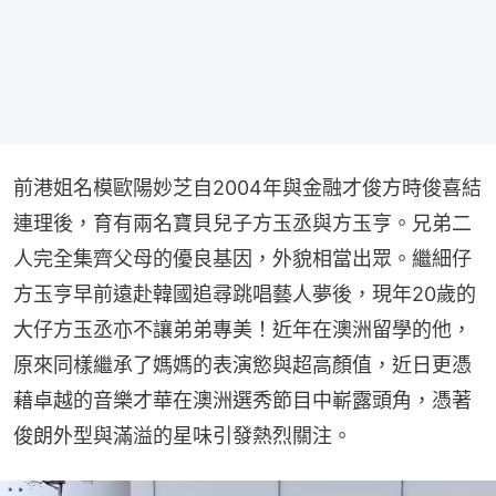
前港姐名模歐陽妙芝自2004年與金融才俊方時俊喜結
連理後，育有兩名寶貝兒子方玉丞與方玉亨。兄弟二
人完全集齊父母的優良基因，外貌相當出眾。繼細仔
方玉亨早前遠赴韓國追尋跳唱藝人夢後，現年20歲的
大仔方玉丞亦不讓弟弟專美！近年在澳洲留學的他，
原來同樣繼承了媽媽的表演慾與超高顏值，近日更憑
藉卓越的音樂才華在澳洲選秀節目中嶄露頭角，憑著
俊朗外型與滿溢的星味引發熱烈關注。