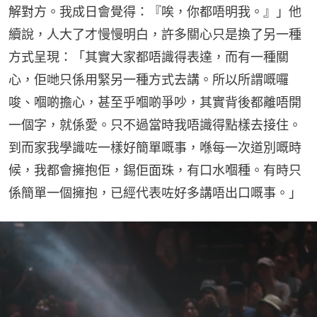
解對方。我成日會覺得：『唉，你都唔明我。』」他
續說，人大了才慢慢明白，許多關心只是換了另一種
方式呈現：「其實大家都唔識得表達，而有一種關
心，佢哋只係用緊另一種方式去講。所以所謂嘅囉
唆、嗰啲擔心，甚至乎嗰啲爭吵，其實背後都離唔開
一個字，就係愛。只不過當時我唔識得點樣去接住。
到而家我學識咗一樣好簡單嘅事，喺每一次道別嘅時
候，我都會擁抱佢，錫佢面珠，有口水嗰種。有時只
係簡單一個擁抱，已經代表咗好多講唔出口嘅事。」