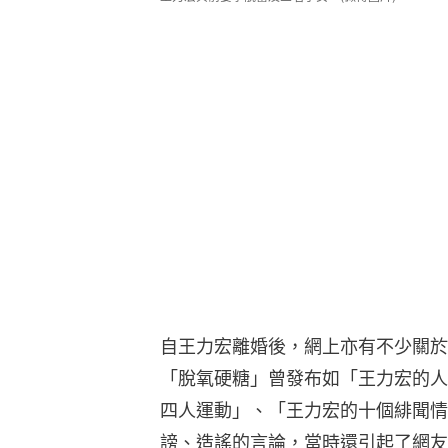
自王力宏離婚後，網上亦有不少關於
「脫氧硬糖」曾發布如「王力宏的人
四人運動」、「王力宏的十個緋聞情
謗、造謠的言論，當時還引起了網友