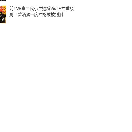
前TVB富二代小生過檔ViuTV拍重頭
劇 曾酒駕一度唔認數被判刑
:16