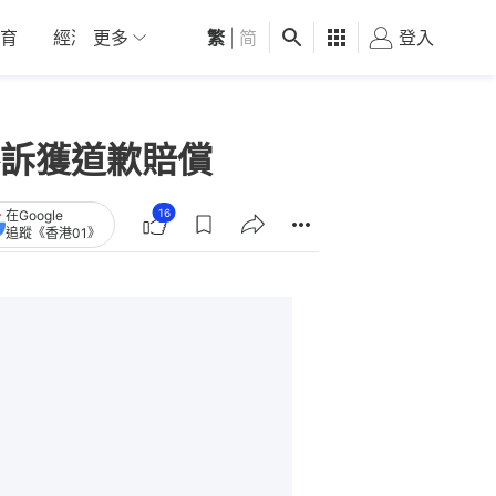
育
經濟
更多
01深圳
繁
觀點
|
简
健康
好食玩飛
登入
女
訴獲道歉賠償
16
在Google
追蹤《香港01》