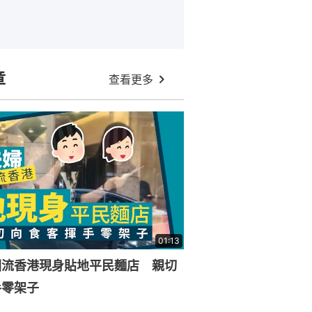
章
查看更多
01:13
回流香港現身貼地平民麵店 親切
手零架子