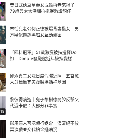
昔日武俠巨星奉女成婚再老來得子
79歲與太太深圳拍拖獲激讚靚仔
林恬兒老公何正德被爆背妻攬女 男
方疑似攬錫黑超女互動親密
「四料冠軍」51歲激瘦被指撞樣Do
姐 Deep V騷纖腿近年被指變樣
邱淑貞二女沈日度假曬近照 五官愈
大愈標緻完美複製媽媽神基因
黎彼得病逝｜兒子黎樹德開腔反擊父
代還卡數：大部分非事實
:18
御用惡人否認轉行返倉 澄清絕不放
棄演戲並交代柏金遜病況