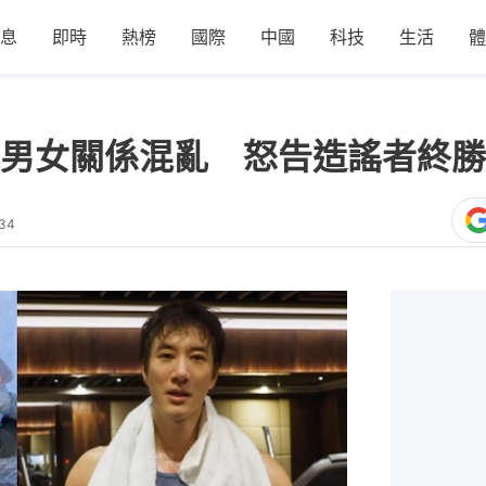
息
即時
熱榜
國際
中國
科技
生活
體
男女關係混亂 怒告造謠者終勝
:34