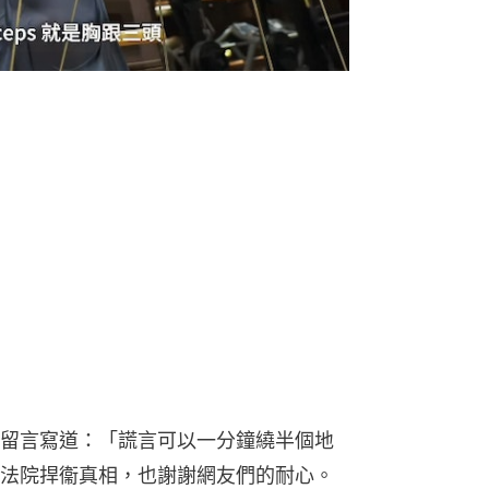
留言寫道：「謊言可以一分鐘繞半個地
法院捍衞真相，也謝謝網友們的耐心。