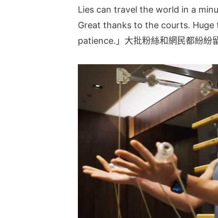
Lies can travel the world in a minu
Great thanks to the courts. Huge t
patience.」大批粉絲和網民都紛