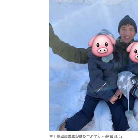
王力宏與前妻李靚蕾及三名子女。(微博圖片)