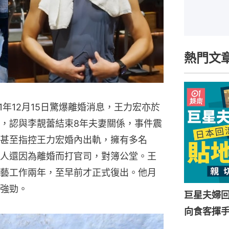
熱門文
1年12月15日驚爆離婚消息，王力宏亦於
，認與李靚蕾結束8年夫妻關係，事件震
甚至指控王力宏婚內出軌，擁有多名
人還因為離婚而打官司，對簿公堂。王
藝工作兩年，至早前才正式復出。他月
強勁。
巨星夫婦
向食客揮