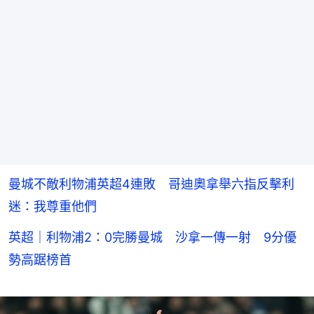
曼城不敵利物浦英超4連敗 哥迪奧拿舉六指反擊利
迷：我尊重他們
英超｜利物浦2：0完勝曼城 沙拿一傳一射 9分優
勢高踞榜首