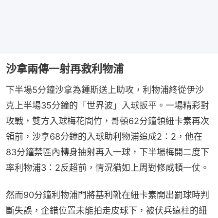
沙拿兩傳一射再救利物浦
下半場5分鐘沙拿為鍾斯送上助攻，利物浦終從伊沙
克上半場35分鐘的「世界波」入球扳平。一場精彩對
攻戰，雙方入球梅花間竹，哥頓62分鐘領紐卡素再次
領前，沙拿68分鐘的入球助利物浦追成2：2，他在
83分鐘禁區內轉身抽射再入一球，下半場梅開二度下
率利物浦3：2反超前，情況猶如上周對修咸頓一仗。
然而90分鐘利物浦門將基利靴在紐卡素開出罰球時判
斷失誤，企錯位置未能拍走皮球下，被伏兵遠柱的紐