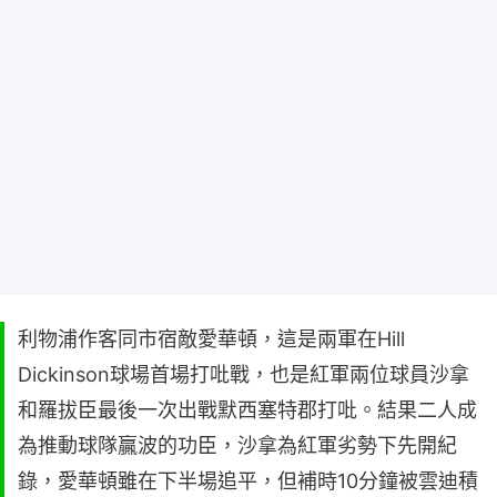
利物浦作客同市宿敵愛華頓，這是兩軍在Hill
Dickinson球場首場打吡戰，也是紅軍兩位球員沙拿
和羅拔臣最後一次出戰默西塞特郡打吡。結果二人成
為推動球隊贏波的功臣，沙拿為紅軍劣勢下先開紀
錄，愛華頓雖在下半場追平，但補時10分鐘被雲迪積