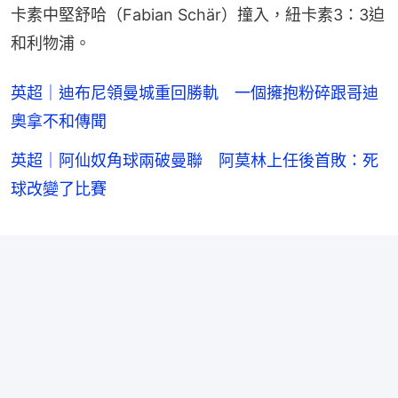
卡素中堅舒哈（Fabian Schär）撞入，紐卡素3：3迫
和利物浦。
英超｜迪布尼領曼城重回勝軌 一個擁抱粉碎跟哥迪
奧拿不和傳聞
英超｜阿仙奴角球兩破曼聯 阿莫林上任後首敗：死
球改變了比賽