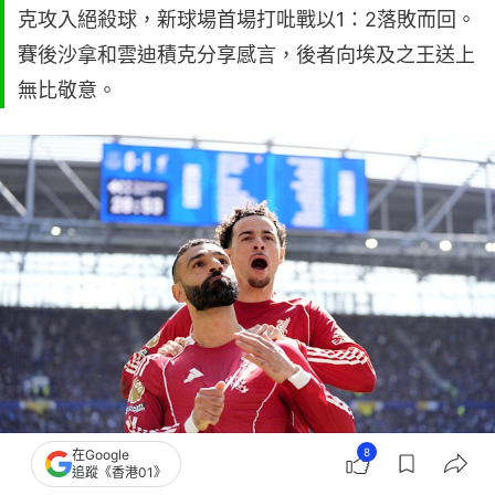
克攻入絕殺球，新球場首場打吡戰以1：2落敗而回。
賽後沙拿和雲迪積克分享感言，後者向埃及之王送上
無比敬意。
8
在Google
追蹤《香港01》