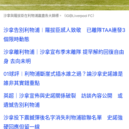
沙拿與羅拔臣在利物浦贏盡各大錦標。（IG@Liverpool FC）
沙拿告別利物浦︱羅拔臣感人致敬 已離隊TAA連發3
個限時動態
沙拿離利物浦｜沙拿宣布季末離隊 提早解約回復自由
身 去向未明
01球評︱利物浦斷崖式插水誰之過？論沙拿史諾誰是
誰非其實錯重點
英超｜沙拿宣佈與史諾關係破裂 訪談內容公開 或
遺憾告別利物浦
沙拿投下震撼彈後名字消失利物浦歐聯名單 史諾強
硬回應但留一線