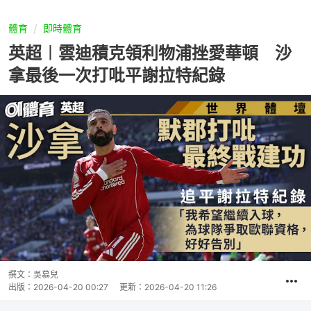
體育
即時體育
英超︱雲迪積克領利物浦挫愛華頓 沙
拿最後一次打吡平謝拉特紀錄
撰文：
吳慕兒
出版：
2026-04-20 00:27
更新：
2026-04-20 11:26