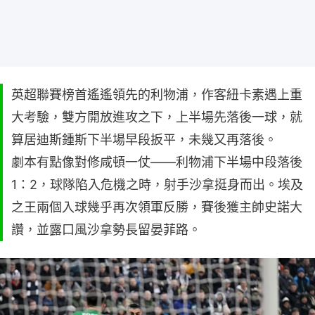
英超聯賽榜首遙遙領先的利物浦，作客紐卡素遇上重
大考驗，雙方開放進攻之下，上半場先落後一球，就
算居迪斯鍾斯下半場早段扳平，未幾又再落後。
劇本有點像對修咸頓一仗——利物浦下半場中段落後
1：2，球隊陷入危機之時，射手沙拿挺身而出。埃及
之王兩個入球幾乎再次領軍反勝，賽後獲主帥史諾大
讚，並露口風沙拿勢長留晏菲路。