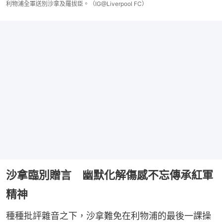
利物浦全軍送別沙拿及羅拔臣。（IG@Liverpool FC）
沙拿臨別贈言 幽默化解傷感不忘傳承紅軍
精神
種種批評雜音之下，沙拿難免在利物浦的最後一課操