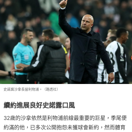
史諾冀沙拿長留利物浦。（路透社）
續約進展良好史諾露口風
32歲的沙拿依然是利物浦前線最重要的巨星，季尾便
約滿的他，已多次公開抱怨未獲球會新約，然而體育