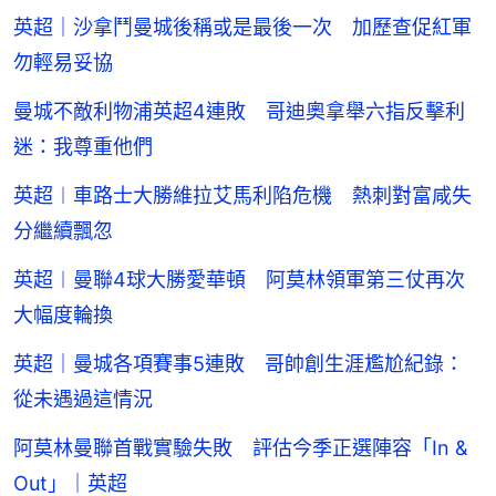
英超｜沙拿鬥曼城後稱或是最後一次 加歷查促紅軍
勿輕易妥協
曼城不敵利物浦英超4連敗 哥迪奧拿舉六指反擊利
迷：我尊重他們
英超︱車路士大勝維拉艾馬利陷危機 熱刺對富咸失
分繼續飄忽
英超︱曼聯4球大勝愛華頓 阿莫林領軍第三仗再次
大幅度輪換
英超｜曼城各項賽事5連敗 哥帥創生涯尷尬紀錄：
從未遇過這情況
阿莫林曼聯首戰實驗失敗 評估今季正選陣容「In &
Out」｜英超