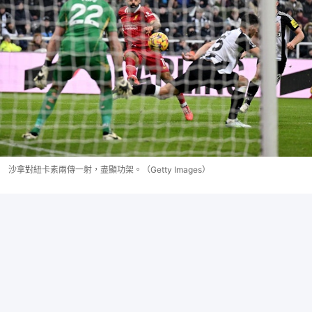
沙拿對紐卡素兩傳一射，盡顯功架。（Getty Images）