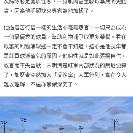
次歸隊必定處於佳態，一身肌肉甚至較球季期間更結
實，因為他明顯找來專家為他加操了。
他過着苦行僧一樣的生活亦毫無怨言，一切只為成為
一個最優秀的球員，幫助利物浦爭取更多榮譽。看在
眼裏的利物浦球迷一定不會不知道，這亦是他長年都
是紅軍球迷寵兒的原因。他個性就是如此張揚自信，
敢言而不失幽默，未明清楚紅軍內部狀況的朗尼便算
了，加歷查突然加入「反沙拿」大軍行列，實在令人
難以理解，不過亦無謂深究了。