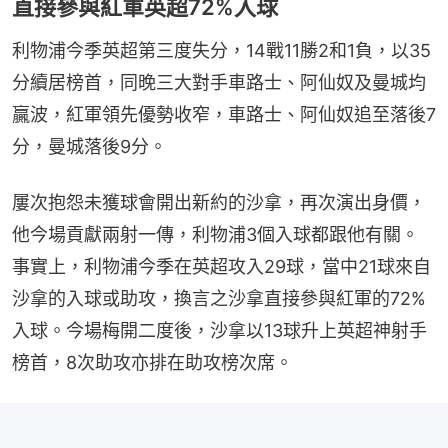
直接參與紅軍英超72%入球
利物浦今季英超第三度失分，14戰11勝2和1負，以35
分續居榜首，同晚三大對手車路士、阿仙奴及曼城均
贏波，紅軍領先優勢收窄，車路士、阿仙奴追至落後7
分，曼城落後9分。
屢次抱怨未獲球會開出新約的沙拿，再次演出身價，
他今場貢獻兩射一傳，利物浦3個入球都跟他有關。
事實上，利物浦今季在英超攻入29球，當中21球來自
沙拿的入球或助攻，換言之沙拿直接參與紅軍的72%
入球。今場梅開二度後，沙拿以13球升上英超神射手
榜首，8次助攻亦排在助攻榜次席。