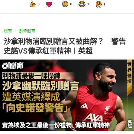
6
1
0
0
1
體育
即時體育
沙拿利物浦臨別贈言又被曲解？ 警告
史諾VS傳承紅軍精神︱英超