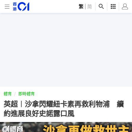
繁
|
简
體育
即時體育
英超︱沙拿閃耀紐卡素再救利物浦 續
約進展良好史諾露口風