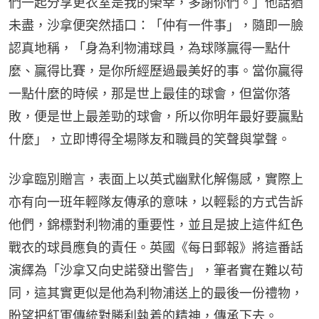
們一起分享更衣室是我的榮幸，多謝你們。」他話猶
未盡，沙拿便突然插口：「仲有一件事」，隨即一臉
認真地稱，「身為利物浦球員，為球隊贏得一點什
麼、贏得比賽，是你所經歷過最美好的事。當你贏得
一點什麼的時候，那是世上最佳的球會，但當你落
敗，便是世上最差勁的球會，所以你明年最好要贏點
什麼」，立即博得全場隊友和職員的笑聲與掌聲。
沙拿臨別贈言，表面上以英式幽默化解傷感，實際上
亦有向一班年輕隊友傳承的意味，以輕鬆的方式告訴
他們，錦標對利物浦的重要性，並且是披上這件紅色
戰衣的球員應負的責任。英國《每日郵報》將這番話
演繹為「沙拿又向史諾發出警告」，筆者實在難以苟
同，這其實更似是他為利物浦送上的最後一份禮物，
盼望把紅軍傳統對勝利執着的精神，傳承下去。