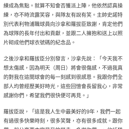
練成為焦點。就算不知會否獲派上陣，他依然認真操
練，亦不時流露笑容，與隊友有說有笑。主帥史諾特
別代表利物浦職球員向沙拿和羅拔臣致謝，肯定他們
為球隊的長年付出和貢獻，並跟二人擁抱和送上以照
片砌成他們球衣號碼的紀念品。
之後沙拿和羅拔臣分別發言，沙拿先說：「今天我不
想太傷感，因為明天（周日）將會很傷感，不過我真
的對我在這間球會的每一刻感到很感恩。我跟你們全
部人均曾經歷美好時光，這些回憶會長留我心，非常
感謝你們，希望我們很快便可再見。」
羅拔臣說，「這是我人生中最美好的9年，我們一起
有過很多快樂時刻，很多笑聲，亦有很多成就。跟你