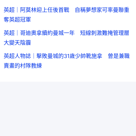
英超｜阿莫林迎上任後首戰 自稱夢想家可率曼聯重
奪英超冠軍
英超｜哥迪奧拿續約曼城一年 短線刺激難掩管理層
大變天陰霾
英超人物誌｜擊敗曼城的31歲少帥靴施拿 曾是兼職
賣畫的村隊教練