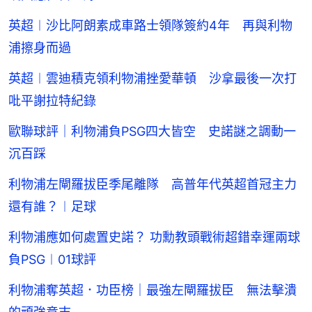
英超︱沙比阿朗素成車路士領隊簽約4年 再與利物
浦擦身而過
英超︱雲迪積克領利物浦挫愛華頓 沙拿最後一次打
吡平謝拉特紀錄
歐聯球評｜利物浦負PSG四大皆空 史諾謎之調動一
沉百踩
利物浦左閘羅拔臣季尾離隊 高普年代英超首冠主力
還有誰？︱足球
利物浦應如何處置史諾？ 功勳教頭戰術超錯幸運兩球
負PSG︱01球評
利物浦奪英超．功臣榜｜最強左閘羅拔臣 無法擊潰