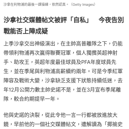
沙拿在利物浦的最後一課操練，依然認真。（Getty Images）
沙拿社交媒體帖文被評「自私」 今夜告別
戰能否上陣成疑
上季沙拿交出神級演出，在主帥高普離隊之下，仍能
帶領利物浦再次贏得聯賽冠軍，個人獨攬英超神射
手、助攻王，英超年度最佳球員及PFA年度球員先
生，並在季尾與利物浦高薪續約兩年。可是今季紅軍
陣容及戰術大變，沙拿缺乏支援下狀態持續低迷，去
年12月公開力數主帥史諾不是，並在3月宣布季尾離
隊，較合約期提早一年。
他與史諾的決裂，從此令他一言一行都被放進放大
鏡，早前他的一個社交媒體帖文，遭解讀為「揶揄史