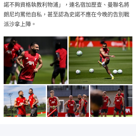
諾不夠資格執教利物浦」，連名宿加歷查、曼聯名將
朗尼均罵他自私，甚至認為史諾不應在今晚的告別戰
派沙拿上陣。