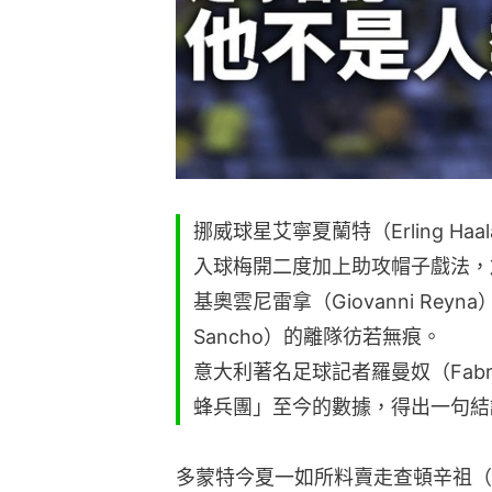
挪威球星艾寧夏蘭特（Erling H
入球梅開二度加上助攻帽子戲法，加上
基奧雲尼雷拿（Giovanni Rey
Sancho）的離隊彷若無痕。
意大利著名足球記者羅曼奴（Fabri
蜂兵團」至今的數據，得出一句結
多蒙特今夏一如所料賣走查頓辛祖（Ja