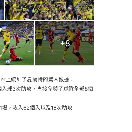
+
8
ter上統計了夏蘭特的驚人數據：
5個入球3次助攻，直接參與了球隊全部8個
1場，攻入62個入球及18次助攻