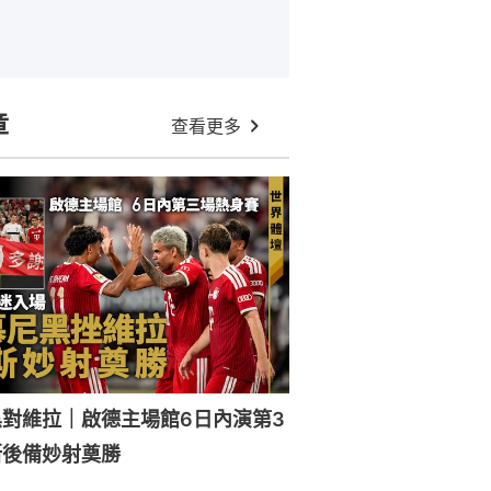
章
查看更多
對維拉｜啟德主場館6日內演第3
斯後備妙射奠勝