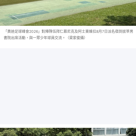
「奧迪足球峰會2026」對陣隊伍拜仁慕尼克及阿士東維拉8月7日派名宿到拔萃男
書院出席活動，與一眾少年球員交流。（梁家俊攝）