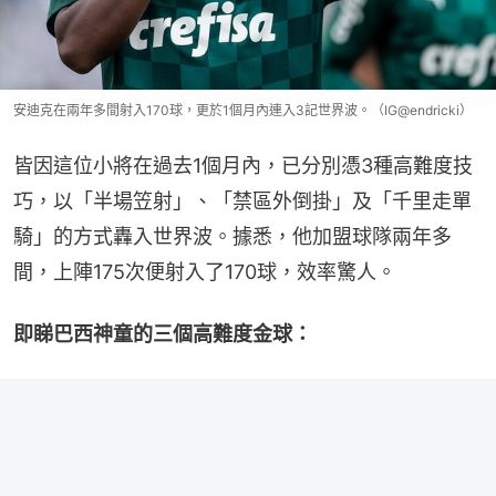
安迪克在兩年多間射入170球，更於1個月內連入3記世界波。（IG@endricki）
皆因這位小將在過去1個月內，已分別憑3種高難度技
巧，以「半場笠射」、「禁區外倒掛」及「千里走單
騎」的方式轟入世界波。據悉，他加盟球隊兩年多
間，上陣175次便射入了170球，效率驚人。
即睇巴西神童的三個高難度金球：