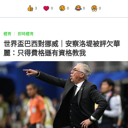
3
0
0
0
0
體育
即時體育
世界盃巴西對挪威｜安察洛堤被評欠華
麗：只得費格遜有資格教我