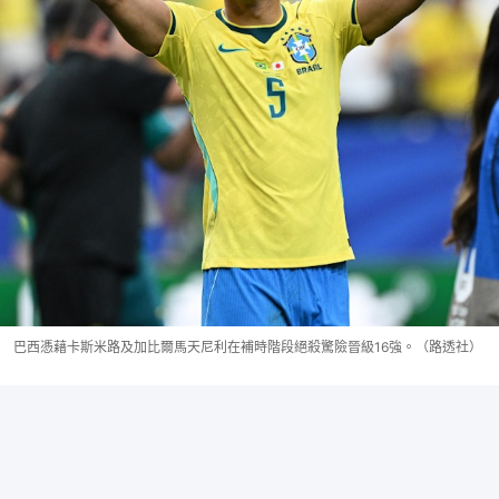
巴西憑藉卡斯米路及加比爾馬天尼利在補時階段絕殺驚險晉級16強。（路透社）