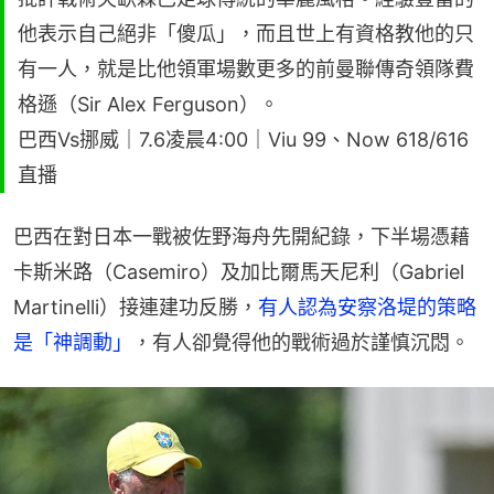
他表示自己絕非「傻瓜」，而且世上有資格教他的只
有一人，就是比他領軍場數更多的前曼聯傳奇領隊費
格遜（Sir Alex Ferguson）。
巴西Vs挪威｜7.6凌晨4:00｜Viu 99、Now 618/616
直播
巴西在對日本一戰被佐野海舟先開紀錄，下半場憑藉
卡斯米路（Casemiro）及加比爾馬天尼利（Gabriel 
Martinelli）接連建功反勝，
有人認為安察洛堤的策略
是「神調動」
，有人卻覺得他的戰術過於謹慎沉悶。