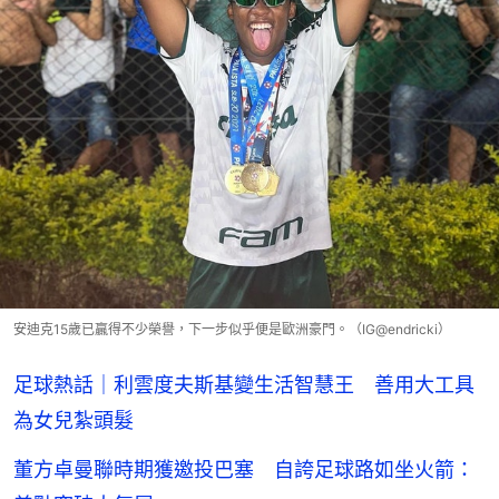
安迪克15歲已贏得不少榮譽，下一步似乎便是歐洲豪門。（IG@endricki）
足球熱話｜利雲度夫斯基變生活智慧王 善用大工具
為女兒紮頭髮
董方卓曼聯時期獲邀投巴塞 自誇足球路如坐火箭：