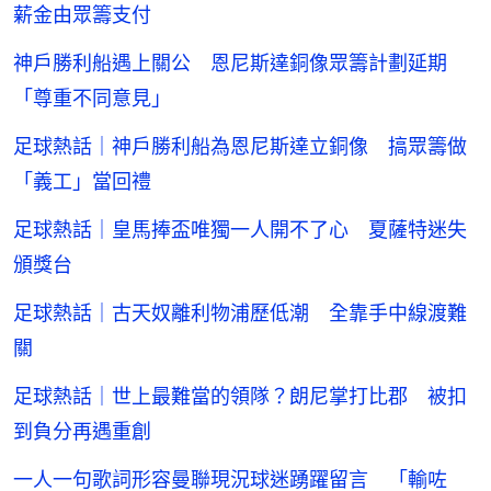
薪金由眾籌支付
神戶勝利船遇上關公 恩尼斯達銅像眾籌計劃延期
「尊重不同意見」
足球熱話｜神戶勝利船為恩尼斯達立銅像 搞眾籌做
「義工」當回禮
足球熱話｜皇馬捧盃唯獨一人開不了心 夏薩特迷失
頒獎台
足球熱話｜古天奴離利物浦歷低潮 全靠手中線渡難
關
足球熱話｜世上最難當的領隊？朗尼掌打比郡 被扣
到負分再遇重創
一人一句歌詞形容曼聯現況球迷踴躍留言 「輸咗