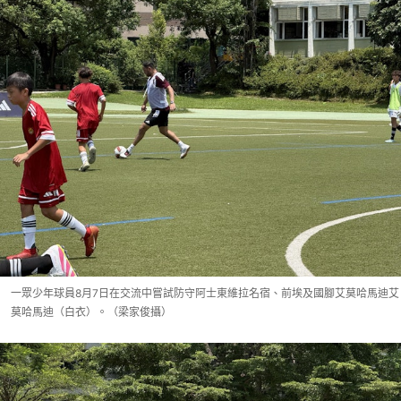
一眾少年球員8月7日在交流中嘗試防守阿士東維拉名宿、前埃及國腳艾莫哈馬迪艾
莫哈馬迪（白衣）。（梁家俊攝）