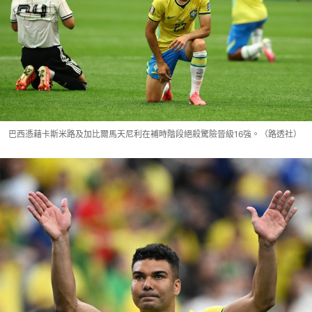
巴西憑藉卡斯米路及加比爾馬天尼利在補時階段絕殺驚險晉級16強。（路透社）