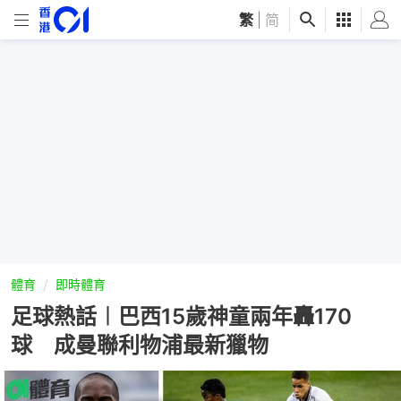
繁
|
简
體育
即時體育
足球熱話︱巴西15歲神童兩年轟170
球 成曼聯利物浦最新獵物