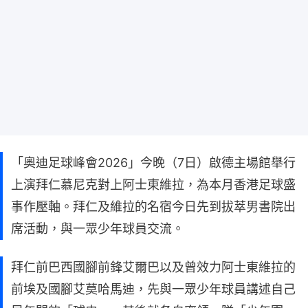
「奧迪足球峰會2026」今晚（7日）啟德主場館舉行
上演拜仁慕尼克對上阿士東維拉，為本月香港足球盛
事作壓軸。拜仁及維拉的名宿今日先到拔萃男書院出
席活動，與一眾少年球員交流。
拜仁前巴西國腳前鋒艾爾巴以及曾效力阿士東維拉的
前埃及國腳艾莫哈馬迪，先與一眾少年球員講述自己