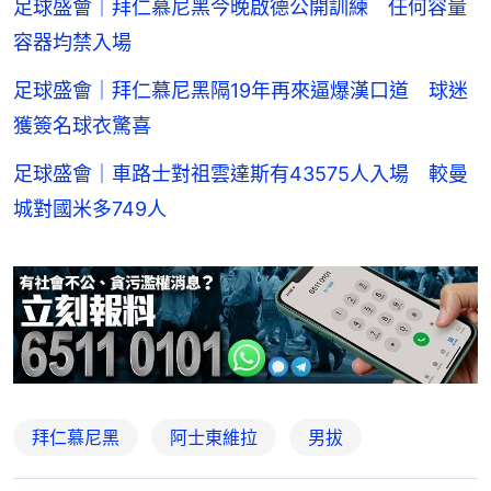
足球盛會｜拜仁慕尼黑今晚啟德公開訓練 任何容量
容器均禁入場
足球盛會｜拜仁慕尼黑隔19年再來逼爆漢口道 球迷
獲簽名球衣驚喜
足球盛會｜車路士對祖雲達斯有43575人入場 較曼
城對國米多749人
拜仁慕尼黑
阿士東維拉
男拔