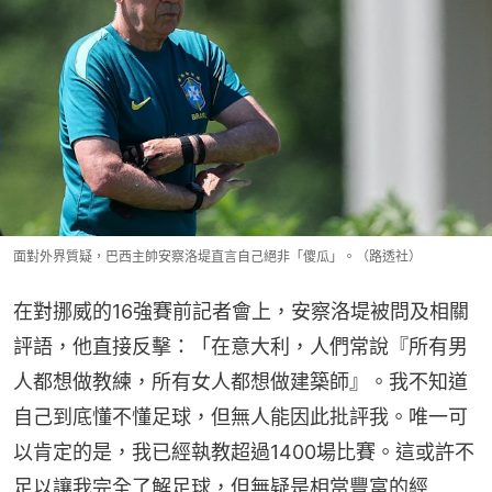
面對外界質疑，巴西主帥安察洛堤直言自己絕非「傻瓜」。（路透社）
在對挪威的16強賽前記者會上，安察洛堤被問及相關
評語，他直接反擊：「在意大利，人們常說『所有男
人都想做教練，所有女人都想做建築師』。我不知道
自己到底懂不懂足球，但無人能因此批評我。唯一可
以肯定的是，我已經執教超過1400場比賽。這或許不
足以讓我完全了解足球，但無疑是相當豐富的經