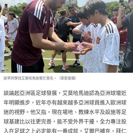
拔萃同學找艾莫哈馬迪幫忙簽名。（梁家俊攝）
談論起亞洲區足球發展，艾莫哈馬迪認為亞洲球壇近
年明顯進步，近年亦有越來越多亞洲球員進入歐洲球
迷的視野。他又指，現在場地、教練水平及設施等足
球基建比以往更完善，能不受外界干擾，全力專注投
入在足球之上必定能有一番成就。艾爾巴補充，拜仁