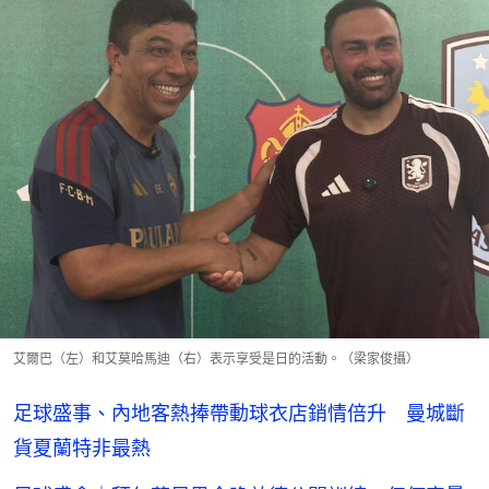
艾爾巴（左）和艾莫哈馬迪（右）表示享受是日的活動。（梁家俊攝）
足球盛事、內地客熱捧帶動球衣店銷情倍升 曼城斷
貨夏蘭特非最熱