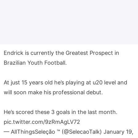
Endrick is currently the Greatest Prospect in
Brazilian Youth Football.
At just 15 years old he’s playing at u20 level and
will soon make his professional debut.
He’s scored these 3 goals in the last month.
pic.twitter.com/9zRmAgLV72
— AllThingsSeleção ™ (@SelecaoTalk)
January 19,