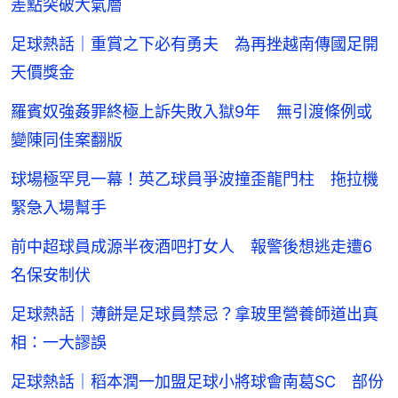
差點突破大氣層
足球熱話｜重賞之下必有勇夫 為再挫越南傳國足開
天價獎金
羅賓奴強姦罪終極上訴失敗入獄9年 無引渡條例或
變陳同佳案翻版
球場極罕見一幕！英乙球員爭波撞歪龍門柱 拖拉機
緊急入場幫手
前中超球員成源半夜酒吧打女人 報警後想逃走遭6
名保安制伏
足球熱話｜薄餅是足球員禁忌？拿玻里營養師道出真
相：一大謬誤
足球熱話｜稻本潤一加盟足球小將球會南葛SC 部份