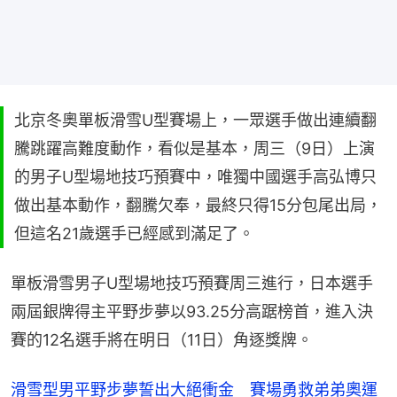
北京冬奧單板滑雪U型賽場上，一眾選手做出連續翻
騰跳躍高難度動作，看似是基本，周三（9日）上演
的男子U型場地技巧預賽中，唯獨中國選手高弘博只
做出基本動作，翻騰欠奉，最終只得15分包尾出局，
但這名21歲選手已經感到滿足了。
單板滑雪男子U型場地技巧預賽周三進行，日本選手
兩屆銀牌得主平野步夢以93.25分高踞榜首，進入決
賽的12名選手將在明日（11日）角逐獎牌。
滑雪型男平野步夢誓出大絕衝金　賽場勇救弟弟奧運