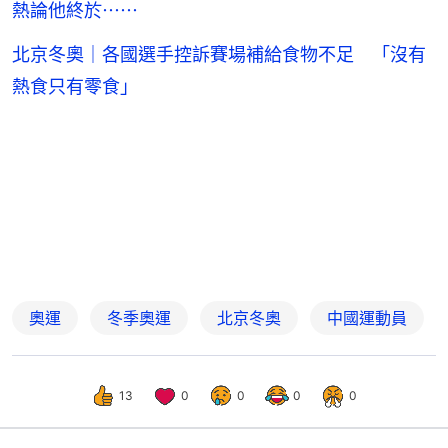
熱論他終於⋯⋯
北京冬奧｜各國選手控訴賽場補給食物不足 「沒有
熱食只有零食」
奧運
冬季奧運
北京冬奧
中國運動員
13
0
0
0
0