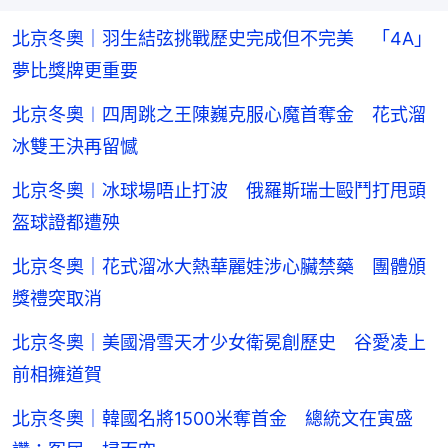
北京冬奧｜羽生結弦挑戰歷史完成但不完美 「4A」
夢比獎牌更重要
北京冬奧︱四周跳之王陳巍克服心魔首奪金 花式溜
冰雙王決再留憾
北京冬奧︱冰球場唔止打波 俄羅斯瑞士毆鬥打甩頭
盔球證都遭殃
北京冬奧｜花式溜冰大熱華麗娃涉心臟禁藥 團體頒
獎禮突取消
北京冬奧｜美國滑雪天才少女衛冕創歷史 谷愛凌上
前相擁道賀
北京冬奧｜韓國名將1500米奪首金 總統文在寅盛