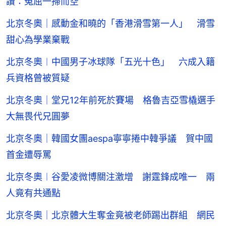
讚：冤屈一掃而空
北京冬奧｜感動金和曉的「香港滑雪第一人」 滑雪
甜心為學業棄戰
北京冬奧︱中國男子冰球隊「五光十色」 六成入籍
兵資格曾被質疑
北京冬奧｜堂兄12年前死於賽場 格魯吉亞雪橇選手
大無畏代兄圓夢
北京冬奧｜韓國女團aespa寧寧捲中韓爭議 賀中國
首金遭辱罵
北京冬奧︱谷愛凌微博關注激增 謝霆鋒成唯一 兩
人竟有共通點
北京冬奧｜北京體大生奪金竟被老師踢出群組 網民