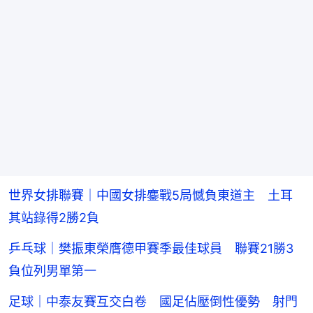
世界女排聯賽｜中國女排鏖戰5局憾負東道主 土耳
其站錄得2勝2負
乒乓球｜樊振東榮膺德甲賽季最佳球員 聯賽21勝3
負位列男單第一
足球｜中泰友賽互交白卷 國足佔壓倒性優勢 射門