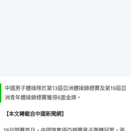
中國男子體操隊於第13屆亞洲體操錦標賽及第19屆亞
洲青年體操錦標賽獲得6面金牌。
【本文轉載自中國新聞網】
18日開賽首日，中國隊奪得亞錦賽男子團體冠軍，張