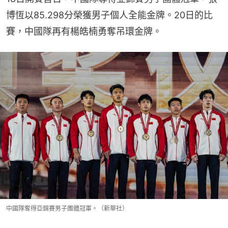
博恆以85.298分榮獲男子個人全能金牌。20日的比
賽，中國隊再有楊皓楠勇奪吊環金牌。
中國隊奪得亞錦賽男子團體冠軍。（新華社）