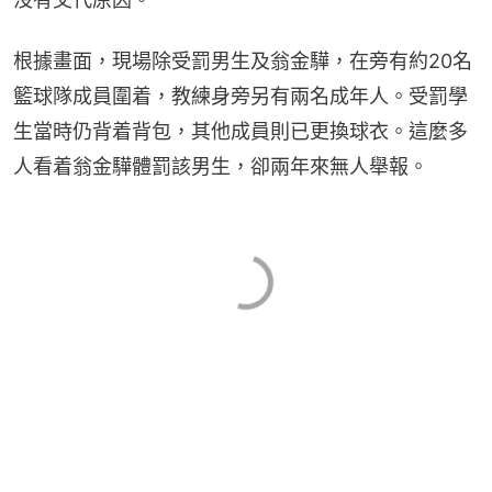
根據畫面，現場除受罰男生及翁金驊，在旁有約20名
籃球隊成員圍着，教練身旁另有兩名成年人。受罰學
生當時仍背着背包，其他成員則已更換球衣。這麼多
人看着翁金驊體罰該男生，卻兩年來無人舉報。