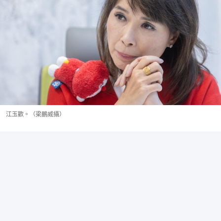
江玉歡。（梁鵬威攝）