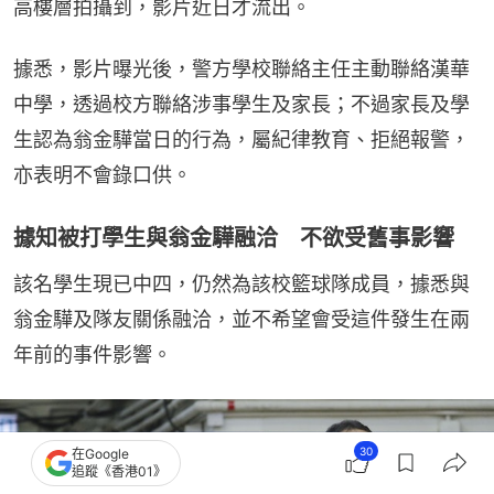
高樓層拍攝到，影片近日才流出。
據悉，影片曝光後，警方學校聯絡主任主動聯絡漢華
中學，透過校方聯絡涉事學生及家長；不過家長及學
生認為翁金驊當日的行為，屬紀律教育、拒絕報警，
亦表明不會錄口供。
據知被打學生與翁金驊融洽 不欲受舊事影響
該名學生現已中四，仍然為該校籃球隊成員，據悉與
翁金驊及隊友關係融洽，並不希望會受這件發生在兩
年前的事件影響。
30
在Google
追蹤《香港01》