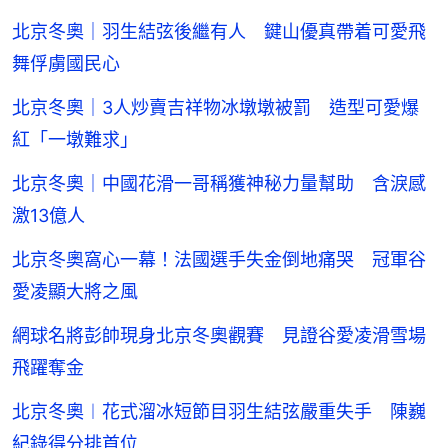
北京冬奧｜羽生結弦後繼有人 鍵山優真帶着可愛飛
舞俘虜國民心
北京冬奧｜3人炒賣吉祥物冰墩墩被罰 造型可愛爆
紅「一墩難求」
北京冬奧｜中國花滑一哥稱獲神秘力量幫助 含淚感
激13億人
北京冬奧窩心一幕！法國選手失金倒地痛哭 冠軍谷
愛凌顯大將之風
網球名將彭帥現身北京冬奧觀賽 見證谷愛凌滑雪場
飛躍奪金
北京冬奧︱花式溜冰短節目羽生結弦嚴重失手 陳巍
紀錄得分排首位