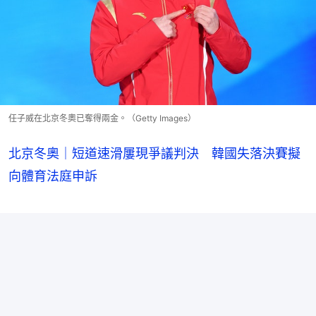
任子威在北京冬奧已奪得兩金。（Getty Images）
北京冬奧｜短道速滑屢現爭議判決 韓國失落決賽擬
向體育法庭申訴