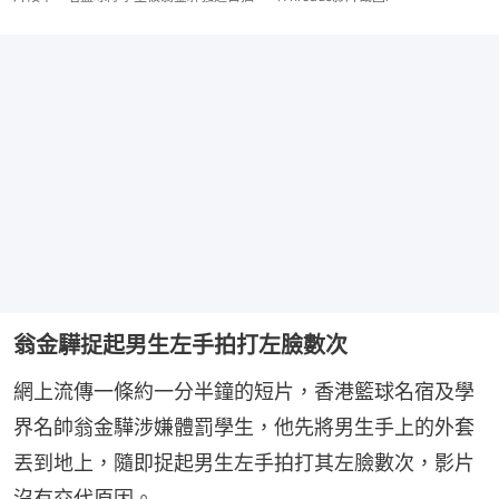
翁金驊捉起男生左手拍打左臉數次
網上流傳一條約一分半鐘的短片，香港籃球名宿及學
界名帥翁金驊涉嫌體罰學生，他先將男生手上的外套
丟到地上，隨即捉起男生左手拍打其左臉數次，影片
沒有交代原因。