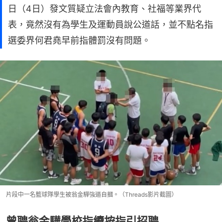
日（4日）發文質疑立法會內教育、社福等業界代
表，竟然沒有為學生及運動員說公道話，並不點名指
選委界何君堯早前指體罰沒有問題。
片段中一名籃球隊學生被翁金驊強逼自摑。（Threads影片截圖）
曾聘翁金驊學校指續按指引招聘