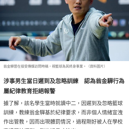
翁金驊曾在接受傳媒訪問時稱，視籃球為其終身事業。（資料圖片）
涉事男生當日遲到及忽略訓練 認為翁金驊行為
屬紀律教育拒絕報警
據了解，該名學生當時就讀中二，因遲到及忽略籃球
訓練，教練翁金驊基於紀律要求，而非個人情緒宣洩
作出管教，因而出現體罰情況，過程剛好被人在學校