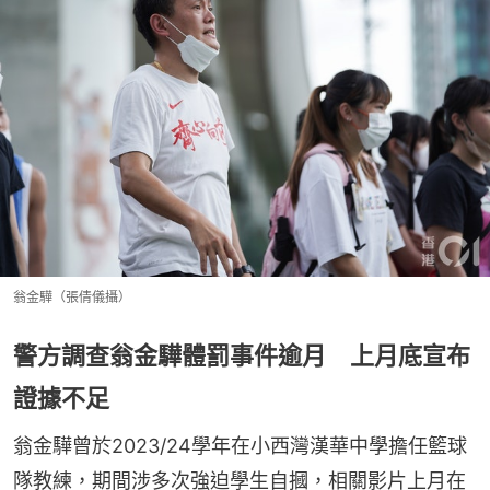
翁金驊（張倩儀攝）
警方調查翁金驊體罰事件逾月 上月底宣布
證據不足
翁金驊曾於2023/24學年在小西灣漢華中學擔任籃球
隊教練，期間涉多次強迫學生自摑，相關影片上月在