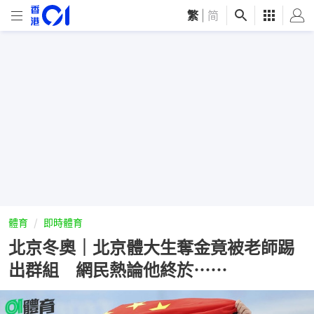
繁
|
简
體育
即時體育
北京冬奧｜北京體大生奪金竟被老師踢
出群組 網民熱論他終於⋯⋯