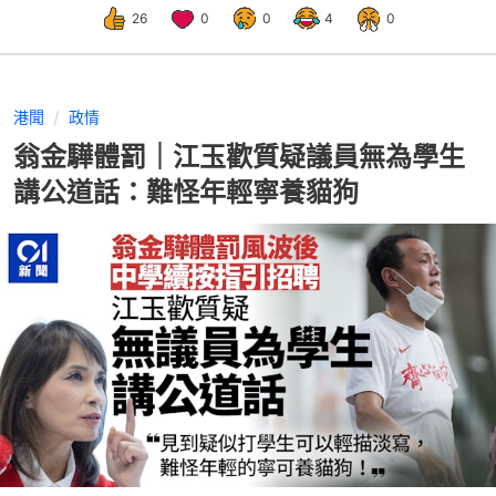
26
0
0
4
0
港聞
政情
翁金驊體罰｜江玉歡質疑議員無為學生
講公道話：難怪年輕寧養貓狗