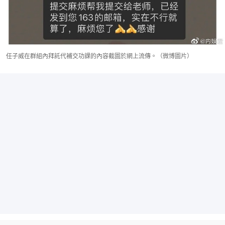
任子威在群組內拜託代補交功課的內容截圖於網上流傳。（微博圖片）