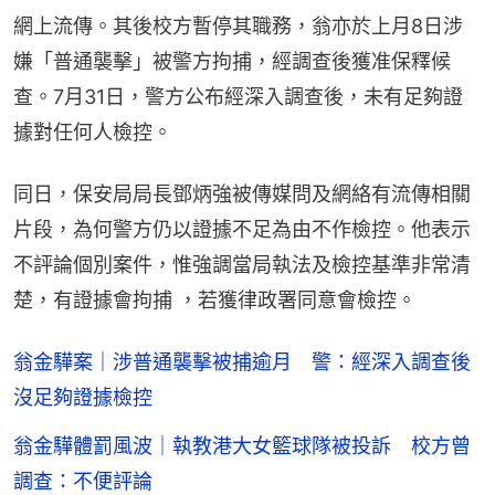
網上流傳。其後校方暫停其職務，翁亦於上月8日涉
嫌「普通襲擊」被警方拘捕，經調查後獲准保釋候
查。7月31日，警方公布經深入調查後，未有足夠證
據對任何人檢控。
同日，保安局局長鄧炳強被傳媒問及網絡有流傳相關
片段，為何警方仍以證據不足為由不作檢控。他表示
不評論個別案件，惟強調當局執法及檢控基準非常清
楚，有證據會拘捕 ，若獲律政署同意會檢控。
翁金驊案｜涉普通襲擊被捕逾月 警：經深入調查後
沒足夠證據檢控
翁金驊體罰風波｜執教港大女籃球隊被投訴 校方曾
調查：不便評論