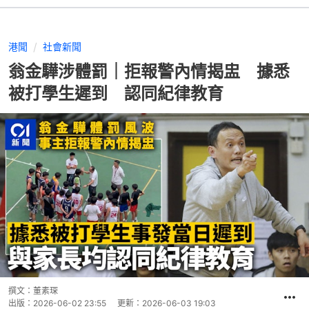
港聞
社會新聞
翁金驊涉體罰｜拒報警內情揭盅 據悉
被打學生遲到 認同紀律教育
撰文：
董素琛
出版：
2026-06-02 23:55
更新：
2026-06-03 19:03