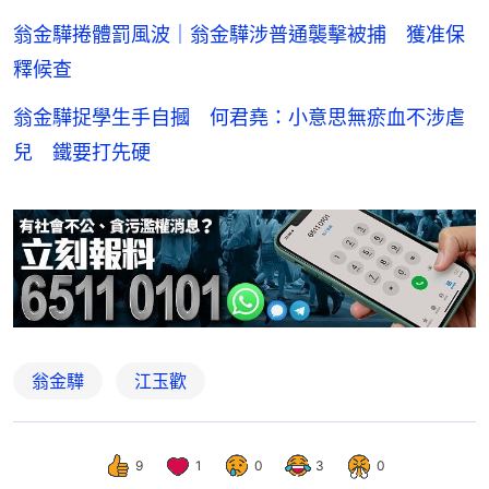
翁金驊捲體罰風波｜翁金驊涉普通襲擊被捕 獲准保
釋候查
翁金驊捉學生手自摑 何君堯：小意思無瘀血不涉虐
兒 鐵要打先硬
翁金驊
江玉歡
9
1
0
3
0