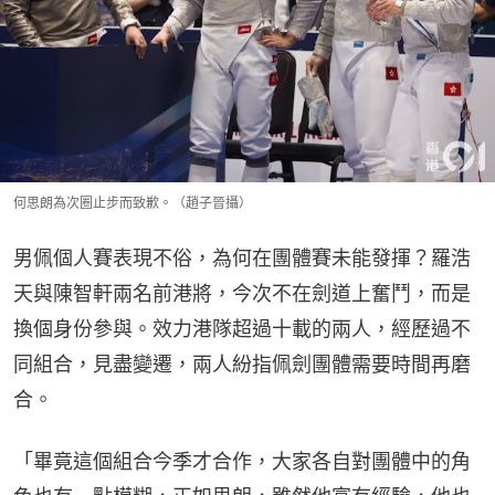
何思朗為次圈止步而致歉。（趙子晉攝）
男佩個人賽表現不俗，為何在團體賽未能發揮？羅浩
天與陳智軒兩名前港將，今次不在劍道上奮鬥，而是
換個身份參與。效力港隊超過十載的兩人，經歷過不
同組合，見盡變遷，兩人紛指佩劍團體需要時間再磨
合。
「畢竟這個組合今季才合作，大家各自對團體中的角