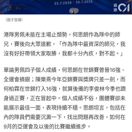
（趙子晉攝）
港隊男佩未能在主場止頹勢，何思朗作為隊中的師
兄，賽後向大眾道歉，「作為隊中最資深的師兄，我
沒有好好帶領大家取勝，我都十分內疚，對不起。」
單論男佩四子個人成績，何思朗在世錦賽曾晉16強、
全運會摘銀；陳樂熹今年亞錦賽與獎牌只差一劍，而
何柏霖在世錦打入16強，就算後備的李俊林今季也躋
身過正賽，正在冒起中。個人成績不俗，團體賽卻未
能展示最佳一面，表現持續不穩。思朗坦言，包括在
內的隊員們需要沉澱一下，找出問題再改善，如何在
9月的亞運會及以後的比賽繼續進步。