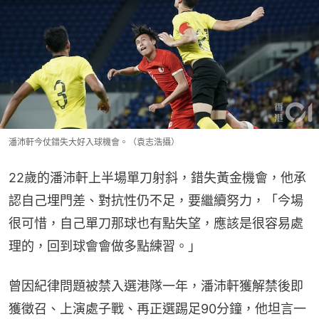
潘沛軒今仗錯失大好入球機會。（袁志浩攝）
22歲的潘沛軒上半場單刀射斜，錯失黃金機會，他承
認自己埋門差、對抗性仍不足，要繼續努力，「今場
很可惜，自己單刀那球也有點失望，應該是很容易處
理的，回到球會會做多點練習。」
曾因紀律問題被禁入選港隊一年，潘沛軒獲解禁後即
獲徵召、上演處子戰、再正選踢足90分鐘，他坦言一