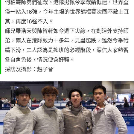
何柏霖師弟們征戰。港隊男佩今季戰績低迷，世界盃
僅一站入16強，今年主場的世界錦標賽次圈不敵土耳
其，再度16強不入。
師兄羅浩天與陳智軒如今退下火線，在劍道外支持師
弟，兩人在港隊效力十多年，見盡起跌，雖然今季戰
績下滑，二人認為是換班的必經階段，深信大家熟習
各自角色後，情況便會好轉。
採訪及攝影：趙子晉