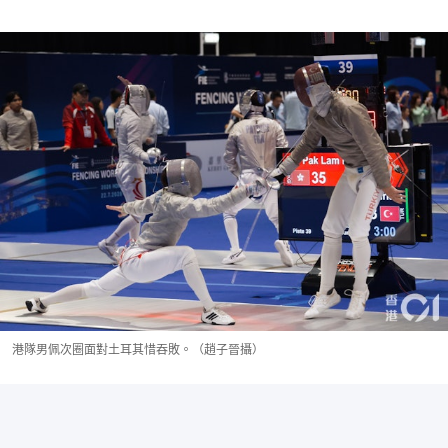
港隊男佩次圈面對土耳其惜吞敗。（趙子晉攝）