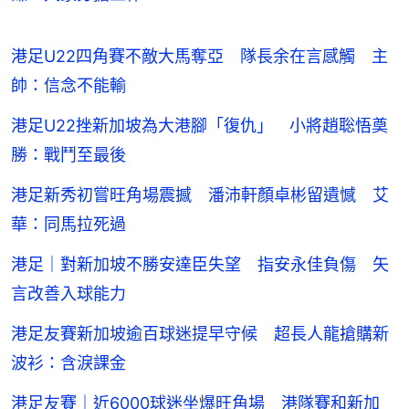
港足U22四角賽不敵大馬奪亞 隊長余在言感觸 主
帥：信念不能輸
港足U22挫新加坡為大港腳「復仇」 小將趙聡悟奠
勝：戰鬥至最後
港足新秀初嘗旺角場震撼 潘沛軒顏卓彬留遺憾 艾
華：同馬拉死過
港足｜對新加坡不勝安達臣失望 指安永佳負傷 矢
言改善入球能力
港足友賽新加坡逾百球迷提早守候 超長人龍搶購新
波衫：含淚課金
港足友賽｜近6000球迷坐爆旺角場 港隊賽和新加