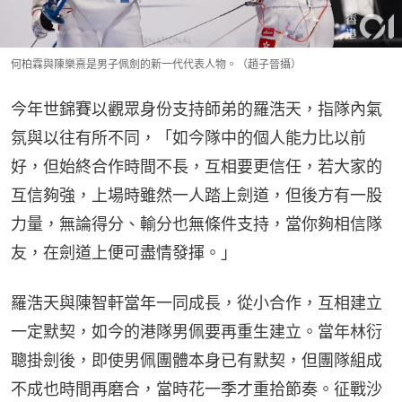
何柏霖與陳樂熹是男子佩劍的新一代代表人物。（趙子晉攝）
今年世錦賽以觀眾身份支持師弟的羅浩天，指隊內氣
氛與以往有所不同，「如今隊中的個人能力比以前
好，但始終合作時間不長，互相要更信任，若大家的
互信夠強，上場時雖然一人踏上劍道，但後方有一股
力量，無論得分、輸分也無條件支持，當你夠相信隊
友，在劍道上便可盡情發揮。」
羅浩天與陳智軒當年一同成長，從小合作，互相建立
一定默契，如今的港隊男佩要再重生建立。當年林衍
聰掛劍後，即使男佩團體本身已有默契，但團隊組成
不成也時間再磨合，當時花一季才重拾節奏。征戰沙