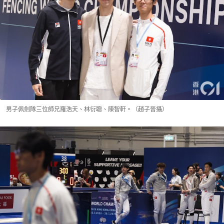
男子佩劍隊三位師兄羅浩天、林衍聰、陳智軒。（趙子晉攝）