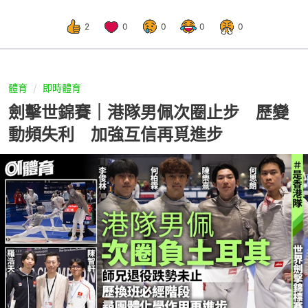
2
0
0
0
0
體育
即時體育
劍擊世錦賽｜港隊男佩次圈止步 歷變
動頻失利 加強互信再覓進步