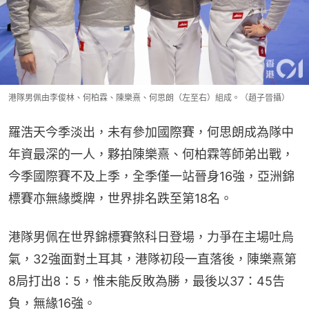
港隊男佩由李俊林、何柏霖、陳樂熹、何思朗（左至右）組成。（趙子晉攝）
羅浩天今季淡出，未有參加國際賽，何思朗成為隊中
年資最深的一人，夥拍陳樂熹、何柏霖等師弟出戰，
今季國際賽不及上季，全季僅一站晉身16強，亞洲錦
標賽亦無緣獎牌，世界排名跌至第18名。
港隊男佩在世界錦標賽煞科日登場，力爭在主場吐烏
氣，32強面對土耳其，港隊初段一直落後，陳樂熹第
8局打出8：5，惟未能反敗為勝，最後以37：45告
負，無緣16強。