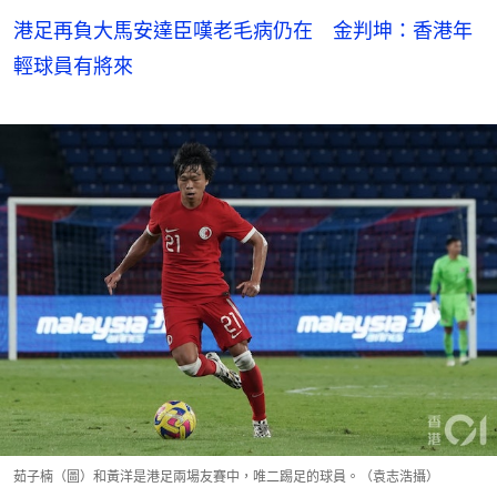
港足再負大馬安達臣嘆老毛病仍在 金判坤：香港年
輕球員有將來
茹子楠（圖）和黃洋是港足兩場友賽中，唯二踢足的球員。（袁志浩攝）