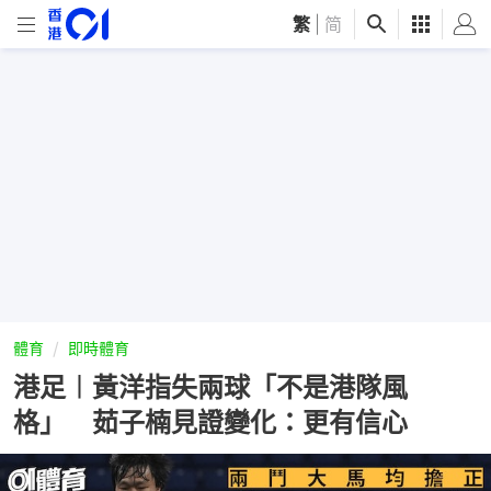
繁
|
简
體育
即時體育
港足︱黃洋指失兩球「不是港隊風
格」 茹子楠見證變化：更有信心