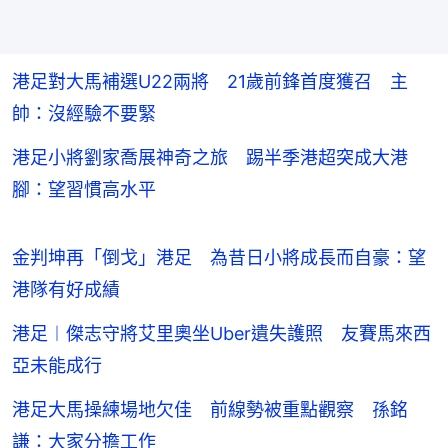
港足對大馬補選U22兩將 21歲前鋒首度獲召 主
帥：沒經驗不要緊
港足小將劉家喬展神奇之旅 踢半季港超突成大港
腳：望習慣高水平
金判坤再「倒戈」港足 為昔日小將成長而自豪：望
港隊有好成績
港足︱傑志守將艾里奧坐Uber遺失護照 友賽馬來西
亞未能成行
港足大馬操練場地欠佳 前線勢被重點觀察 孫銘
謙：大家分擔工作