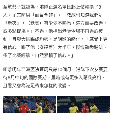
至於茹子就認為，港隊正選名單比起上仗輪換了8
人，尤其防線「面目全非」，「教練也知道我們是
『新夾』，（默契）有少少不熟悉，這方面要改善，
或多點提場。」不過，他指出港隊今場不再過於被
動，且與大馬踢成均勢，是明顯的變化。「感覺上更
有信心，跟了他（安達臣）大半年，慢慢熟悉踢法，
多了比賽經驗，自然累積了信心。」
距離明年亞洲盃決賽周只餘10個月，港隊下次友賽要
待6月中旬的國際賽期，屆時或有更多入籍兵亮相，
且看又會為港足帶來怎樣的改變。