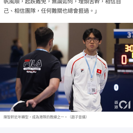
帆風順，起跌難免，無論如何，埋頭苦幹，相信自
己、相信團隊，任何難關也總會捱過。」
陳智軒近年轉型，成為港隊的教練之一。（趙子晉攝）