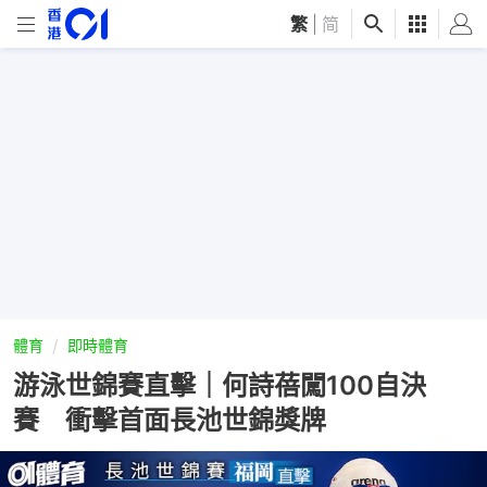
繁
|
简
體育
即時體育
游泳世錦賽直擊｜何詩蓓闖100自決
賽 衝擊首面長池世錦獎牌