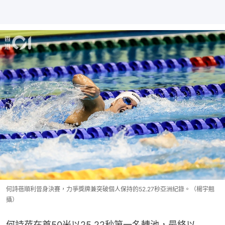
何詩蓓順利晉身決賽，力爭獎牌兼突破個人保持的52.27秒亞洲紀錄。（楊宇翹
攝）
何詩蓓在首50米以25.22秒第一名轉池，最終以