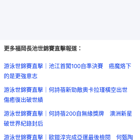
更多福岡長池世錦賽直擊報道：
游泳世錦賽直擊｜池江首闖100自準決賽 癌魔烙下
的是更強意志
游泳世錦賽直擊｜何詩蓓新勁敵奧卡拉瑾橫空出世
傷癒復出破世績
游泳世錦賽直擊｜何詩蓓200自無緣獎牌 澳洲新星
破世界紀錄封后
游泳世錦賽直擊｜歐鎧淳完成亞運最後檢閱 何甄陶