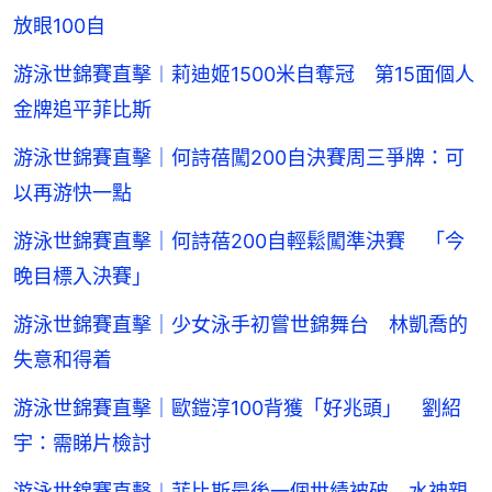
放眼100自
游泳世錦賽直擊︱莉迪姬1500米自奪冠 第15面個人
金牌追平菲比斯
游泳世錦賽直擊｜何詩蓓闖200自決賽周三爭牌：可
以再游快一點
游泳世錦賽直擊｜何詩蓓200自輕鬆闖準決賽 「今
晚目標入決賽」
游泳世錦賽直擊｜少女泳手初嘗世錦舞台 林凱喬的
失意和得着
游泳世錦賽直擊｜歐鎧淳100背獲「好兆頭」 劉紹
宇：需睇片檢討
游泳世錦賽直擊︱菲比斯最後一個世績被破 水神親