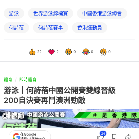
游泳
世界游泳錦標賽
中國香港游泳總會
何詩蓓
何詩蓓賽事
香港運動員
22
2
0
0
0
體育
即時體育
游泳｜何詩蓓中國公開賽雙線晉級
200自決賽再鬥澳洲勁敵
24
在Google