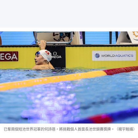
已奪兩個短池世界冠軍的何詩蓓，將挑戰個人首面長池世錦賽獎牌。（楊宇翹攝）