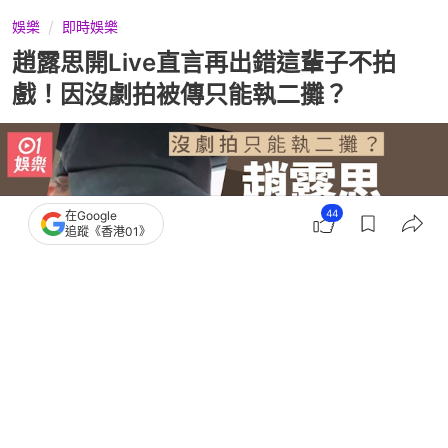
娛樂
即時娛樂
趙露思開Live直言再出錯這輩子不拍
戲！因沒劇拍被傳只能執二攤？
44
在Google
追蹤《香港01》
撰文：
小白
出版：
2026-02-28 20:30
更新：
2026-02-28 20:30