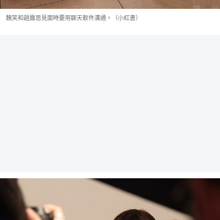
魏笑和趙露思見面時要用聊天軟件溝通。（小紅書）