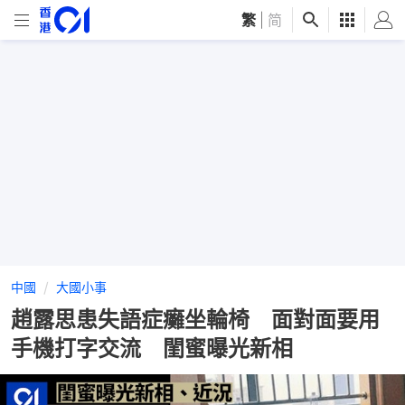
繁
|
简
中國
大國小事
趙露思患失語症癱坐輪椅 面對面要用
手機打字交流 閨蜜曝光新相