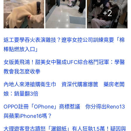
+
2
返工要學吞火表演雜技？遼寧女控公司訓練竟要「棉
棒點燃放入口」
女版黃飛鴻！甜美女中醫成UFC綜合格鬥冠軍：學醫
教會我怎麼收拳
內地人來港搶購衛生巾 資深代購塞爆篋 藥房老闆
娘：銷量翻3倍
OPPO註冊「OPhone」商標惹議 你分得出Reno13
與蘋果iPhone16嗎？
大理遊客登古蹟怒「灑銀紙」有人狂執1.5萬！疑因與