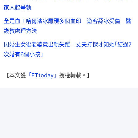
家人起爭執
全是血！哈爾濱冰雕現多個血印 遊客舔冰受傷 醫
護教處理方法
閃婚生女後老婆竟出軌失蹤！丈夫打探才知她｢結過7
次婚有6個小孩｣
【本文獲
「ETtoday」
授權轉載。】