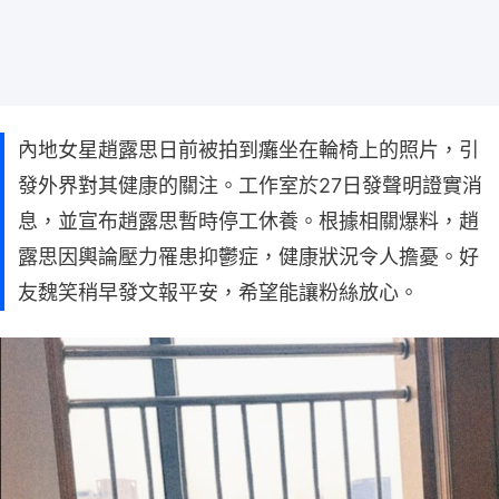
內地女星趙露思日前被拍到癱坐在輪椅上的照片，引
發外界對其健康的關注。工作室於27日發聲明證實消
息，並宣布趙露思暫時停工休養。根據相關爆料，趙
露思因輿論壓力罹患抑鬱症，健康狀況令人擔憂。好
友魏笑稍早發文報平安，希望能讓粉絲放心。