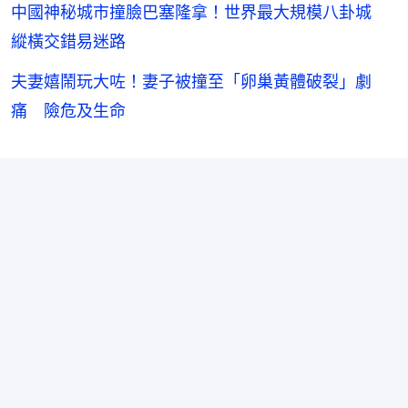
中國神秘城市撞臉巴塞隆拿！世界最大規模八卦城
縱橫交錯易迷路
夫妻嬉鬧玩大咗！妻子被撞至「卵巢黃體破裂」劇
痛 險危及生命