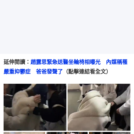
延伸閱讀：
趙露思緊急送醫坐輪椅相曝光　內媒稱罹
嚴重抑鬱症　爸爸發聲了
（點擊連結看全文）