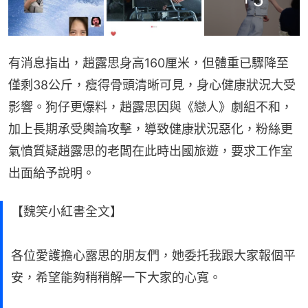
有消息指出，趙露思身高160厘米，但體重已驟降至
僅剩38公斤，瘦得骨頭清晰可見，身心健康狀況大受
影響。狗仔更爆料，趙露思因與《戀人》劇組不和，
加上長期承受輿論攻擊，導致健康狀況惡化，粉絲更
氣憤質疑趙露思的老闆在此時出國旅遊，要求工作室
出面給予說明。
【魏笑小紅書全文】
各位愛護擔心露思的朋友們，她委托我跟大家報個平
安，希望能夠稍稍解一下大家的心寬。