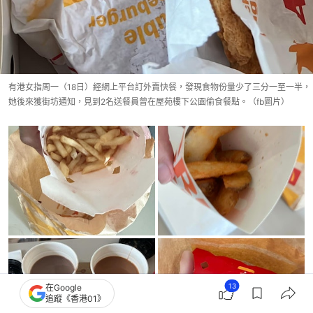
有港女指周一（18日）經網上平台訂外賣快餐，發現食物份量少了三分一至一半，
她後來獲街坊通知，見到2名送餐員曾在屋苑樓下公園偷食餐點。（fb圖片）
13
在Google
追蹤《香港01》