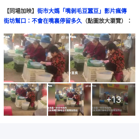
【同場加映】
街市大媽「嘴剝毛豆蠶豆」影片瘋傳　
街坊幫口：不會在嘴裏停留多久
（點圖放大瀏覽）：
+
13