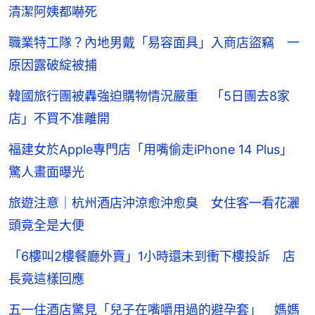
清潔阿姨都嚇死
職業特工隊？內地男戴「易容面具」入商店盜竊 一
原因露破綻被捕
韓國旅行團被轟強迫購物情況嚴重 「5日團去8家
店」不買不准離開
福建女於Apple專門店「用嘴偷走iPhone 14 Plus」
驚人畫面曝光
旅遊注意｜杭州酒店沖涼愈沖愈臭 女住客一看花灑
頭竟全是大便
「6樓叫2樓餐廳外賣」1小時還未到衝下樓投訴 店
長竟這樣回應
五一住酒店驚見「兒子在嘴嚼用過的避孕套」 媽媽