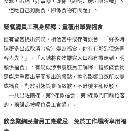
安慰，戲稱「好事嚟，即係（證明）廚房唔污糟」、
「佢哋自己夠膽食，即係食物冇問題」。
疑餐廳員工現身解釋：重覆出單變福食
但有留言提出質疑，相信當中或存有誤會，「好多時
碟嘢多出或取消（會）變為福食，你有冇影到佢送俾
客人先？」、「人哋將食物擺完入口都冇攞走到，明
顯係福食」。有疑似涉事餐廳員工解釋，指該碟食物
是廚房重覆出單而多出的餐點，擔心影響口感所以變
成福食，對於引起誤會而致歉，不過樓主卻反駁，
「一共出咗兩碟，第2碟係褔食，第1碟係門口嗰枱客
的，兩碟都被呢位員工食過」。
飲食業網民指員工應避忌 免於工作埸所享用福