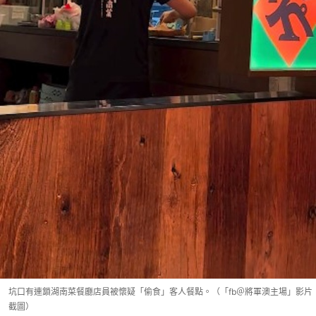
坑口有連鎖湖南菜餐廳店員被懷疑「偷食」客人餐點。（「fb＠將軍澳主場」影片
截圖）