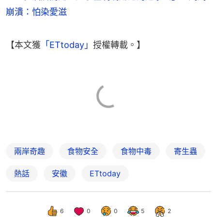
崩潰：怕染愛滋
【本文獲
「ETtoday」
授權轉載。】
兩岸奇趣
食物安全
食物中毒
寄生蟲
熱話
安徽
ETtoday
6
0
0
5
2