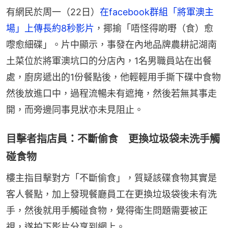
有網民於周一（22日）
在facebook群組「將軍澳主
場」上傳長約8秒影片
，揶揄「唔怪得啲嘢（食）愈
嚟愈細碟」。片中顯示，事發在內地品牌農耕記湖南
土菜位於將軍澳坑口的分店內，1名男職員站在出餐
處，廚房遞出的1份餐點後，他輕輕用手撕下碟中食物
然後放進口中，過程流暢未有遮掩，然後若無其事走
開，而旁邊同事見狀亦未見阻止。
目擊者指店員：不斷偷食 更換垃圾袋未洗手觸
碰食物
樓主指目擊對方「不斷偷食」，質疑該碟食物其實是
客人餐點，加上發現餐廳員工在更換垃圾袋後未有洗
手，然後就用手觸碰食物，覺得衛生問題需要被正
視，遂拍下影片分享到網上。