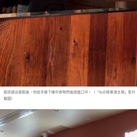
廚房遞出餐點後，他徒手撕下碟中食物然後放進口中。（「fb＠將軍澳主場」影片
截圖）