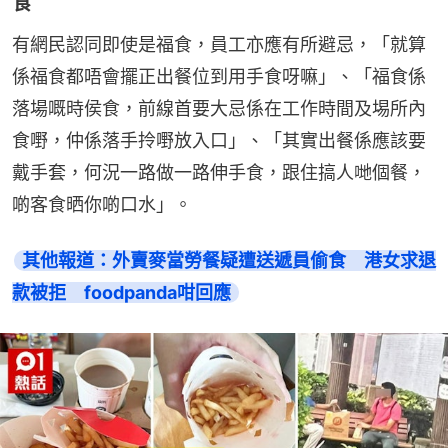
食
有網民認同即使是福食，員工亦應有所避忌，「就算
係福食都唔會擺正出餐位到用手食呀嘛」、「福食係
落場嘅時侯食，前線首要大忌係在工作時間及埸所內
食嘢，仲係落手拎嘢放入口」、「其實出餐係應該要
戴手套，何況一路做一路伸手食，跟住搞人哋個餐，
啲客食晒你啲口水」。
其他報道：外賣麥當勞餐疑遭送遞員偷食　港女求退
款被拒　foodpanda咁回應