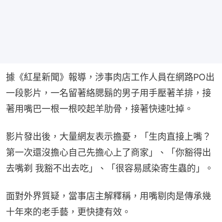
據《紅星新聞》報導，涉事肉店工作人員在網路PO出
一段影片，一名留著絡腮鬍的男子用手壓著羊排，接
著用嘴巴一根一根咬起羊肋骨，接著快速吐掉。
影片發出後，大量網友表示擔憂，「生肉直接上嘴？
第一次還沒擔心自己先擔心上了商家」、「你豁得出
去嘴剃 我豁不出去吃」、「很容易感染寄生蟲的」。
面對外界質疑，當事店主解釋稱，用嘴剔肉是傳承幾
十年來的老手藝，更快捷有效。