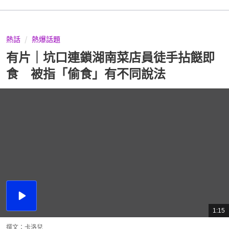
熱話
熱爆話題
有片｜坑口連鎖湖南菜店員徒手拈餸即
食 被指「偷食」有不同說法
播
放
1:15
總
影
共
片
時
撰文：
卡洛兒