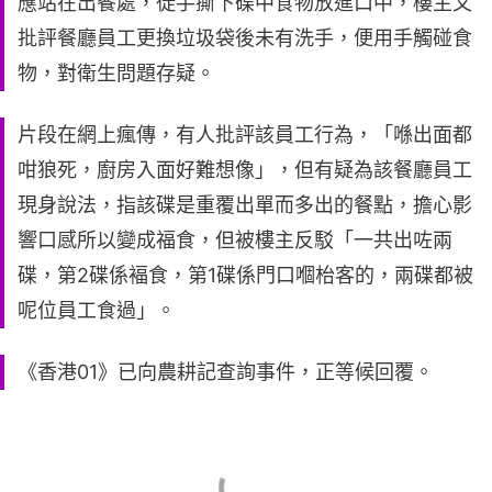
應站在出餐處，徒手撕下碟中食物放進口中，樓主又
批評餐廳員工更換垃圾袋後未有洗手，便用手觸碰食
物，對衛生問題存疑。
片段在網上瘋傳，有人批評該員工行為，「喺出面都
咁狼死，廚房入面好難想像」，但有疑為該餐廳員工
現身說法，指該碟是重覆出單而多出的餐點，擔心影
響口感所以變成福食，但被樓主反駁「一共出咗兩
碟，第2碟係褔食，第1碟係門口嗰枱客的，兩碟都被
呢位員工食過」。
《香港01》已向農耕記查詢事件，正等候回覆。