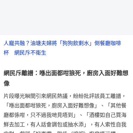
人寵共融？油塘夫婦將「狗狗飲剩水」倒餐廳咖啡
杯 網民斥不衛生
網民斥離譜：喺出面都咁狼死，廚房入面好難想
像
片段曝光瞬間引來網民熱議，紛紛批評該員工離譜，
「喺出面都咁狼死，廚房入面好難想像」、「其他餐
廳都係咁，只不過我哋見唔到」、「酒樓如自己買海
鮮去加工，有人話會調包或抽水添」，有人索性自我