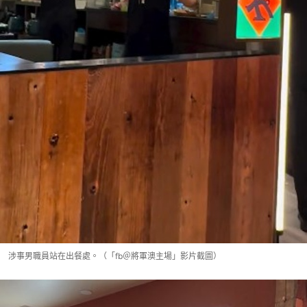
涉事男職員站在出餐處。（「fb＠將軍澳主場」影片截圖）