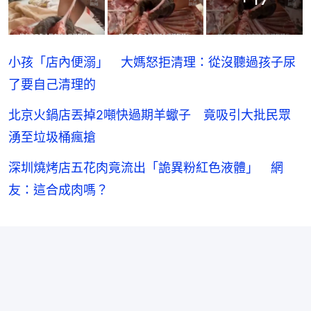
小孩「店內便溺」 大媽怒拒清理：從沒聽過孩子尿
了要自己清理的
北京火鍋店丟掉2噸快過期羊蠍子 竟吸引大批民眾
湧至垃圾桶瘋搶
深圳燒烤店五花肉竟流出「詭異粉紅色液體」 網
友：這合成肉嗎？