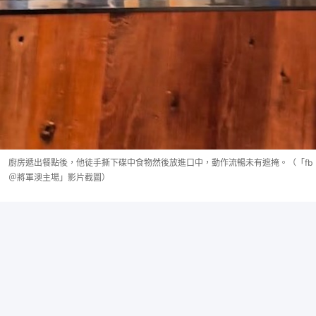
廚房遞出餐點後，他徒手撕下碟中食物然後放進口中，動作流暢未有遮掩。（「fb
＠將軍澳主場」影片截圖）