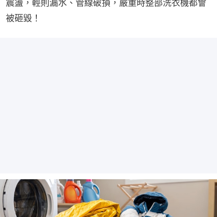
震盪，輕則漏水、管線破損，嚴重時整部洗衣機都會
被砸毀！