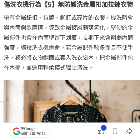
傷洗衣機行為【5】無防護洗金屬扣加拉鍊衣物
帶有金屬鈕扣、拉鏈、鉚釘或亮片的衣服，機洗時會
與內筒劇烈摩擦，導致金屬鍍層剝落氧化，堅硬的金
屬部件也會在內筒壁留下划痕，長期下來會削弱內筒
強度，縮短洗衣機壽命。若金屬配件較多而且不便手
洗，務必將衣物翻面或套入洗衣袋內，把金屬部件包
在內部，並選用輕柔模式獨立清洗。
1
在Google
追蹤《香港01》