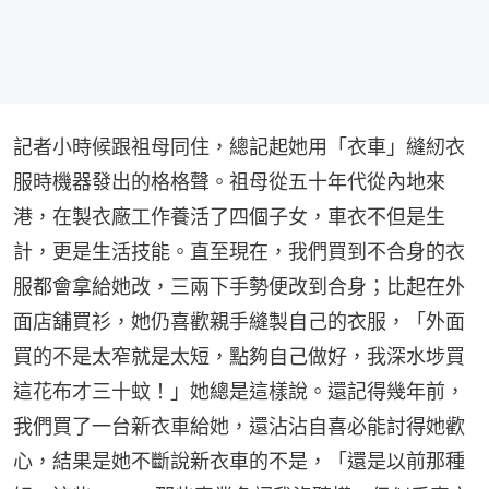
記者小時候跟祖母同住，總記起她用「衣車」縫紉衣
服時機器發出的格格聲。祖母從五十年代從內地來
港，在製衣廠工作養活了四個子女，車衣不但是生
計，更是生活技能。直至現在，我們買到不合身的衣
服都會拿給她改，三兩下手勢便改到合身；比起在外
面店舖買衫，她仍喜歡親手縫製自己的衣服，「外面
買的不是太窄就是太短，點夠自己做好，我深水埗買
這花布才三十蚊！」她總是這樣說。還記得幾年前，
我們買了一台新衣車給她，還沾沾自喜必能討得她歡
心，結果是她不斷說新衣車的不是，「還是以前那種