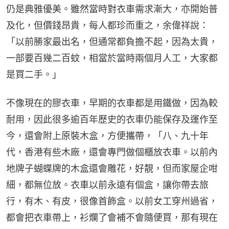
仍是典雅優美。雖然當時對衣車需求漸大，亦開始普
及化，但價錢昂貴，每人都珍而重之，余偉祥說：
「以前勝家最出名，但通常都負擔不起，因為太貴，
一部要百幾二百蚊，相當於當時兩個月人工，大家都
是買二手。」
不像現在的膠衣車，早期的衣車都是用鐵做，因為較
耐用，因此很多逾百年歷史的衣車仍能保存及運作至
今，還會附上原裝木盒，方便攜帶，「八、九十年
代，香港有些木廠，還會專門做個櫃放衣車。以前內
地牌子蝴蝶牌的木盒還會雕花，好靚，但而家屋企咁
細，都無位放。衣車以前永遠有個盒，讓你帶去旅
行，有木、有皮，很像首飾盒。以前女工穿州過省，
都會把衣車帶上，衫爛了會補不會隨便買，那有現在