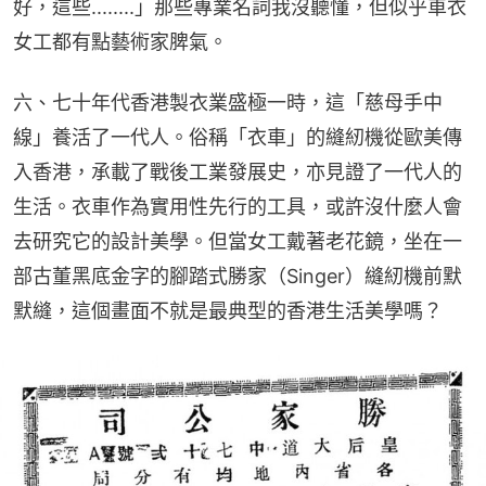
好，這些........」那些專業名詞我沒聽懂，但似乎車衣
女工都有點藝術家脾氣。
六、七十年代香港製衣業盛極一時，這「慈母手中
線」養活了一代人。俗稱「衣車」的縫紉機從歐美傳
入香港，承載了戰後工業發展史，亦見證了一代人的
生活。衣車作為實用性先行的工具，或許沒什麼人會
去研究它的設計美學。但當女工戴著老花鏡，坐在一
部古董黑底金字的腳踏式勝家（Singer）縫紉機前默
默縫，這個畫面不就是最典型的香港生活美學嗎？