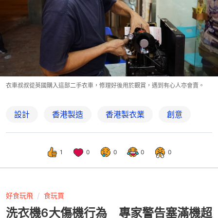
衣車叔叔從英國購入這部二手衣車，修理好後用於觀賞，遇到有心人亦會賣。
設計
香港製造
香港製衣業
創意
1
0
0
0
0
好食玩飛
食玩買
洗衣機6大傷機行為 專家警告塞滿機超