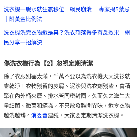
洗衣機一脫水就狂震移位 網民崩潰 專家揭5禁忌
｜附黃金比例法
洗衣機洗完衣物還是臭？洗衣劑落得多有反效果 網
民分享一招解決
傷洗衣機行為【2】忽視定期清潔
除了衣服別塞太滿，千萬不要以為洗衣機天天洗衫就
會乾淨！衣物殘留的皮屑、泥沙與洗衣劑殘渣，會積
聚在內外桶夾層、排水管同密封圈，久而久之滋生大
量細菌、黴菌和蟎蟲，不只散發難聞異味，還令衣物
越洗越髒。
消委會
建議，大家要定期清潔洗衣機。