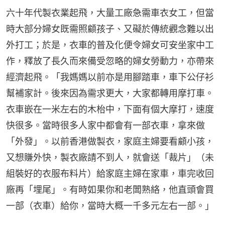
六十年代製衣業起飛，大量工廠急需車衣女工，但當
時大部分婦女既需照顧孩子、又礙於傳統觀念難以出
外打工；於是，衣車的普及化便令婦女可安坐家中工
作，釋放了長久而來備受忽略的婦女勞動力，亦帶來
經濟起飛。「我媽媽以前亦是用腳踏車，車下公仔衫
幫補家計。後來因為需求更大，大家都轉用摩打車。
衣車嵌在一米左右的木枱中，下面有個大摩打，速度
快很多。當時很多人家中都會有一部衣車，拿來做
「外發」。以前香港做製衣，家庭主婦要看顧小孩，
又想賺外快，製衣廠請不到人，就會送「裁片」（未
組裝好的衣服布料片）給家庭主婦在家車，車完收回
廠再「埋尾」。有時如果你和老闆熟絡，他直頭會買
一部（衣車）給你，當時大概一千多元左右一部。」