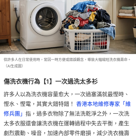
但許多人在日常使用時，常因一時方便或錯誤觀念，導致大幅縮短洗衣機壽命。
（AI生成圖）
傷洗衣機行為【1】一次過洗太多衫
許多人以為洗衣機容量愈大，一次過塞滿就最慳時、
慳水、慳電，其實大錯特錯！ 
香港本地維修專家「維
修兵團」
指，過多衣物除了無法洗乾淨之外，一次洗
太多衣服還會讓洗衣機在運轉過程中失去平衡，產生
劇烈震動、噪音，加速內部零件磨損，減少洗衣機壽