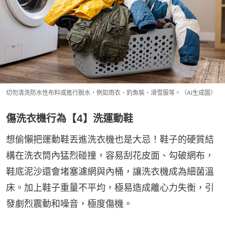
切勿清洗防水性布料或進行脫水，例如雨衣、釣魚裝、滑雪服等。（AI生成圖）
傷洗衣機行為【4】洗運動鞋
想偷懶把運動鞋丟進洗衣機也是大忌！鞋子的硬質結
構在洗衣筒內猛烈碰撞，容易刮花皮面、勾破網布，
鞋底泥沙還會堵塞濾網與內桶，讓洗衣機成為細菌溫
床。加上鞋子重量不平均，極易造成離心力失衡，引
發劇烈震動和噪音，極度傷機。