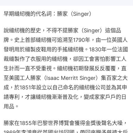
早期縫紉機的代名詞：勝家（Singer）
說縫紉機的歷史，不得不提勝家（Singer）這個品
牌。史上首部縫紉機可追溯至1790年，由一位英國人
發明用於縫製皮鞋用的手搖縫紉機。1830年一位法國
裁縫製作了衣服用的縫紉機，卻因工會害怕影響工人
生計而一直不受重視。縫紉機初期發展反反覆覆，直
至美國工人勝家（Isaac Merritt Singer）集百家之大
成，於1851年設立以自己命名的縫紉機公司並為其申
請專利，才讓縫紉機漸漸普及化，變成家家戶戶的日
用品。
勝家在1855年巴黎世界博覽會獲得金獎後聲名大噪，
1869年李鴻章從英國出訪回國，帶回來贈予慈禧太后