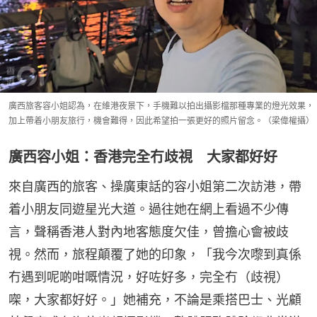
廣西旅客容小姐認為，在維港夜景下，手機難以拍出攝影檔那種專業的燈光效果，
加上帶着小朋友旅行，機會難得，因此希望拍一張更好的照片留念。（梁偉權攝）
廣西容小姐：香港完全冇歧視 大家都好好
來自廣西的旅客、操廣東話的容小姐第二次訪港，帶
着小朋友同遊星光大道。過往她在網上看過不少傳
言，聲稱香港人對內地客態度欠佳，曾擔心會被歧
視。然而，旅程顛覆了她的印象，「我今次嚟到真係
冇遇到呢啲咁嘅情況，好咗好多，完全冇（歧視）
㗎，大家都好好。」她補充，不論是乘搭巴士、光顧