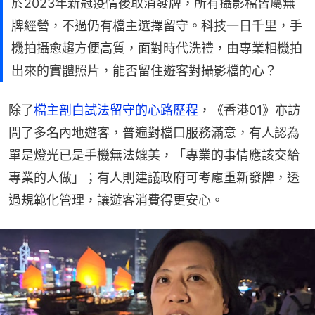
於2023年新冠疫情後取消發牌，所有攝影檔皆屬無
牌經營，不過仍有檔主選擇留守。科技一日千里，手
機拍攝愈趨方便高質，面對時代洗禮，由專業相機拍
出來的實體照片，能否留住遊客對攝影檔的心？
除了
檔主剖白試法留守的心路歷程
，《香港01》亦訪
問了多名內地遊客，普遍對檔口服務滿意，有人認為
單是燈光已是手機無法媲美，「專業的事情應該交給
專業的人做」；有人則建議政府可考慮重新發牌，透
過規範化管理，讓遊客消費得更安心。