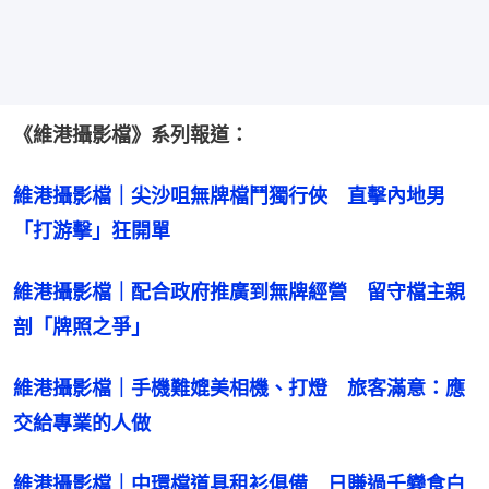
《維港攝影檔》系列報道：
維港攝影檔｜尖沙咀無牌檔鬥獨行俠　直擊內地男
「打游擊」狂開單
維港攝影檔｜配合政府推廣到無牌經營　留守檔主親
剖「牌照之爭」
維港攝影檔｜手機難媲美相機、打燈　旅客滿意：應
交給專業的人做
維港攝影檔｜中環檔道具租衫俱備　日賺過千變食白