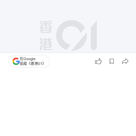
在Google
追蹤《香港01》
撰文：
梁偉權 馮文傑 羅日昇 戴慧豐 翁鈺輝 蔡正邦 林振華 劉定安 梁曉晴
出版：
2026-08-03 07:00
更新：
2026-08-03 07:00