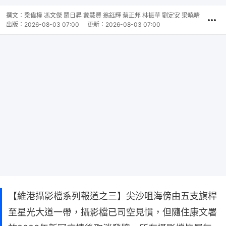
撰文：
梁偉權 馮文傑 羅日昇 戴慧豐 翁鈺輝 蔡正邦 林振華 劉定安 梁曉晴
出版：
2026-08-03 07:00
更新：
2026-08-03 07:00
【維港攝影檔系列報道之三】尖沙咀海傍由五支旗桿
至星光大道一帶，攝影檔已司空見慣，但隨住康文署