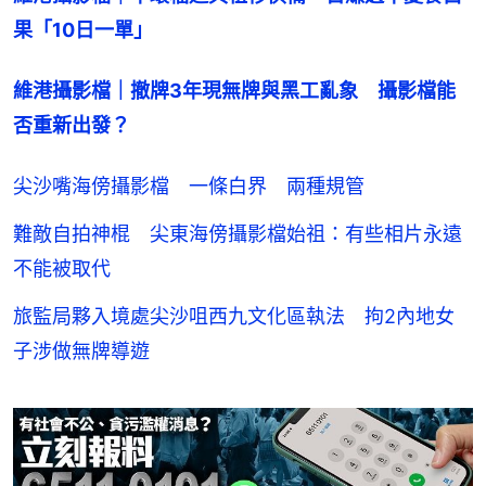
果「10日一單」
維港攝影檔｜撤牌3年現無牌與黑工亂象　攝影檔能
否重新出發？
尖沙嘴海傍攝影檔 一條白界 兩種規管
難敵自拍神棍 尖東海傍攝影檔始祖：有些相片永遠
不能被取代
旅監局夥入境處尖沙咀西九文化區執法 拘2內地女
子涉做無牌導遊