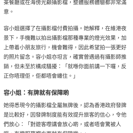
茶餐廳或在海傍光顧攝影檔，整體服務體驗都非常滿
意。
容小姐選擇了在攝影檔付費拍攝。她解釋，在維港夜
景下，手機難以拍出攝影檔那種專業的燈光效果，加
上帶着小朋友旅行，機會難得，因此希望拍一張更好
的照片留念。容小姐亦坦言，確實曾遇過有攝影師推
銷，但未至於構成騷擾：「就喺你面前講一下囉，反
正你唔理佢，佢都唔會纏住。」
容小姐：有牌就有保障啲
她得悉現今的攝影檔全屬無牌後，認為香港政府發牌
是比較好，因發牌制度能有效提升旅客的信心，令他
們放心：「對遊客嚟講會放心啲，或者唔會驚被人