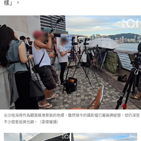
樣」。
尖沙咀海傍作為觀賞維港景致的地標，雖然現今的攝影檔已屬無牌經營，但仍深受
不少遊客追捧光顧。（梁偉權攝）