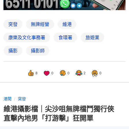
突發
無牌經營
維港
康樂及文化事務署
食環署
旅遊業
攝影
攝影師
8
0
0
2
0
港聞
突發
維港攝影檔｜尖沙咀無牌檔鬥獨行俠
直擊內地男「打游擊」狂開單