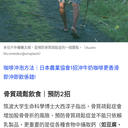
多在戶外曬曬太陽，是預防骨質疏鬆症的一個要點。（Austin
Nicomedez@unsplash）
咖啡沖泡方法｜日本農業協會1招沖牛奶咖啡更香滑　
即沖即飲係錯!
骨質疏鬆飲食｜預防2招
筑波大学生命科學博士大西淳子指出，骨質疏鬆症會
增加股骨骨折的風險，預防骨質疏鬆症並不能只依賴
乳製品，更重要的是從各種食物中攝取鈣（
如豆腐、