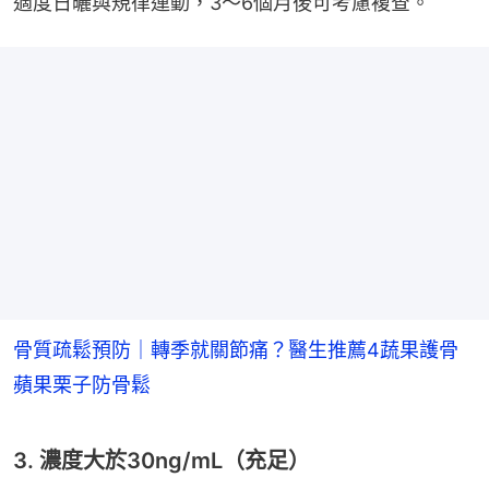
適度日曬與規律運動，3～6個月後可考慮複查。
骨質疏鬆預防｜轉季就關節痛？醫生推薦4蔬果護骨
蘋果栗子防骨鬆
3. 濃度大於30ng/mL（充足）