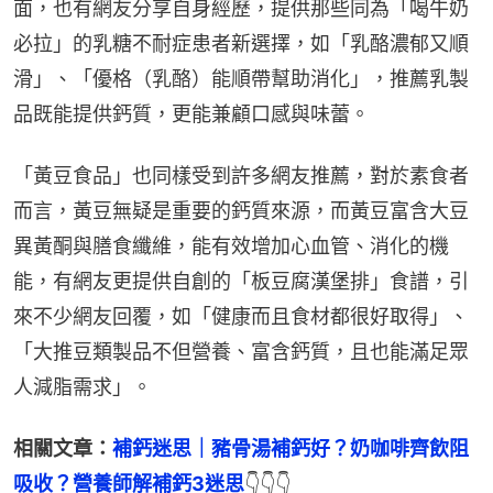
面，也有網友分享自身經歷，提供那些同為「喝牛奶
必拉」的乳糖不耐症患者新選擇，如「乳酪濃郁又順
滑」、「優格（乳酪）能順帶幫助消化」，推薦乳製
品既能提供鈣質，更能兼顧口感與味蕾。
「黃豆食品」也同樣受到許多網友推薦，對於素食者
而言，黃豆無疑是重要的鈣質來源，而黃豆富含大豆
異黃酮與膳食纖維，能有效增加心血管、消化的機
能，有網友更提供自創的「板豆腐漢堡排」食譜，引
來不少網友回覆，如「健康而且食材都很好取得」、
「大推豆類製品不但營養、富含鈣質，且也能滿足眾
人減脂需求」。
相關文章：
補鈣迷思｜豬骨湯補鈣好？奶咖啡齊飲阻
吸收？營養師解補鈣3迷思
👇👇👇