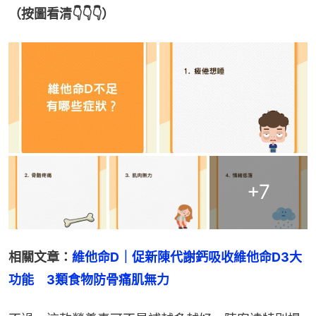
（按圖看清👇👇👇）
+
7
相關文章：
維他命D｜促新陳代謝鈣吸收維他命D3大
功能　3類食物防骨痛肌無力