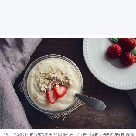
1盒（150毫升）的原味乳酪便含263毫克鈣，而同等分量的全脂牛奶則只有169毫