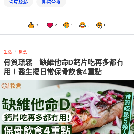
骨質疏鬆
食物營養
35
2
1
3
0
生活
教煮
骨質疏鬆｜缺維他命D鈣片吃再多都冇
用！醫生揭日常保骨飲食4重點