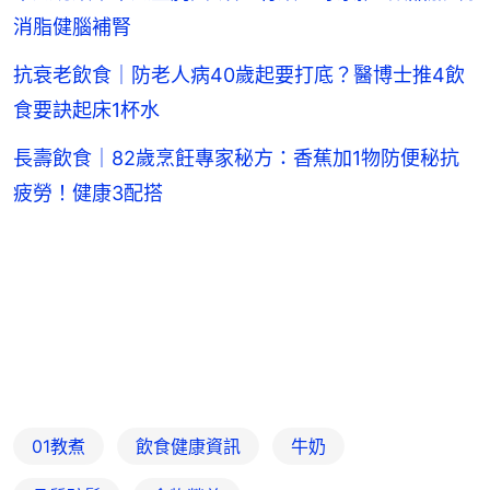
消脂健腦補腎
抗衰老飲食｜防老人病40歲起要打底？醫博士推4飲
食要訣起床1杯水
長壽飲食｜82歲烹飪專家秘方：香蕉加1物防便秘抗
疲勞！健康3配搭
01教煮
飲食健康資訊
牛奶