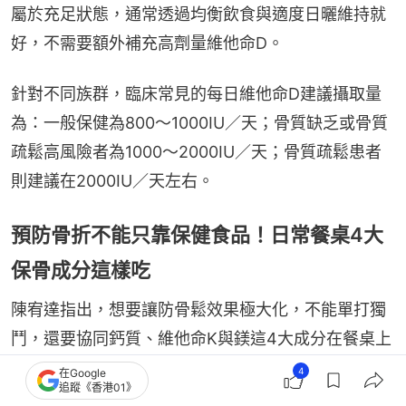
屬於充足狀態，通常透過均衡飲食與適度日曬維持就
好，不需要額外補充高劑量維他命D。
針對不同族群，臨床常見的每日維他命D建議攝取量
為：一般保健為800～1000IU／天；骨質缺乏或骨質
疏鬆高風險者為1000～2000IU／天；骨質疏鬆患者
則建議在2000IU／天左右。
預防骨折不能只靠保健食品！日常餐桌4大
保骨成分這樣吃
陳宥達指出，想要讓防骨鬆效果極大化，不能單打獨
鬥，還要協同鈣質、維他命K與鎂這4大成分在餐桌上
互相幫忙。
4
在Google
追蹤《香港01》