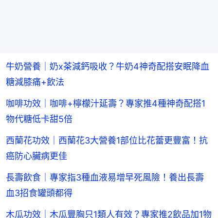
牛奶營養｜奶x茶減鈣吸收？牛奶4神奇配搭安眠降血
糖減膝痛+飲法
咖啡功效｜咖啡+檸檬汁延壽？專家推4種神奇配搭1
物代糖低卡甜5倍
西蘭花功效｜西蘭花3大營養1部位比花蕾更豐富！抗
癌防心臟病更佳
長壽飲食｜專家指3種血液易增早死風險！養出長壽
血3招食罐頭都得
木瓜功效｜木瓜豐胸只1類人有效？專家推2飲品加1物