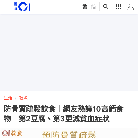
繁
|
简
生活
教煮
防骨質疏鬆飲食｜網友熱議10高鈣食
物 第2豆腐、第3更減貧血症狀