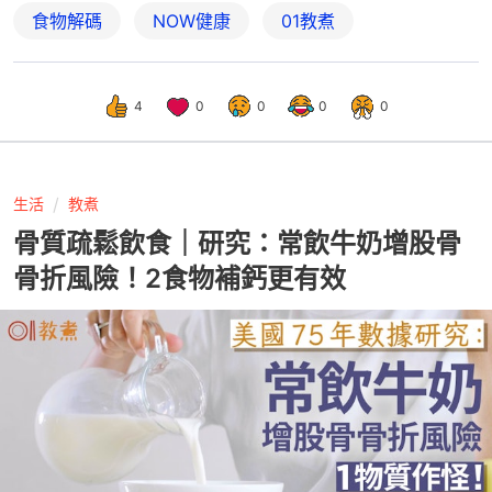
食物解碼
NOW健康
01教煮
4
0
0
0
0
生活
教煮
骨質疏鬆飲食｜研究：常飲牛奶增股骨
骨折風險！2食物補鈣更有效