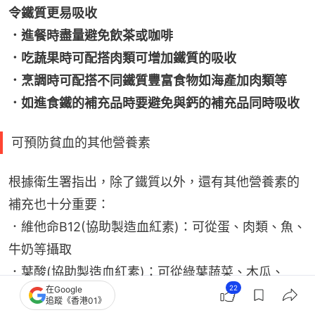
令鐵質更易吸收
．進餐時盡量避免飲茶或咖啡
．吃蔬果時可配搭肉類可增加鐵質的吸收
．烹調時可配搭不同鐵質豐富食物如海產加肉類等
．如進食鐵的補充品時要避免與鈣的補充品同時吸收
可預防貧血的其他營養素
根據衛生署指出，除了鐵質以外，還有其他營養素的
補充也十分重要：
．維他命B12(協助製造血紅素)：可從蛋、肉類、魚、
牛奶等攝取
．葉酸(協助製造血紅素)：可從綠葉蔬菜、木瓜、
22
在Google
橙、豆類等攝取
追蹤《香港01》