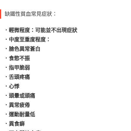
缺鐵性貧血常見症狀：
．輕微程度：可能並不出現症狀
．中度至重度程度：
．臉色異常蒼白
．食慾不振
．指甲脆弱
．舌頭疼痛
．心悸
．頭暈或頭痛
．異常疲倦
．運動耐量低
．異食癖