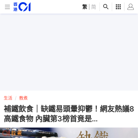
繁
|
简
生活
教煮
補鐵飲食｜缺鐵易頭暈抑鬱！網友熱議8
高鐵食物 內臟第3榜首竟是…