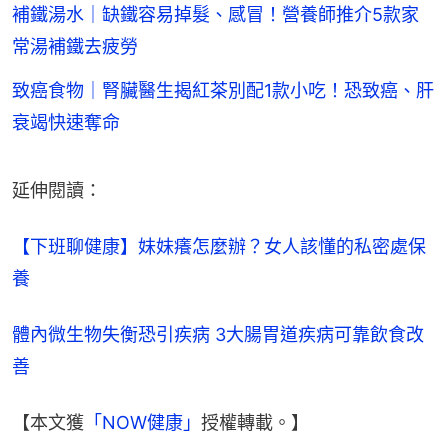
補鐵湯水｜缺鐵容易掉髮、感冒！營養師推介5款家
常湯補鐵去疲勞
致癌食物｜腎臟醫生揭紅茶別配1款小吃！恐致癌、肝
衰竭快速奪命
延伸閱讀：
【下班聊健康】妹妹癢怎麼辦？女人該懂的私密處保
養
體內微生物失衡恐引疾病 3大腸胃道疾病可靠飲食改
善
【本文獲
「NOW健康」
授權轉載。】