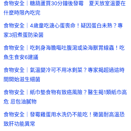
食物安全｜糖葫蘆買30分鐘後發霉 夏天放室溫要在
什麼時限內吃完
食物安全｜4歲童吃溏心蛋喪命！疑因蛋白未熟？專
家3招煮蛋防染菌
食物安全｜吃刺身海膽嘔吐腹瀉或染海獸胃線蟲！吃
魚生食安6建議
食物安全｜氣溫變冷可不用冰剩菜？專家揭超過這時
間開始滋生細菌
食物安全｜紙巾墊食物有致癌風險？醫生揭1類紙巾高
危 忌包油膩物
食物安全｜發霉雞蛋用水洗仍不能吃！黴菌耐高溫恐
致肝功能異常