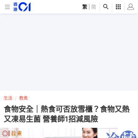
繁
|
简
生活
教煮
食物安全｜熱食可否放雪櫃？食物又熱
又凍易生菌 營養師1招減風險