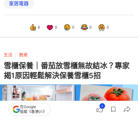
家居電器
6
0
0
0
0
生活
教煮
雪櫃保養｜番茄放雪櫃無故結冰？專家
揭1原因輕鬆解決保養雪櫃5招
5
在Google
追蹤《香港01》