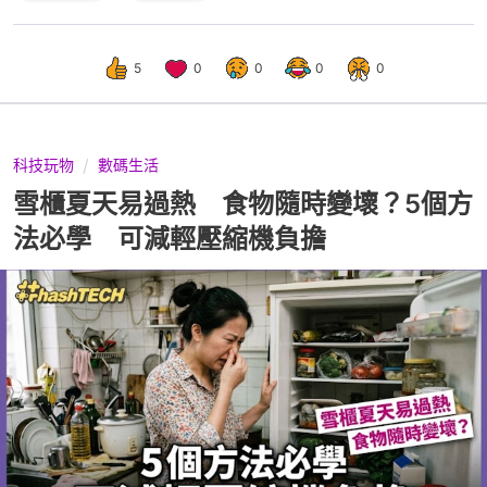
5
0
0
0
0
科技玩物
數碼生活
雪櫃夏天易過熱 食物隨時變壞？5個方
法必學 可減輕壓縮機負擔