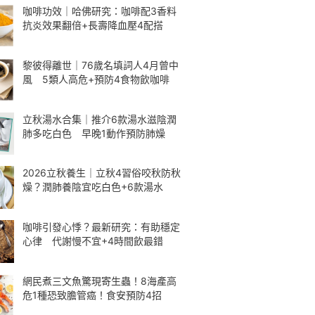
咖啡功效｜哈佛研究：咖啡配3香料
抗炎效果翻倍+長壽降血壓4配搭
黎彼得離世｜76歲名填詞人4月曾中
風 5類人高危+預防4食物飲咖啡
立秋湯水合集｜推介6款湯水滋陰潤
肺多吃白色 早晚1動作預防肺燥
2026立秋養生｜立秋4習俗咬秋防秋
燥？潤肺養陰宜吃白色+6款湯水
咖啡引發心悸？最新研究：有助穩定
心律 代謝慢不宜+4時間飲最錯
網民煮三文魚驚現寄生蟲！8海產高
危1種恐致膽管癌！食安預防4招