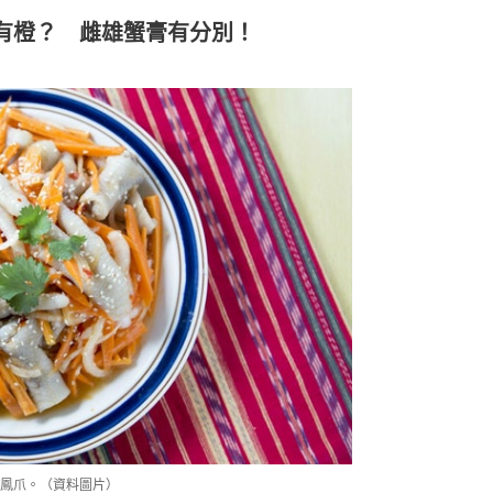
有橙？ 雌雄蟹膏有分別！
鳳爪。（資料圖片）