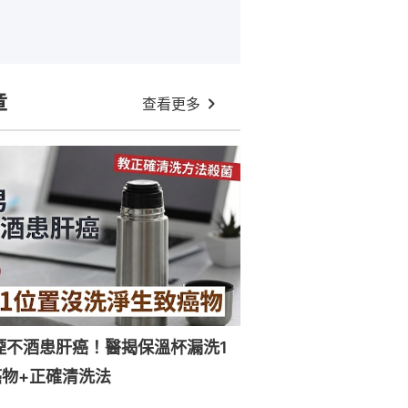
章
查看更多
煙不酒患肝癌！醫揭保溫杯漏洗1
物+正確清洗法