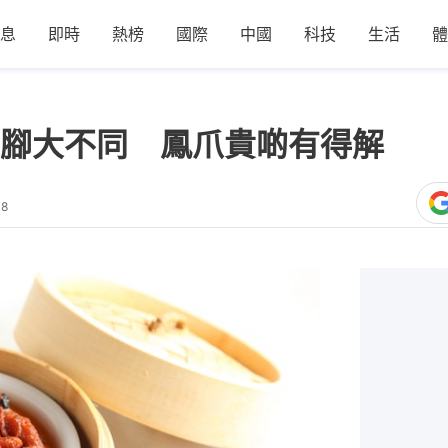
息
即時
熱榜
國際
中國
科技
生活
體
雞腳大不同 鳳爪貴啲有得解
38