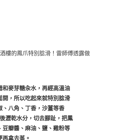
酒樓的鳳爪特別腍滑！雷師傅透露做
醋和麥芽糖汆水，再經高溫油
鬆開，所以吃起來就特別腍滑
椒、八角、丁香，沙薑等香
熟後瀝乾水分，切去腳趾，把鳳
、豆瓣醬、麻油、鹽、雞粉等
便再拿去蒸。