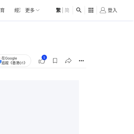
育
經濟
更多
01深圳
繁
觀點
|
简
健康
好食玩飛
登入
女
5
在Google
追蹤《香港01》