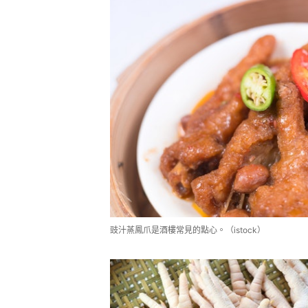
豉汁蒸鳳爪是酒樓常見的點心。（istock）