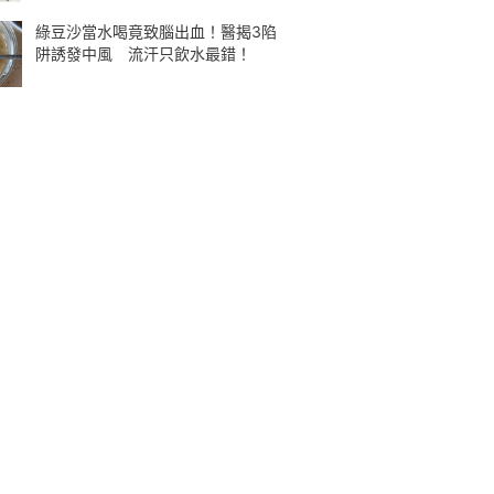
綠豆沙當水喝竟致腦出血！醫揭3陷
阱誘發中風 流汗只飲水最錯！