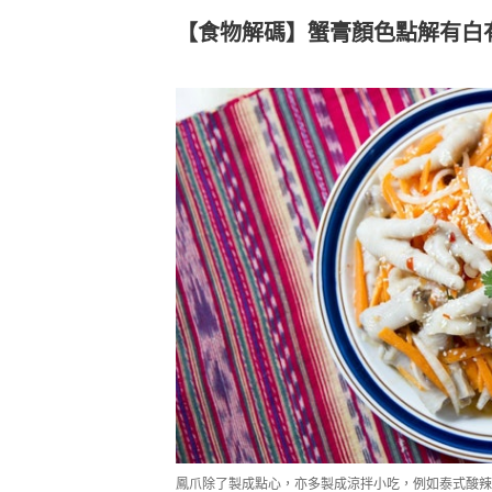
【食物解碼】蟹膏顏色點解有白
鳳爪除了製成點心，亦多製成涼拌小吃，例如泰式酸辣