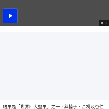
播
放
0:41
總
影
共
片
時
間
腰果是「世界四大堅果」之一，與榛子、合桃及杏仁