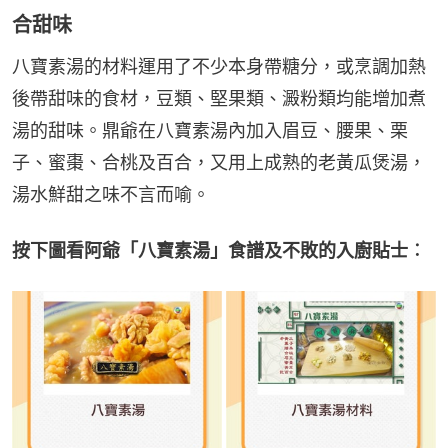
合甜味
八寶素湯的材料運用了不少本身帶糖分，或烹調加熱
後帶甜味的食材，豆類、堅果類、澱粉類均能增加煮
湯的甜味。鼎爺在八寶素湯內加入眉豆、腰果、栗
子、蜜棗、合桃及百合，又用上成熟的老黃瓜煲湯，
湯水鮮甜之味不言而喻。
按下圖看阿爺「八寶素湯」食譜及不敗的入廚貼士︰