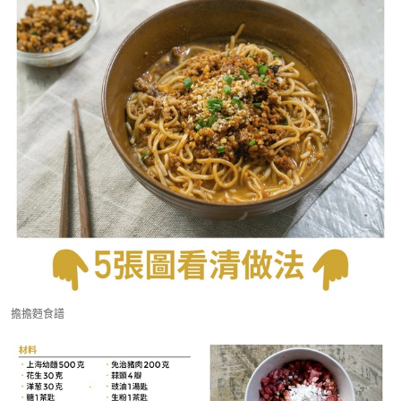
擔擔麪食譜