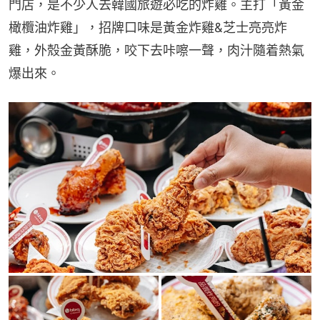
門店，是不少人去韓國旅遊必吃的炸雞。主打「黃金
橄欖油炸雞」，招牌口味是黃金炸雞&芝士亮亮炸
雞，外殼金黃酥脆，咬下去咔嚓一聲，肉汁隨着熱氣
爆出來。