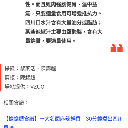
性。而且雞肉強腰健胃、温中益
氣，只要適量食用可增強抵抗力。
四川口水汁含有大量油分或脂肪；
某些辣椒汁主要由鹽醃製，含有大
量鈉質，要適量使用。
攝錄：黎家浩、陳錦超
剪接：陳錦超
場地提供：VZUG
相關食譜：
【擔擔麪食譜】十大名面麻辣鮮香　30分鐘煮出四川
風味