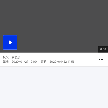
播
放
0:58
總
影
共
片
時
撰文：
余曉彤
間
出版：
2020-01-27 12:00
更新：
2020-04-22 11:56