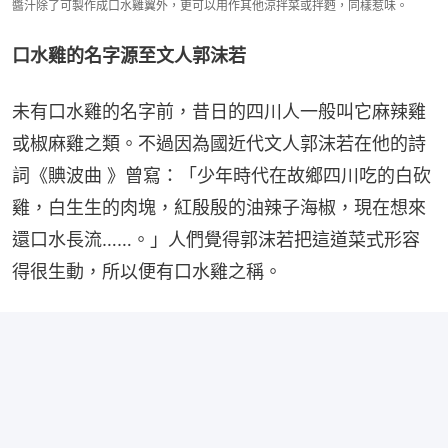
醬汁除了可製作成口水雞翼外，更可以用作其他涼拌菜或拌麪，同樣惹味。
口水雞的名字源至文人郭沫若
未有口水雞的名字前，昔日的四川人一般叫它麻辣雞
或椒麻雞之類。不過因為國近代文人郭沫若在他的詩
詞《賟波曲 》曾寫：「少年時代在故鄉四川吃的白砍
雞，白生生的肉塊，紅殷殷的油辣子海椒，現在想來
還口水長流……。」人們覺得郭沫若把這道菜式形容
得很生動，所以便有口水雞之稱。