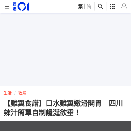
繁
|
简
生活
教煮
【雞翼食譜】口水雞翼嫩滑開胃 四川
辣汁簡單自制饞涎欲垂！