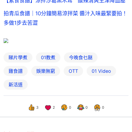
【素食食譜】涼拌沙葛黑木耳 酸辣清爽生津降血壓
拍青瓜食譜｜10分鐘簡易涼拌菜 醬汁入味最緊要拍！
多做1步去苦澀
睇片學煮
01教煮
今晚食乜餸
雞食譜
娛樂無窮
OTT
01 Video
新活道
3
2
0
0
0