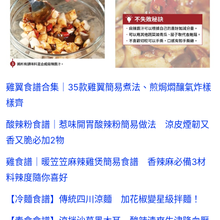
雞翼食譜合集｜35款雞翼簡易煮法、煎焗燜釀氣炸樣
樣齊
酸辣粉食譜｜惹味開胃酸辣粉簡易做法 涼皮煙韌又
香又脆必加2物
雞食譜｜暖笠笠麻辣雞煲簡易食譜 香辣麻必備3材
料辣度隨你喜好
【冷麵食譜】傳統四川涼麵 加花椒變星級拌麵！