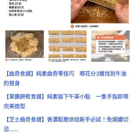
【曲奇食譜】純素曲奇零技巧 唧花分3層找到牛油
的替身
【果醬餅乾食譜】純素版下午茶小點 一隻手指即現
完美造型
【芝士曲奇食譜】香濃鬆脆烘焙新手必試！免焗燶切
忌......