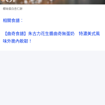
椰絲蛋白杏仁餅
相關食譜︰
【曲奇食譜】朱古力花生醬曲奇無蛋奶　特濃美式風
味外脆內軟韌！