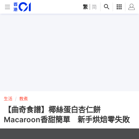
繁
|
简
生活
教煮
【曲奇食譜】椰絲蛋白杏仁餅
Macaroon香甜簡單 新手烘焙零失敗