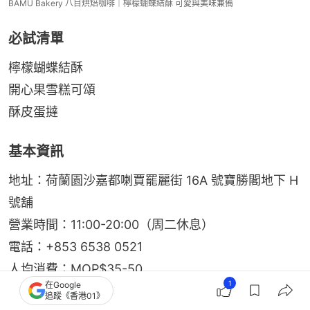
BAMU Bakery 八目烘焙咖啡｜檸檬蝴蝶結酥 可愛與美味兼備
必試清單
檸檬蝴蝶結酥
開心果雪糕可頌
酥皮蛋撻
基本資訊
地址：荷蘭園沙嘉都喇賈罷麗街 16A 號寶勝閣地下 H 
號舖
營業時間：11:00-20:00（周二休息）
電話：+853 6538 0521
人均消費：MOP$35-50
1
在Google
追蹤《香港01》
4. Cookie Duckie｜年輪可頌 Gelato 預訂