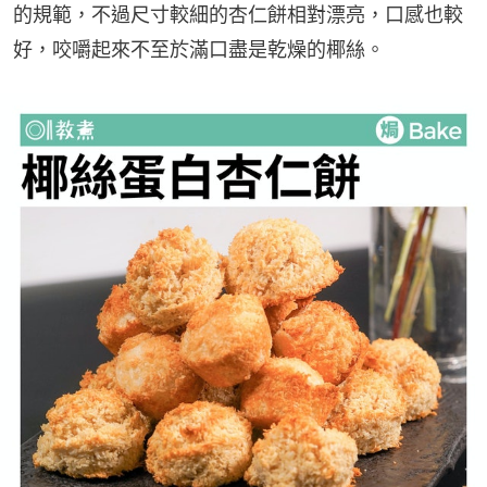
的規範，不過尺寸較細的杏仁餅相對漂亮，口感也較
好，咬嚼起來不至於滿口盡是乾燥的椰絲。