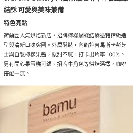
結酥 可愛與美味兼備
特色亮點
荷蘭園人氣烘焙新店，招牌檸檬蝴蝶結酥憑藉精緻造
型與清新口味突圍。外層酥鬆，內餡飽含馬斯卡彭芝
士與自製檸檬果醬，酸甜不膩，打卡出片率 100%。
另有開心果雪糕可頌、招牌牛角包等烘焙選擇，咖啡
搭配一流。