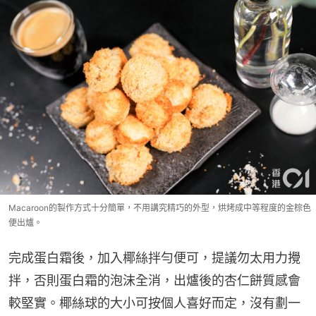
Macaroon的製作方式十分簡單，不用講究精巧的外型，烘烤成中等程度的金棕色
便出爐。
完成蛋白霜後，加入椰絲拌勻便可，提議勿太用力攪
拌，否則蛋白霜的泡沫全消，出爐後的杏仁餅質感會
較堅實。椰絲球的大小可按個人喜好而定，沒有劃一