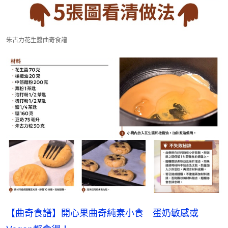
朱古力花生醬曲奇食譜
【曲奇食譜】開心果曲奇純素小食　蛋奶敏感或