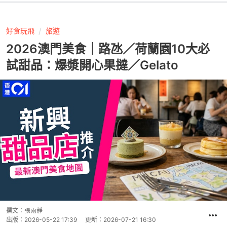
好食玩飛
旅遊
2026澳門美食｜路氹／荷蘭園10大必
試甜品：爆漿開心果撻／Gelato
撰文：
張雨靜
出版：
2026-05-22 17:39
更新：
2026-07-21 16:30