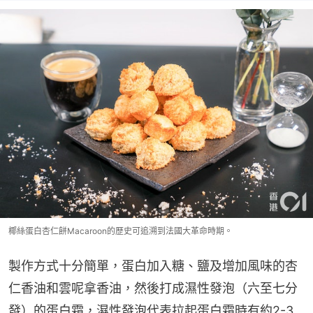
椰絲蛋白杏仁餅Macaroon的歷史可追溯到法國大革命時期。
製作方式十分簡單，蛋白加入糖、鹽及增加風味的杏
仁香油和雲呢拿香油，然後打成濕性發泡（六至七分
發）的蛋白霜，濕性發泡代表拉起蛋白霜時有約2-3