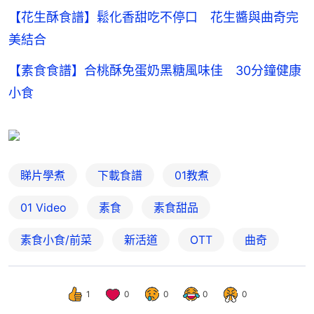
【花生酥食譜】鬆化香甜吃不停口 花生醬與曲奇完
美結合
【素食食譜】合桃酥免蛋奶黑糖風味佳 30分鐘健康
小食
睇片學煮
下載食譜
01教煮
01 Video
素食
素食甜品
素食小食/前菜
新活道
OTT
曲奇
1
0
0
0
0