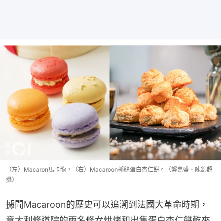
（左）Macaron馬卡龍，（右）Macaroon椰絲蛋白杏仁餅。（龔嘉盛、陳錦超
攝）
據聞Macaroon的歷史可以追溯到法國大革命時期，
意大利修道院的兩名修女烘烤和出售蛋白杏仁餅乾來