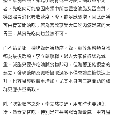
整。舉例來說，如為小鳥胃或平時蔬菜攝取量不足
者，先吃肉可能會因肉類中所含豐富油脂及蛋白質，
導致腸胃消化吸收速度下降，飽足感驟增，因此建議
可由青菜開始吃；若為喜歡享受大口吃肉滿足感的大
胃王，其實先吃肉也並無不可。
而不論是哪一種吃飯建議順序，飯、麵等澱粉類食物
都為最後選項，李立慈解釋，過去大家普遍認為減
重、減脂只要少吃油膩食物即可，但隨著正確觀念的
建立，發現醣類及澱粉攝取過多不僅會讓血糖快速上
升，也容易導致體重增加，尤其本身有三高問題的族
群更應少量攝取。
除了吃飯順序之外，李立慈提醒，用餐時也要避免
冷、熱食交替吃，特別是年長者腸胃較敏感，更容易