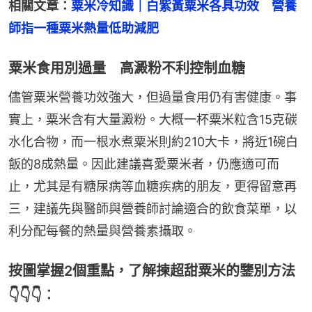
相關文章：
粟米冷知識｜白紫黃粟米各具功效　營養
師指一種粟米熱量低助減肥
粟米食用別過量 高澱粉不利控制血糖
儘管粟米營養功效強大，但過量食用仍有害健康。事
實上，粟米含有大量澱粉。大概一杯粟米粒含15克碳
水化合物，而一根水煮粟米則約210大卡，將近1碗白
飯的8成熱量。因此建議喜愛粟米者，仍應適可而
止，尤其是有糖尿病等血糖疾病的朋友，更得留意再
三，建議先與醫師與營養師討論適合的飲食菜單，以
利分配每餐的熱量與營養素攝取。
按圖掌握2個重點，了解揀超甜粟米的鑒別方法
👇👇👇︰