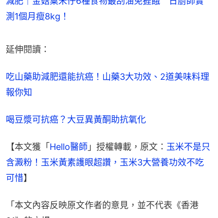
減肥｜金菇粟米仔6種食物最刮油免捱餓 日廚師實
測1個月瘦8kg！
延伸閱讀：
吃山藥助減肥還能抗癌！山藥3大功效、2道美味料理
報你知
喝豆漿可抗癌？大豆異黃酮助抗氧化
【本文獲「
Hello醫師
」授權轉載，原文：
玉米不是只
含澱粉！玉米黃素護眼超讚，玉米3大營養功效不吃
可惜
】
「本文內容反映原文作者的意見，並不代表《香港