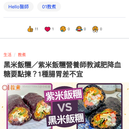
Hello醫師
01教煮
11
1
0
0
0
生活
教煮
黑米飯糰／紫米飯糰營養師教減肥降血
糖要點揀？1種腸胃差不宜