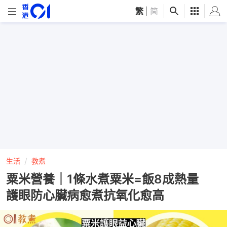
繁
|
简
生活
教煮
粟米營養｜1條水煮粟米=飯8成熱量
護眼防心臟病愈煮抗氧化愈高