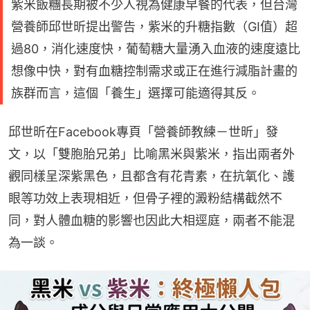
紫米飯糰長期被不少人視為健康早餐的代表，但台灣
營養師邱世昕提出警告，紫米的升糖指數（GI值）超
過80，消化速度快，葡萄糖大量湧入血液的速度遠比
想像中快，對有血糖控制需求或正在進行減脂計畫的
族群而言，這個「養生」選擇可能適得其反。
邱世昕在Facebook專頁「營養師教練－世昕」發
文，以「雙胞胎兄弟」比喻黑米與紫米，指出兩者外
觀同樣呈深紫黑色，且都含有花青素，在抗氧化、護
眼等功效上表現相近，但骨子裡的澱粉結構截然不
同，對人體血糖的影響也因此大相逕庭，兩者不能混
為一談。