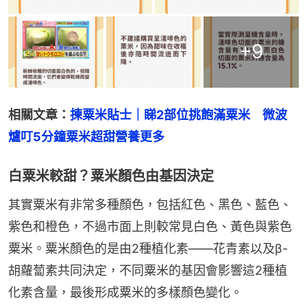
+
9
相關文章：
揀粟米貼士｜睇2部位挑飽滿粟米　微波
爐叮5分鐘粟米超甜營養更多
白粟米較甜？粟米顏色由基因決定
其實粟米有非常多種顏色，包括紅色、黑色、藍色、
紫色和橙色，不過市面上則較常見白色、黃色與紫色
粟米。粟米顏色的是由2種植化素——花青素以及β-
胡蘿蔔素共同決定，不同粟米的基因會影響這2種植
化素含量，最後形成粟米的多樣顏色變化。