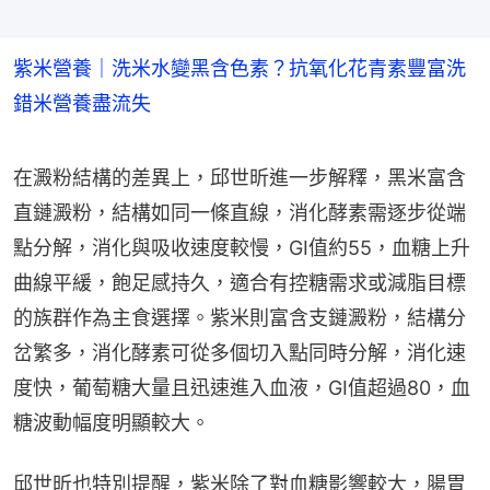
紫米營養｜洗米水變黑含色素？抗氧化花青素豐富洗
錯米營養盡流失
在澱粉結構的差異上，邱世昕進一步解釋，黑米富含
直鏈澱粉，結構如同一條直線，消化酵素需逐步從端
點分解，消化與吸收速度較慢，GI值約55，血糖上升
曲線平緩，飽足感持久，適合有控糖需求或減脂目標
的族群作為主食選擇。紫米則富含支鏈澱粉，結構分
岔繁多，消化酵素可從多個切入點同時分解，消化速
度快，葡萄糖大量且迅速進入血液，GI值超過80，血
糖波動幅度明顯較大。
邱世昕也特別提醒，紫米除了對血糖影響較大，腸胃