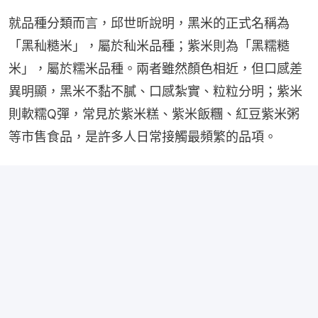
就品種分類而言，邱世昕說明，黑米的正式名稱為
「黑秈糙米」，屬於秈米品種；紫米則為「黑糯糙
米」，屬於糯米品種。兩者雖然顏色相近，但口感差
異明顯，黑米不黏不膩、口感紮實、粒粒分明；紫米
則軟糯Q彈，常見於紫米糕、紫米飯糰、紅豆紫米粥
等市售食品，是許多人日常接觸最頻繁的品項。