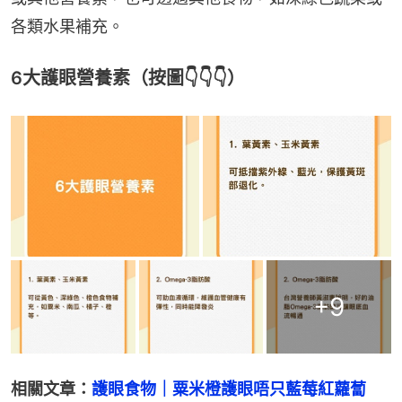
各類水果補充。
6大護眼營養素（按圖👇👇👇）
+
9
相關文章：
護眼食物｜粟米橙護眼唔只藍莓紅蘿蔔　