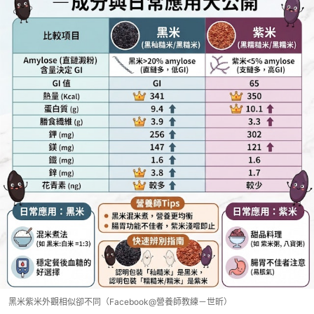
黑米紫米外觀相似卻不同（Facebook@營養師教練－世昕）