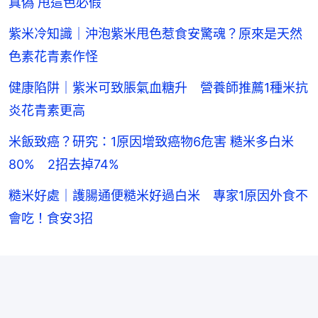
真偽 甩這色必假
紫米冷知識｜沖泡紫米甩色惹食安驚魂？原來是天然
色素花青素作怪
健康陷阱｜紫米可致脹氣血糖升 營養師推薦1種米抗
炎花青素更高
米飯致癌？研究：1原因增致癌物6危害 糙米多白米
80% 2招去掉74%
糙米好處｜護腸通便糙米好過白米 專家1原因外食不
會吃！食安3招