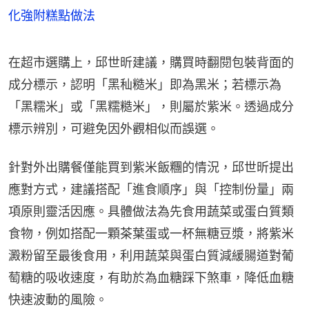
化強附糕點做法
在超市選購上，邱世昕建議，購買時翻閱包裝背面的
成分標示，認明「黑秈糙米」即為黑米；若標示為
「黑糯米」或「黑糯糙米」，則屬於紫米。透過成分
標示辨別，可避免因外觀相似而誤選。
針對外出購餐僅能買到紫米飯糰的情況，邱世昕提出
應對方式，建議搭配「進食順序」與「控制份量」兩
項原則靈活因應。具體做法為先食用蔬菜或蛋白質類
食物，例如搭配一顆茶葉蛋或一杯無糖豆漿，將紫米
澱粉留至最後食用，利用蔬菜與蛋白質減緩腸道對葡
萄糖的吸收速度，有助於為血糖踩下煞車，降低血糖
快速波動的風險。