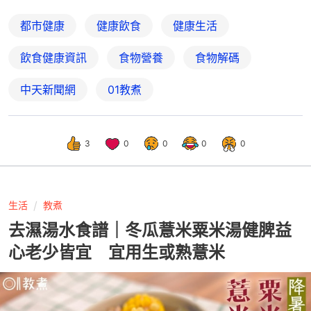
都市健康
健康飲食
健康生活
飲食健康資訊
食物營養
食物解碼
中天新聞網
01教煮
3
0
0
0
0
生活
教煮
去濕湯水食譜｜冬瓜薏米粟米湯健脾益
心老少皆宜 宜用生或熟薏米