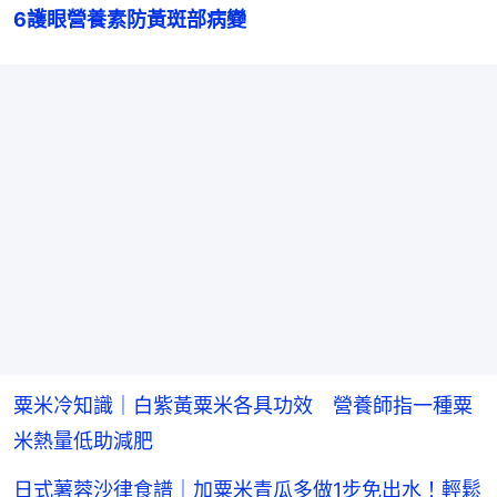
6護眼營養素防黃斑部病變
粟米冷知識｜白紫黃粟米各具功效 營養師指一種粟
米熱量低助減肥
日式薯蓉沙律食譜｜加粟米青瓜多做1步免出水！輕鬆