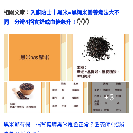
相關文章：
入廚貼士｜黑米≠黑糯米營養煮法大不
同　分辨4招食錯或血糖急升！
👇👇👇
+
3
黑米都有假！補腎健脾黑米甩色正常？營養師6招辨