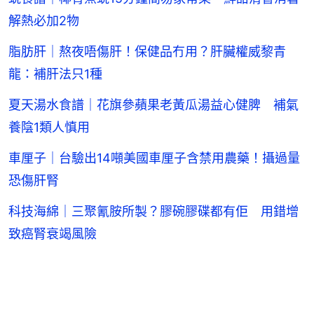
解熱必加2物
脂肪肝｜熬夜唔傷肝！保健品冇用？肝臟權威黎青
龍：補肝法只1種
夏天湯水食譜｜花旗參蘋果老黃瓜湯益心健脾 補氣
養陰1類人慎用
車厘子｜台驗出14噸美國車厘子含禁用農藥！攝過量
恐傷肝腎
科技海綿｜三聚氰胺所製？膠碗膠碟都有佢 用錯增
致癌腎衰竭風險