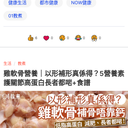
健康生活
都市健康
NOW健康
01教煮
6
0
0
0
0
生活
教煮
雞軟骨營養｜以形補形真係得？5營養素
護關節高蛋白長者都啱+食譜