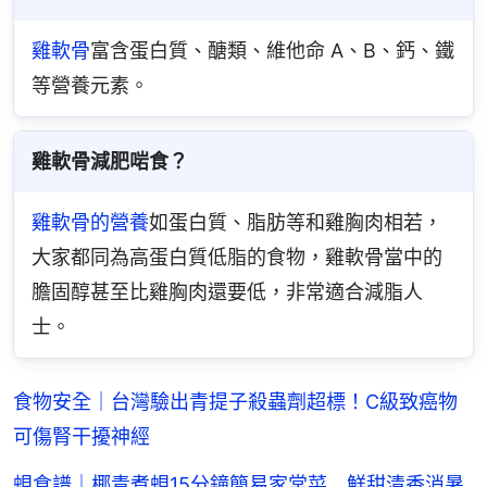
雞軟骨
富含蛋白質、醣類、維他命 A、B、鈣、鐵
等營養元素。
雞軟骨減肥啱食？
雞軟骨的營養
如蛋白質、脂肪等和雞胸肉相若，
大家都同為高蛋白質低脂的食物，雞軟骨當中的
膽固醇甚至比雞胸肉還要低，非常適合減脂人
士。
食物安全｜台灣驗出青提子殺蟲劑超標！C級致癌物
可傷腎干擾神經
蜆食譜｜椰青煮蜆15分鐘簡易家常菜 鮮甜清香消暑