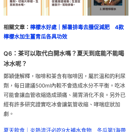
+
7
相關文章：
檸檬水好處｜解暑排毒去腫促減肥　4款
檸檬水加生薑青瓜各具功效
Q6：茶可以取代白開水嗎？夏天到底能不能喝
冰水呢？
鄭穎倢解釋，咖啡和茶含有咖啡因，屬於溫和的利尿
劑，每日建議500ml內較不會造成水分不平衡。吃冰
可能會讓血管收縮造成頭痛、腸胃消化不良。另外已
經有許多研究證實吃冰會讓氣管收縮、哮喘症狀加
劇。
夏天飲食｜炎熱流汗必吃9大補水食物 冬瓜第1海帶