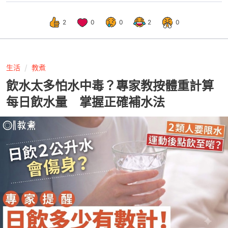
2
0
0
2
0
生活
教煮
飲水太多怕水中毒？專家教按體重計算
每日飲水量 掌握正確補水法