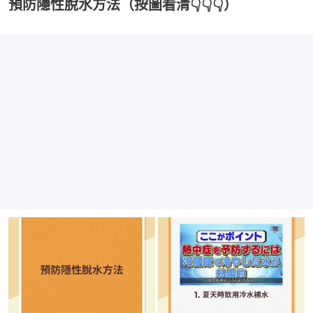
預防隱性脫水方法（按圖看清👇👇👇）