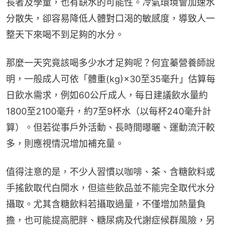
長者及學童，也有缺水的可能性。冷氣環境會加速水
分散失，卻容易降低人體對口渴的敏感度，導致人一
整天下來喝不到足夠的水分。
那麼一天究竟該喝多少水才足夠呢？何宜蓁營養師說
明，一般成人可依「體重(kg)×30至35毫升」估算每
日飲水需求，例如60公斤成人，每日建議飲水量約
1800至2100毫升，約7至9杯水（以每杯240毫升計
算）。但若從事戶外活動、長時間曝曬、運動流汗較
多，則應視情況增加補充量。
值得注意的是，不少人習慣以咖啡、茶、含糖飲料或
手搖飲取代白開水，但這些飲品並不能完全取代水分
攝取。尤其含糖飲料若攝取過量，不僅增加熱量負
擔，也可能提高肥胖、糖尿病及代謝症候群風險，另