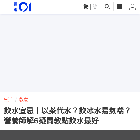
繁
|
简
生活
教煮
飲水宜忌｜以茶代水？飲冰水易氣喘？
營養師解6疑問教點飲水最好