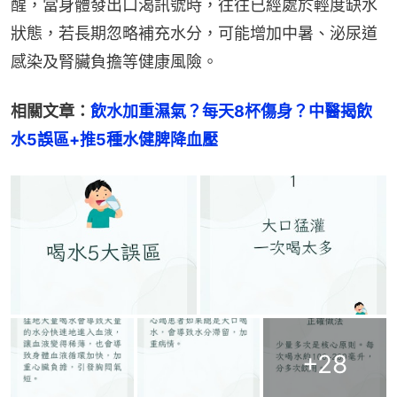
醒，當身體發出口渴訊號時，往往已經處於輕度缺水
狀態，若長期忽略補充水分，可能增加中暑、泌尿道
感染及腎臟負擔等健康風險。
相關文章：
飲水加重濕氣？每天8杯傷身？中醫揭飲
水5誤區+推5種水健脾降血壓
+
28