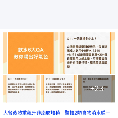
+
23
大餐後體重飆升非脂肪堆積 醫推2類食物消水腫＋