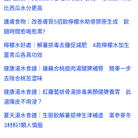
比西瓜水分更高
護膚食物｜改善膚質5招飲檸檬水助骨膠原生成 飲
錯時間愈喝愈黑?
檸檬水好處｜解暑排毒去腫促減肥 4款檸檬水加生
薑青瓜各具功效
健康湯水食譜｜蓮藕合桃瘦肉湯健脾補腎 簡單一步
去除合桃苦澀味
健康湯水食譜｜紅蘿蔔排骨湯排毒美顏健脾養胃 此
湯陳皮不用浸？
夏天湯水食譜｜生脈飲解暑提神生津補虛 黨參麥冬
3材料1類人慎服