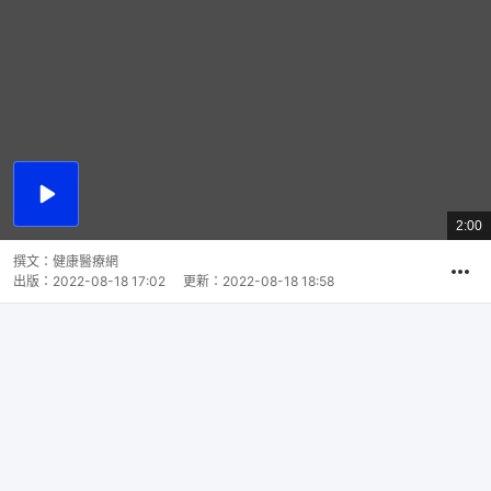
播
放
2:00
總
影
共
片
時
撰文：
健康醫療網
間
出版：
2022-08-18 17:02
更新：
2022-08-18 18:58