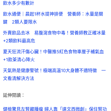
飲水多少有數計
飲水通便｜晨起1杯水提神排便 營養師：水量是關
鍵 2類人要限水
外賣飲品去冰 易腹瀉食物中毒！營養師教正確冰量
+2類飲料最高危
夏天狂流汗傷心臟！中醫推5紅色食物車厘子補氣血
+1款茶清心降火
天氣熱是健康警號！極端高溫10大身體不適特徵 一
文看清解決方法
延伸閱讀：
健檢驚見左腎藏腫瘤 婦人靠「達文西微創」保住腎功