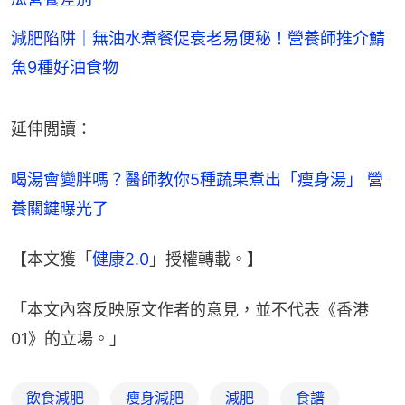
減肥陷阱｜無油水煮餐促衰老易便秘！營養師推介鯖
魚9種好油食物
延伸閲讀：
喝湯會變胖嗎？醫師教你5種蔬果煮出「瘦身湯」 營
養關鍵曝光了
【本文獲「
健康2.0
」授權轉載。】
「本文內容反映原文作者的意見，並不代表《香港
01》的立場。」
飲食減肥
瘦身減肥
減肥
食譜