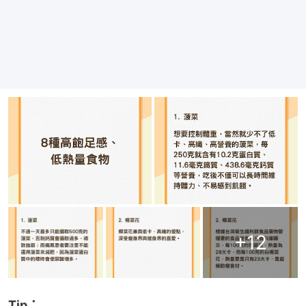
+
12
Tip：