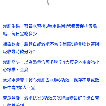
減肥生果｜藍莓水蜜桃6種水果因1營養素促排毒燒
脂 每日宜吃多少
補鐵飲食｜臉蒼白或減肥不當？補鐵5類食物飲茶阻
吸收幾時飲最好?
減肥陷阱｜以為熱量低可多吃？4大瘦身地雷食物小
心檸檬、豆腐...
薏米水營養｜護心減肥去水腫6功效 保存不當或致
肝中毒3類人不宜
苦瓜營養｜減肥抗炎3功效怎吃降血糖最好？綠白苦
瓜營養差別