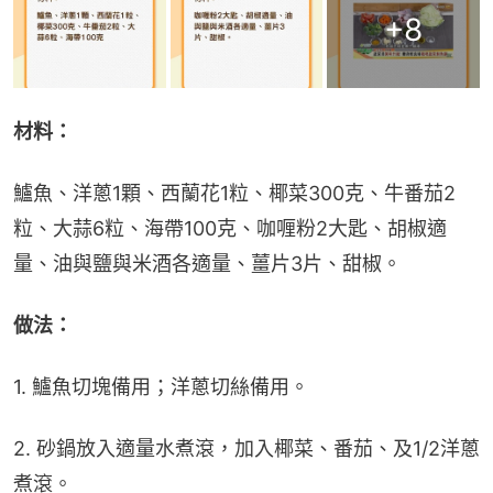
+
8
材料：
鱸魚、洋蔥1顆、西蘭花1粒、椰菜300克、牛番茄2
粒、大蒜6粒、海帶100克、咖喱粉2大匙、胡椒適
量、油與鹽與米酒各適量、薑片3片、甜椒。
做法：
1. 鱸魚切塊備用；洋蔥切絲備用。
2. 砂鍋放入適量水煮滾，加入椰菜、番茄、及1/2洋蔥
煮滾。