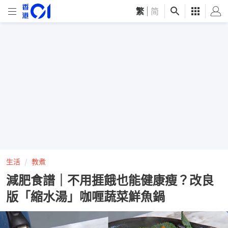
繁
|
简
生活
教煮
減肥食譜｜不用捱餓也能健康瘦？改良
版「縮水湯」咖喱蔬菜鮮魚鍋