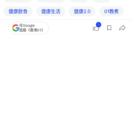
健康飲食
健康生活
健康2.0
01教煮
1
在Google
追蹤《香港01》
1
0
0
0
0
生活
教煮
湯水食譜｜網民10大最愛湯水+食譜
番茄薯仔湯第7、雞湯三甲不入