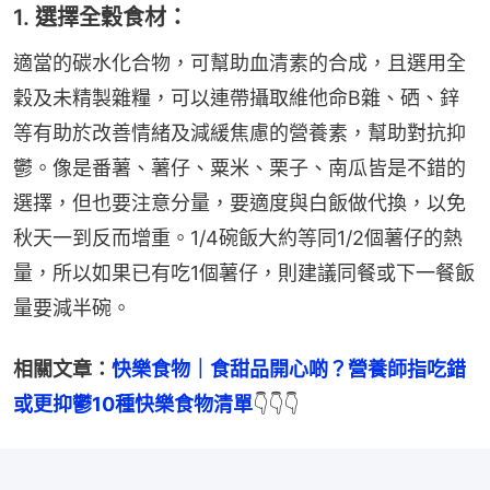
1. 選擇全穀食材：
適當的碳水化合物，可幫助血清素的合成，且選用全
穀及未精製雜糧，可以連帶攝取維他命B雜、硒、鋅
等有助於改善情緒及減緩焦慮的營養素，幫助對抗抑
鬱。像是番薯、薯仔、粟米、栗子、南瓜皆是不錯的
選擇，但也要注意分量，要適度與白飯做代換，以免
秋天一到反而增重。1/4碗飯大約等同1/2個薯仔的熱
量，所以如果已有吃1個薯仔，則建議同餐或下一餐飯
量要減半碗。
相關文章：
快樂食物｜食甜品開心啲？營養師指吃錯
或更抑鬱10種快樂食物清單
👇👇👇