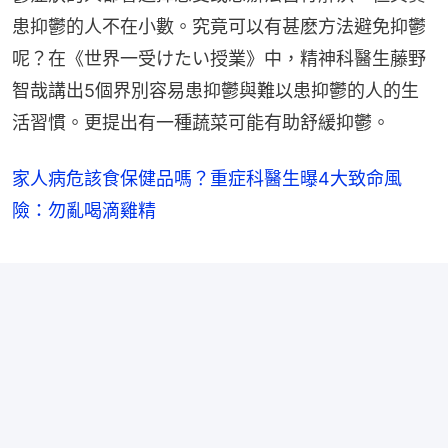
患抑鬱的人不在小數。究竟可以有甚麽方法避免抑鬱
呢？在《世界一受けたい授業》中，精神科醫生藤野
智哉講出5個界別容易患抑鬱與難以患抑鬱的人的生
活習慣。更提出有一種蔬菜可能有助舒緩抑鬱。
家人病危該食保健品嗎？重症科醫生曝4大致命風
險：勿亂喝滴雞精