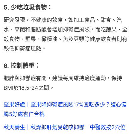
5. 少吃垃圾食物：
研究發現，不健康的飲食，如加工食品、甜食、汽
水、高飽和脂肪酸會增加抑鬱症風險，而吃蔬果、全
穀食物、堅果、橄欖油、魚及豆類等健康飲食者則有
較低抑鬱症風險。
6. 控制體重：
肥胖與抑鬱症有關，建議每周維持適度運動，保持
BMI於18.5-24之間。
堅果好處｜堅果降抑鬱症風險17%宜吃多少？護心健
腸5好處杏仁合桃
秋天養生｜秋燥抑肝氣易乾咳抑鬱 中醫教按2穴位