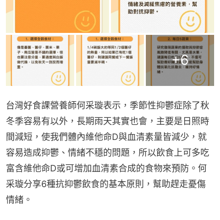
+
6
台灣好食課營養師何采璇表示，季節性抑鬱症除了秋
冬季容易有以外，長期雨天其實也會，主要是日照時
間減短，使我們體內維他命D與血清素量皆減少，就
容易造成抑鬱、情緒不穩的問題，所以飲食上可多吃
富含維他命D或可增加血清素合成的食物來預防。何
采璇分享6種抗抑鬱飲食的基本原則，幫助趕走憂傷
情緒。