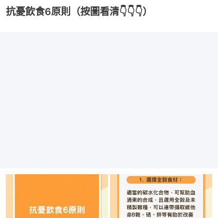
抗憂飲食6原則（按圖看清👇👇👇）