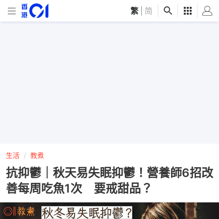
繁
|
简
生活
教煮
抗抑鬱｜秋天易失眠抑鬱！營養師6招改
善每周吃魚1次 要戒甜品？