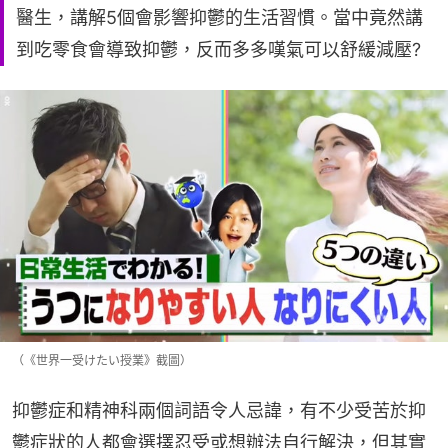
醫生，講解5個會影響抑鬱的生活習慣。當中竟然講
到吃零食會導致抑鬱，反而多多嘆氣可以舒緩減壓?
（《世界一受けたい授業》截圖）
抑鬱症和精神科兩個詞語令人忌諱，有不少受苦於抑
鬱症狀的人都會選擇忍受或想辦法自行解決，但其實