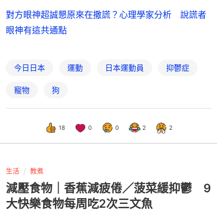
對方眼神超誠懇原來在撒謊？心理學家分析 說謊者
眼神有這共通點
今日日本
運動
日本運動員
抑鬱症
寵物
狗
18
0
0
2
2
生活
教煮
減壓食物｜香蕉減疲倦／菠菜緩抑鬱 9
大快樂食物每周吃2次三文魚