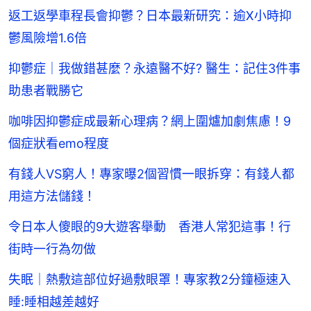
返工返學車程長會抑鬱？日本最新研究：逾X小時抑
鬱風險增1.6倍
抑鬱症｜我做錯甚麼？永遠醫不好? 醫生：記住3件事
助患者戰勝它
咖啡因抑鬱症成最新心理病？網上圍爐加劇焦慮！9
個症狀看emo程度
有錢人VS窮人！專家曝2個習慣一眼拆穿：有錢人都
用這方法儲錢！
令日本人傻眼的9大遊客舉動 香港人常犯這事！行
街時一行為勿做
失眠｜熱敷這部位好過敷眼罩！專家教2分鐘極速入
睡:睡相越差越好