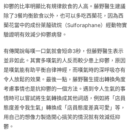
抑鬱的比率明顯比有規律飲食的人高。藤野醫生建議
除了3餐均衡飲食以外，也可以多吃西蘭花，因為西
蘭花當中的成份萊菔硫烷（Sulforaphane）經動物實
驗證明有效減少抑鬱病發。
有傳聞說每嘆一口氣就會短命3秒，但藤野醫生表示
並非如此。其實多嘆氣的人反而較少患上抑鬱，原因
是嘆氣能有助平衡自律神經，而嘆氣時的深呼吸亦有
令人放鬆的效果。最後一點，藤野醫生提出轉換角度
考慮事情也是抗抑鬱的一個方法。遇到令人生氣的事
情時可以嘗試將生氣轉換成其他詞語，例如將「店員
態度差令我生氣」轉換成「店員態度差真可愛」等，
用自己的想像力製造開心搞笑的情況就有效減低抑
鬱。