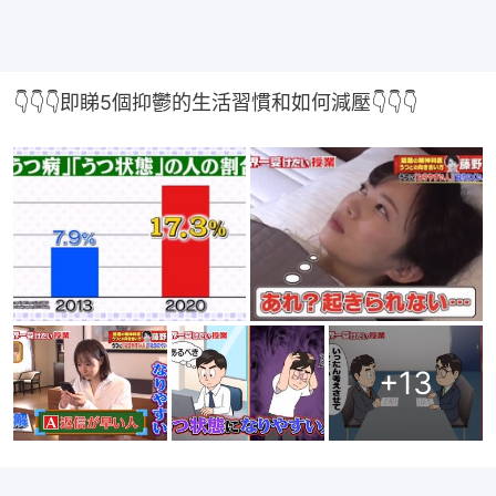
👇👇👇即睇5個抑鬱的生活習慣和如何減壓👇👇👇
+
13