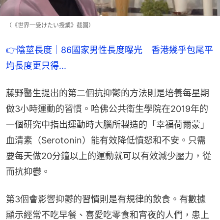
（《世界一受けたい授業》截圖）
👉陰莖長度｜86國家男性長度曝光　香港幾乎包尾平
均長度更只得...
藤野醫生提出的第二個抗抑鬱的方法則是培養每星期
做3小時運動的習慣。哈佛公共衛生學院在2019年的
一個研究中指出運動時大腦所製造的「幸福荷爾蒙」
血清素（Serotonin）能有效降低憤怒和不安。只需
要每天做20分鐘以上的運動就可以有效減少壓力，從
而抗抑鬱。
第3個會影響抑鬱的習慣則是有規律的飲食。有數據
顯示經常不吃早餐、喜愛吃零食和宵夜的人們，患上