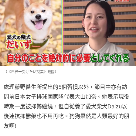
（《世界一受けたい授業》截圖）
處理藤野醫生所提出的5個習慣以外，節目中亦有訪
問前日本女子排球國家隊代表大山加奈。她表示現役
時期一度被抑鬱纏繞，但自從養了愛犬柴犬Daizu以
後連抗抑鬱藥也不用再吃。狗狗果然是人類最好的朋
友啊!