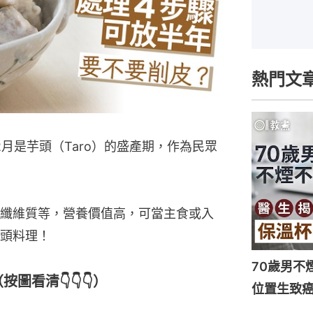
熱門文
月是芋頭（Taro）的盛產期，作為民眾
纖維質等，營養價值高，可當主食或入
頭料理！
70歲男不
圖看清👇👇👇）
位置生致癌