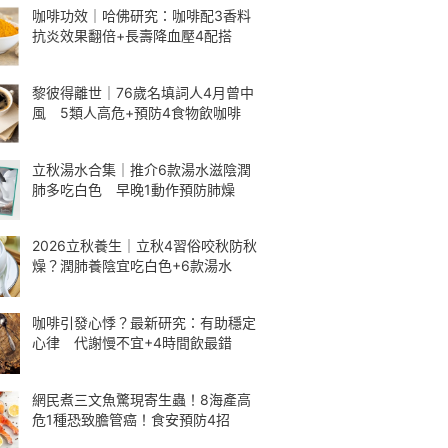
咖啡功效｜哈佛研究：咖啡配3香料
抗炎效果翻倍+長壽降血壓4配搭
黎彼得離世｜76歲名填詞人4月曾中
風 5類人高危+預防4食物飲咖啡
立秋湯水合集｜推介6款湯水滋陰潤
肺多吃白色 早晚1動作預防肺燥
2026立秋養生｜立秋4習俗咬秋防秋
燥？潤肺養陰宜吃白色+6款湯水
咖啡引發心悸？最新研究：有助穩定
心律 代謝慢不宜+4時間飲最錯
網民煮三文魚驚現寄生蟲！8海產高
危1種恐致膽管癌！食安預防4招