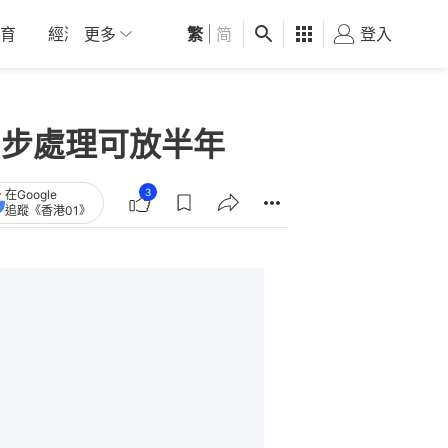
育
經濟
更多
01深圳
繁
觀點
|
简
健康
好食玩飛
登入
女
4步處理可放半年
3
在Google
追蹤《香港01》