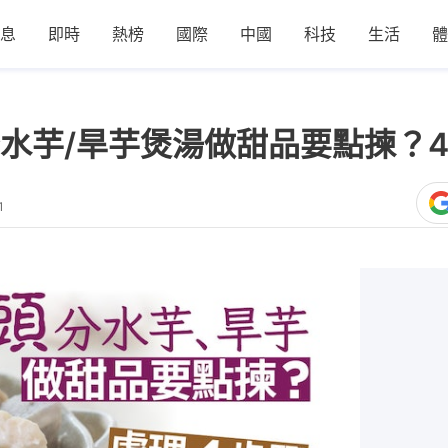
息
即時
熱榜
國際
中國
科技
生活
體
水芋/旱芋煲湯做甜品要點揀？
1