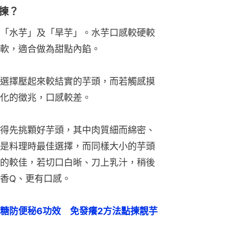
揀？
「水芋」及「旱芋」。水芋口感較硬較
軟，適合做為甜點內餡。
選擇壓起來較結實的芋頭，而若觸感摸
化的徵兆，口感較差。
得先挑顆好芋頭，其中肉質細而綿密、
是料理時最佳選擇，而同樣大小的芋頭
的較佳，若切口白晰、刀上乳汁，稍後
香Q、更有口感。
糖防便秘6功效　免發癢2方法點揀靚芋