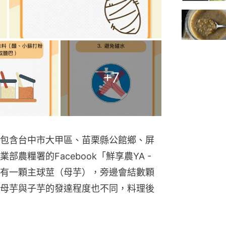
+
7
包含台中市大甲區、苗栗縣公館鄉、屏
糧署的Facebook「鮮享農YA - 
有一顆主球莖（母芋），旁邊會結數顆
母芋與子芋的發達程度也不同，料理後