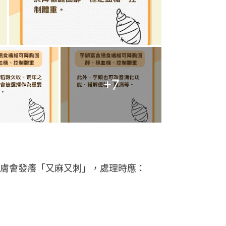
+
7
膚會發癢「又麻又刺」，處理時應：