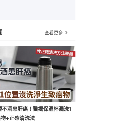
章
查看更多
煙不酒患肝癌！醫揭保溫杯漏洗1
物+正確清洗法