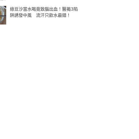
綠豆沙當水喝竟致腦出血！醫揭3陷
阱誘發中風 流汗只飲水最錯！