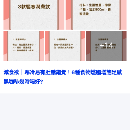
+
14
減食欲｜寒冷易有肚餓錯覺！6種食物燃脂增飽足感
黑咖啡幾時喝好?