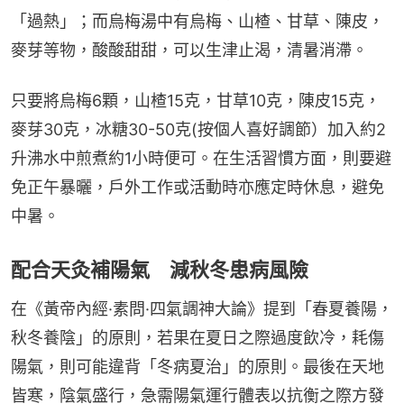
「過熱」；而烏梅湯中有烏梅、山楂、甘草、陳皮，
麥芽等物，酸酸甜甜，可以生津止渴，清暑消滯。
只要將烏梅6顆，山楂15克，甘草10克，陳皮15克，
麥芽30克，冰糖30-50克(按個人喜好調節）加入約2
升沸水中煎煮約1小時便可。在生活習慣方面，則要避
免正午暴曬，戶外工作或活動時亦應定時休息，避免
中暑。
配合天灸補陽氣 減秋冬患病風險
在《黃帝內經·素問·四氣調神大論》提到「春夏養陽，
秋冬養陰」的原則，若果在夏日之際過度飲冷，耗傷
陽氣，則可能違背「冬病夏治」的原則。最後在天地
皆寒，陰氣盛行，急需陽氣運行體表以抗衡之際方發