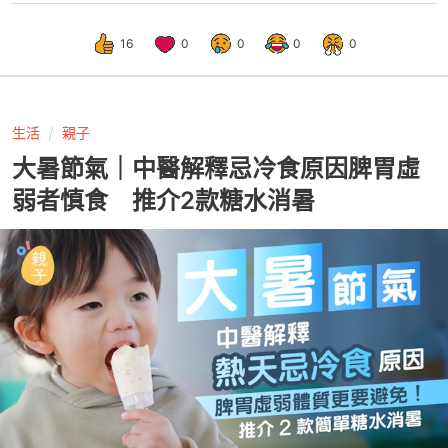
16
0
0
0
0
生活
親子
大暑節氣｜中醫解釋忌冷食原因脾胃虛
弱者慎食 推介2款糖水消暑