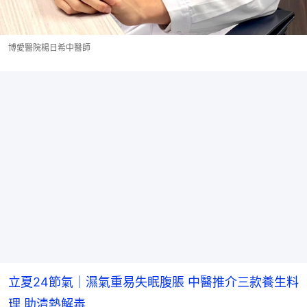
博愛醫院楊日希中醫師
立夏24節氣｜濕氣重易失眠腹脹 中醫推介三款養生料
理 助清熱解毒