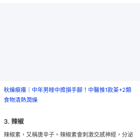
秋燥痕癢｜中年男睡中搲損手腳！中醫推1款茶+2類
食物清熱潤燥
3. 辣椒
辣椒素，又稱唐辛子。辣椒素會刺激交感神經，分泌