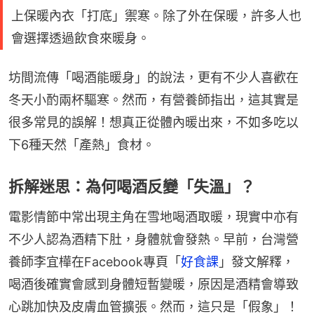
上保暖內衣「打底」禦寒。除了外在保暖，許多人也
會選擇透過飲食來暖身。
坊間流傳「喝酒能暖身」的說法，更有不少人喜歡在
冬天小酌兩杯驅寒。然而，有營養師指出，這其實是
很多常見的誤解！想真正從體內暖出來，不如多吃以
下6種天然「產熱」食材。
拆解迷思：為何喝酒反變「失溫」？
電影情節中常出現主角在雪地喝酒取暖，現實中亦有
不少人認為酒精下肚，身體就會發熱。早前，台灣營
養師李宜樺在Facebook專頁「
好食課
」發文解釋，
喝酒後確實會感到身體短暫變暖，原因是酒精會導致
心跳加快及皮膚血管擴張。然而，這只是「假象」！