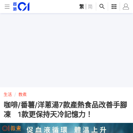
繁
|
简
生活
教煮
咖啡/番薯/洋蔥湯7款產熱食品改善手腳
凍 1款更保持天冷記憶力！