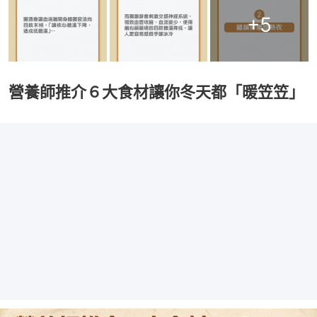
+
5
營養師推介６大食材讓你冬天都「暖笠笠」