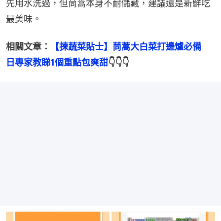
先用水洗過，但茼蒿本身不耐儲藏，建議還是新鮮吃
最美味。
相關文章：
【揀蔬菜貼士】茼蒿大白菜打邊爐必備　
日專家教睇1個重點包爽甜
👇👇👇