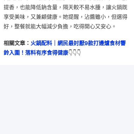
冰的人特別友善。
少量調味更健康
呂美寶表示，她通常只加少量醬油與白醋調味，既能
提香，也能降低鈉含量，隔天較不易水腫，讓火鍋既
享受美味，又兼顧健康。她提醒，沾醬雖小，但選得
好，整餐就能大幅減少負擔，吃得開心又安心。
相關文章：
火鍋配料｜網民最討厭9款打邊爐食材響
鈴入圍！落料有序食得健康
👇👇👇