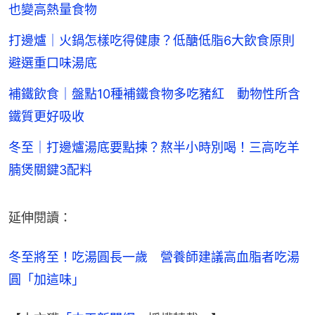
打邊爐｜吃火鍋最討厭加什麼料？台網友點名最不能
接受這個食材
火鍋陷阱｜6步驟吃火鍋健康少負擔 選錯湯底青菜
也變高熱量食物
打邊爐｜火鍋怎樣吃得健康？低醣低脂6大飲食原則
避選重口味湯底
補鐵飲食｜盤點10種補鐵食物多吃豬紅 動物性所含
鐵質更好吸收
冬至｜打邊爐湯底要點揀？熬半小時別喝！三高吃羊
腩煲關鍵3配料
延伸閱讀：