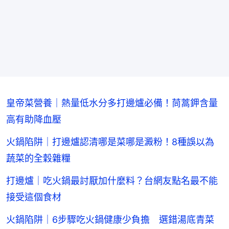
皇帝菜營養｜熱量低水分多打邊爐必備！茼蒿鉀含量
高有助降血壓
火鍋陷阱｜打邊爐認清哪是菜哪是澱粉！8種誤以為
蔬菜的全穀雜糧