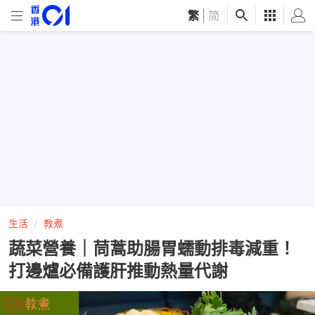
繁
|
简
生活
教煮
蔬菜營養｜茼蒿助腸胃蠕動排毒減重！
打邊爐必備護肝推動熱量代謝