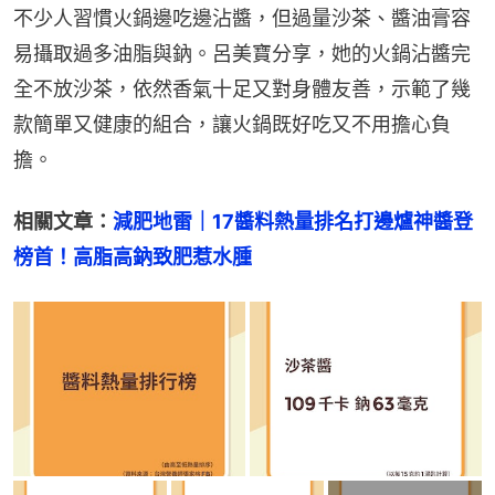
天氣寒冷時，火鍋更是攝取營養又暖身的好方式，但
沾醬的選擇若不注意，可能增加身體負擔。
火鍋沾醬不用沙茶也美味
不少人習慣火鍋邊吃邊沾醬，但過量沙茶、醬油膏容
易攝取過多油脂與鈉。呂美寶分享，她的火鍋沾醬完
全不放沙茶，依然香氣十足又對身體友善，示範了幾
款簡單又健康的組合，讓火鍋既好吃又不用擔心負
擔。
相關文章：
減肥地雷｜17醬料熱量排名打邊爐神醬登
榜首！高脂高鈉致肥惹水腫