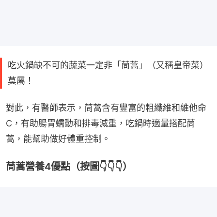
吃火鍋缺不可的蔬菜一定非「茼蒿」（又稱皇帝菜）
莫屬！
對此，有醫師表示，茼蒿含有豐富的粗纖維和維他命
C，有助腸胃蠕動和排毒減重，吃鍋時適量搭配茼
蒿，能幫助做好體重控制。
茼蒿營養4優點（按圖👇👇👇）