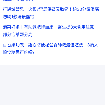
火鍋陷阱｜湯底沾醬鈉含量爆表？營養師教吃火鍋3
秘訣暖胃不傷身
打邊爐剩菜每7分鐘細菌翻倍！放雪櫃都變質+處理4
招翻熱勿漏1動作
打邊爐禁忌｜火鍋7禁忌傷腎又致癌！逾30分鐘湯底
勿喝1款湯最傷腎
泡菜好處｜有助減肥降血脂 醫生提3大食用注意：
部分泡菜鹽分高
百香果功效｜護心防便秘營養師教最佳吃法！3類人
慎食糖尿可吃嗎?