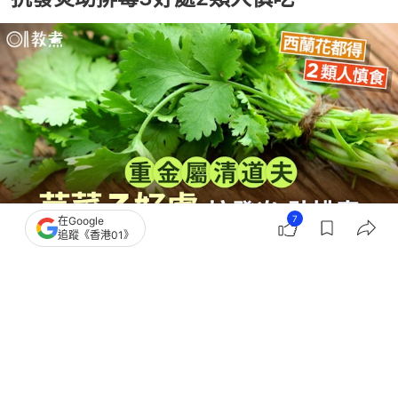
生活
教煮
芫荽營養｜芫荽是天然重金屬清道夫
抗發炎助排毒3好處2類人慎吃
7
在Google
追蹤《香港01》
撰文：
中天新聞網
出版：
2026-04-06 17:13
更新：
2026-04-06 17:13