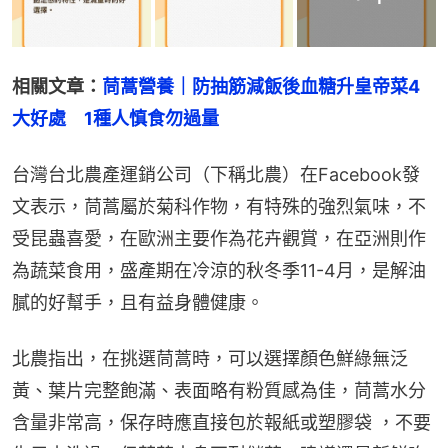
相關文章：
茼蒿營養｜防抽筋減飯後血糖升皇帝菜4
大好處　1種人慎食勿過量
台灣台北農產運銷公司（下稱北農）在Facebook發
文表示，茼蒿屬於菊科作物，有特殊的強烈氣味，不
受昆蟲喜愛，在歐洲主要作為花卉觀賞，在亞洲則作
為蔬菜食用，盛產期在冷涼的秋冬季11-4月，是解油
膩的好幫手，且有益身體健康。
北農指出，在挑選茼蒿時，可以選擇顏色鮮綠無泛
黃、葉片完整飽滿、表面略有粉質感為佳，茼蒿水分
含量非常高，保存時應直接包於報紙或塑膠袋 ，不要