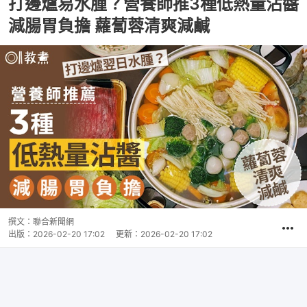
7
0
0
0
0
生活
教煮
打邊爐易水腫？營養師推3種低熱量沾醬
減腸胃負擔 蘿蔔蓉清爽減鹹