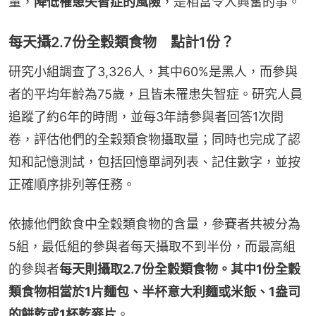
量，
降低罹患失智症的風險
，是相當令人興奮的事。
每天攝2.7份全穀類食物 點計1份？
研究小組調查了3,326人，其中60%是黑人，而參與
者的平均年齡為75歲，且皆未罹患失智症。研究人員
追蹤了約6年的時間，並每3年請參與者回答1次問
卷，評估他們的全穀類食物攝取量；同時也完成了認
知和記憶測試，包括回憶單詞列表、記住數字，並按
正確順序排列等任務。
依據他們飲食中全穀類食物的含量，參賽者共被分為
5組，最低組的參與者每天攝取不到半份，而最高組
的參與者
每天則攝取2.7份全穀類食物。其中1份全穀
類食物相當於1片麵包、半杯意大利麵或米飯、1盎司
的餅乾或1杯乾麥片
。