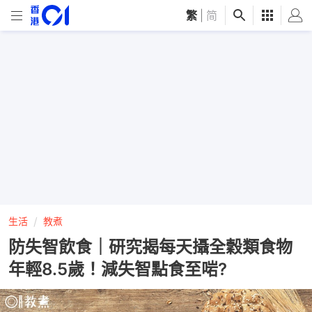
繁
|
简
生活
教煮
防失智飲食｜研究揭每天攝全穀類食物
年輕8.5歲！減失智點食至啱?