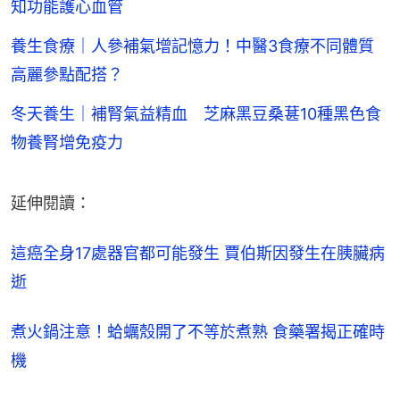
知功能護心血管
養生食療｜人參補氣增記憶力！中醫3食療不同體質
高麗參點配搭？
冬天養生｜補腎氣益精血 芝麻黑豆桑葚10種黑色食
物養腎增免疫力
延伸閱讀：
這癌全身17處器官都可能發生 賈伯斯因發生在胰臟病
逝
煮火鍋注意！蛤蠣殼開了不等於煮熟 食藥署揭正確時
機