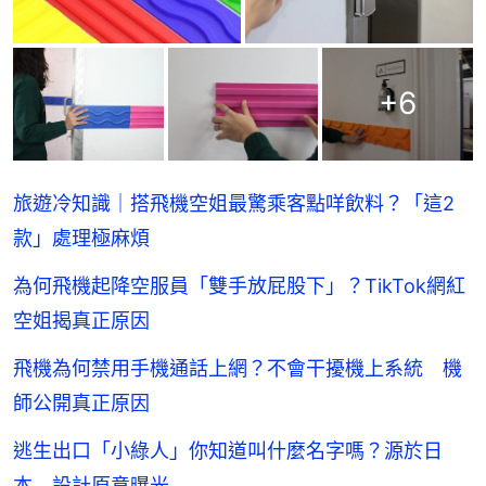
+
6
旅遊冷知識｜搭飛機空姐最驚乘客點咩飲料？「這2
款」處理極麻煩
為何飛機起降空服員「雙手放屁股下」？TikTok網紅
空姐揭真正原因
飛機為何禁用手機通話上網？不會干擾機上系統 機
師公開真正原因
逃生出口「小綠人」你知道叫什麼名字嗎？源於日
本 設計原意曝光