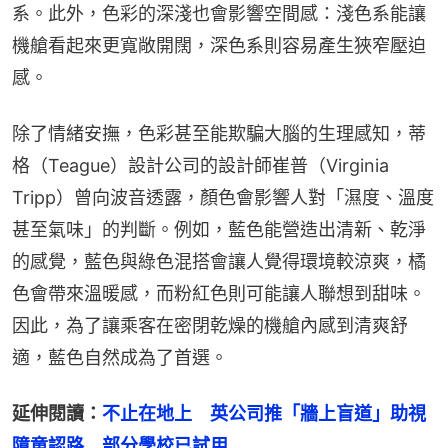
系。此外，色彩的深淺也會影響空間感：淺色系能讓
機艙看起來更寬敞開闊，深色系則容易產生狹窄壓迫
感。
除了情緒安撫，色彩甚至能欺騙大腦的生理感知，蒂
格（Teague）設計公司的設計師崔普（Virginia 
Tripp）曾向波音透露，顏色會影響人對「濕度、溫度
甚至氣味」的判斷。例如，藍色能營造出清新、乾淨
的感覺，藍色與綠色混搭會讓人覺得環境較涼爽，橘
色會帶來溫暖感，而粉紅色則可能讓人聯想到甜味。
因此，為了讓乘客在密閉乾燥的機艙內感到清爽舒
適，藍色自然成為了首選。
延伸閱讀：
不止在地上　英公司推「牆上盲道」助視
障童認路　部分學校已試用