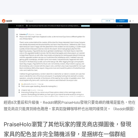
經過8次重設和升級後，Reddit網民PraiseHolo發現只要島嶼的機場是藍色，他在
狸克商店只能買到綠色路燈。家具如旋轉咖啡杯也出現同樣情況。（Reddit擷圖）
PraiseHolo瀏覽了其他玩家的狸克商店擷圖後，發現
家具的配色並非完全隨機派發，是捆綁在一個群組