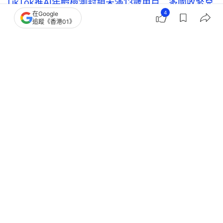
TikTok推AI年齡檢測封鎖未滿13歲用戶 多國收緊兒
4
在Google
童網絡使用限制
追蹤《香港01》
研究指13歲前擁有手機影響長遠心理健康 易有心理
問題及自殺念頭
13歲童問ChatGPT殺人方法被捕 OpenAI推家長監
護功能防止誤用
親子
教養
育兒
健康一家人
親子熱話
網絡安全
兒童安全
熱話
Apple
智能手機
iOS
2
0
0
0
0