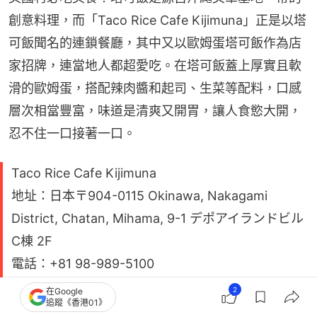
創意料理，而「Taco Rice Cafe Kijimuna」正是以塔
可飯聞名的連鎖餐廳，其中又以歐姆蛋塔可飯作為店
家招牌，連當地人都超愛吃。在塔可飯蓋上厚實且軟
滑的歐姆蛋，搭配辣肉醬和起司、生菜等配料，口感
層次相當豐富，味道是清爽又開胃，讓人食慾大開，
忍不住一口接著一口。
Taco Rice Cafe Kijimuna
地址：日本〒904-0115 Okinawa, Nakagami
District, Chatan, Mihama, 9-1 デポアイランドビル
C棟 2F
電話：+81 98-989-5100
營業時間：11:00-22:00
2
在Google
追蹤《香港01》