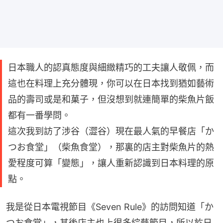
日本職人的認真態度與細緻精巧的工夫讓人敬佩，而
這也在料理上充分體現，你可以在日本找到猶如藝術
品的壽司或是和菓子，但沒想到就連簡單的柴魚片飯
都有一番學問。
這次我到訪了涉谷（澀谷）現在最人氣的早餐店「か
つお食堂」（柴魚食堂），那裏的店主對柴魚片的熱
愛程度可算「變態」，讓人重新認識到日本料理的原
點。
我是從日本電視節目《Seven Rule》的訪問知道「か
つお食堂」，其後店主也上很多綜藝節目，所以於日