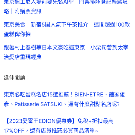
東京迪士尼入場前要先裝APP 門票排隊登記輕鬆攻
略｜附購票資訊
東京美食｜新宿5間人氣下午茶推介 這間超過100款
蛋糕俾你揀
跟著村上春樹等日本文豪吃遍東京 小栗旬曾到太宰
治愛店重現經典
延伸閲讀：
東京必吃蛋糕名店15選推薦！BIEN-ETRE、鎧冢俊
彥、Patisserie SATSUKI、還有什麼甜點名店呢?
【2023愛電王EDION優惠券】免稅+折扣最高
17%OFF，還有店員推薦必買商品清單~