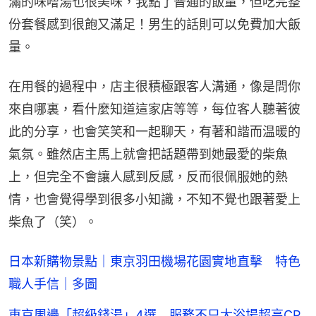
滿的味噌湯也很美味，我點了普通的飯量，但吃完整
份套餐感到很飽又滿足！男生的話則可以免費加大飯
量。
在用餐的過程中，店主很積極跟客人溝通，像是問你
來自哪裏，看什麼知道這家店等等，每位客人聽著彼
此的分享，也會笑笑和一起聊天，有著和諧而温暖的
氣氛。雖然店主馬上就會把話題帶到她最愛的柴魚
上，但完全不會讓人感到反感，反而很佩服她的熱
情，也會覺得學到很多小知識，不知不覺也跟著愛上
柴魚了（笑）。
日本新購物景點｜東京羽田機場花園實地直擊 特色
職人手信｜多圖
東京周邊「超級錢湯」4選 服務不只大浴場超高CP