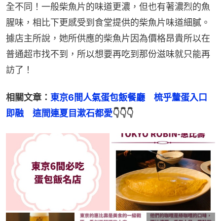
全不同！一般柴魚片的味道更濃，但也有著濃烈的魚
腥味，相比下更感受到食堂提供的柴魚片味道細膩。
據店主所說，她所供應的柴魚片因為價格昂貴所以在
普通超市找不到，所以想要再吃到那份滋味就只能再
訪了！
相關文章：
東京6間人氣蛋包飯餐廳　梳乎釐蛋入口
即融　這間連夏目漱石都愛
👇👇👇