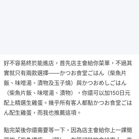
好不容易終於能進店，首先店主會給你菜單，不過其
實就只有兩款選擇——かつお食堂ごはん（柴魚片
飯、味噌湯、漬物及玉子燒）與かつおめしごはん
（柴魚片飯、味噌湯、漬物），你還可以加150日元
配上精選生雞蛋。幾乎所有客人都點かつお食堂ごは
ん配生雞蛋，而我也推薦這項。
點完菜後你還需要等一下，因為店主會給你上一課簡