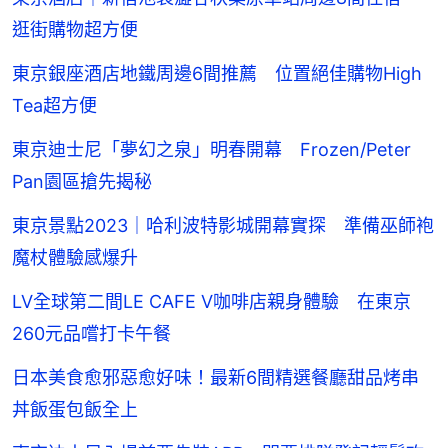
逛街購物超方便
東京銀座酒店地鐵周邊6間推薦 位置絕佳購物High
Tea超方便
東京迪士尼「夢幻之泉」明春開幕 Frozen/Peter
Pan園區搶先揭秘
東京景點2023｜哈利波特影城開幕實探 準備巫師袍
魔杖體驗感爆升
LV全球第二間LE CAFE V咖啡店親身體驗 在東京
260元品嚐打卡午餐
日本美食愈邪惡愈好味！最新6間精選餐廳甜品烤串
丼飯蛋包飯全上