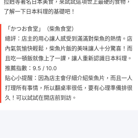
拉麪等著名日本美食，來試試這項世上最硬的食物，
了解一下日本料理的基礎吧！
「かつお食堂」（柴魚食堂）
總評：店主的用心讓人感受到滿滿對柴魚的熱情。店
內氣氛愉快輕鬆，柴魚片飯的美味讓人十分驚喜！而
且吃一頓飯就像上了一課，讓人重新認識日本料理。
推薦指數：9.5 / 10.0
貼心小提醒：因為店主會仔細介紹柴魚片，而且一人
打理所有事情，所以翻桌率很低，要有心理準備排很
久！可以試試在開店前到訪。