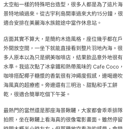
太空船一樣的特殊吧台造型，很多人都是為了這片海
景特地繞過來。從古宇利島開車過來大約15分鐘，很
適合安排在美麗海水族館途中當作休息站。
店面其實不算大，是簡約木造風格，座位幾乎都在戶
外開放空間，一坐下就能直接看到整片羽地內海。很
多人原本以為只是網美咖啡店，結果飲品意外地很有
水準。我這次點了冰拿鐵和熱帶風味的 Cafe Coco，
咖啡搭配椰子糖漿的香氣很有沖繩度假感，邊喝邊吹
海風真的超療癒。旁邊還有三明治、甜點和手工餅
乾，很適合簡單吃個下午茶。
最熱門的當然還是那座海景鞦韆，大家都會乖乖排隊
拍照，坐在鞦韆上看海真的很像電影畫面。雖然停留
時間大概半小時左右，但那種放空看海的感覺，會變