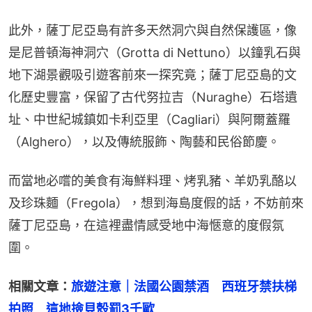
此外，薩丁尼亞島有許多天然洞穴與自然保護區，像
是尼普頓海神洞穴（Grotta di Nettuno）以鐘乳石與
地下湖景觀吸引遊客前來一探究竟；薩丁尼亞島的文
化歷史豐富，保留了古代努拉吉（Nuraghe）石塔遺
址、中世紀城鎮如卡利亞里（Cagliari）與阿爾蓋羅
（Alghero），以及傳統服飾、陶藝和民俗節慶。
而當地必嚐的美食有海鮮料理、烤乳豬、羊奶乳酪以
及珍珠麵（Fregola），想到海島度假的話，不妨前來
薩丁尼亞島，在這裡盡情感受地中海愜意的度假氛
圍。
相關文章：
旅遊注意｜法國公園禁酒　西班牙禁扶梯
拍照　這地撿貝殼罰3千歐