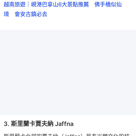
越南旅遊｜峴港巴拿山6大景點推薦 佛手橋似仙
境 會安古鎮必去
3. 斯里蘭卡賈夫納 Jaffna