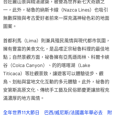
合壯麗山景與精湛建築，被譽為世界新七大奇蹟之
一，此外，祕魯的納斯卡線（Nazca Lines）也吸引
無數探險與考古愛好者前來一探充滿神秘色彩的地面
圖案。
首都利馬（Lima）則兼具殖民風情與現代都市氛圍，
擁有豐富的美食文化，是品嚐正宗秘魯料理的最佳地
點；自然景觀方面，祕魯擁有亞馬遜雨林、科爾卡峽
谷（Colca Canyon）、的的喀喀湖（Lake 
Titicaca）等壯觀景致，讓遊客可以體驗徒步、觀
鳥、划船與當地文化互動的多元體驗。此外，祕魯的
安第斯高原文化、傳統手工藝及民俗節慶更讓旅程充
滿濃厚的地方風情。
全年世界11大節日 巴西/威尼斯/法國嘉年華必去 附