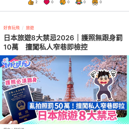
2
0
0
0
0
好食玩飛
旅遊
日本旅遊8大禁忌2026｜護照無跟身罰
10萬 擅闖私人窄巷即檢控