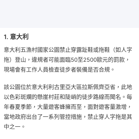
1. 意大利
意大利五漁村國家公園禁止穿露趾鞋或拖鞋（如人字
拖）登山，違規者可能面臨50至2500歐元的罰款，
現場會有工作人員檢查徒步者裝備是否合規。
該公園位於意大利利古里亞大區拉斯佩齊亞省，此地
以色彩斑斕的懸崖村莊和陡峭的徒步路線而聞名。每
年春夏季節，大量遊客蜂擁而至，面對遊客量激增，
當地政府出台了一系列管控措施，禁止穿人字拖是其
中之一。