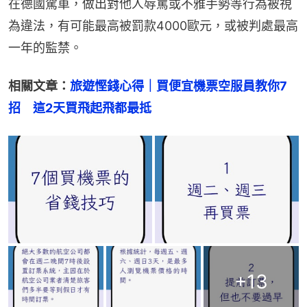
在德國駕車，做出對他人辱罵或不雅手勢等行為被視
為違法，有可能最高被罰款4000歐元，或被判處最高
一年的監禁。
相關文章：
旅遊慳錢心得｜買便宜機票空服員教你7
招　這2天買飛起飛都最抵
+
13