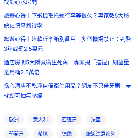
找到心水房間
旅遊心得｜下飛機取托運行李等很久？專家教5大秘
訣更快拿到行李
旅遊心得｜這款行李箱別亂用 多個機場禁止：判監
3年或罰2.5萬元
酒店房間5大隱藏衛生死角 專家揭「這裡」細菌量
是馬桶2.5萬倍
擔心酒店不乾淨自備衛生用品？網友不只帶牙刷：帶
枕頭可抽氣壓縮
歐洲
意大利
西班牙
法國
葡萄牙
希臘
德國
旅遊注意系列