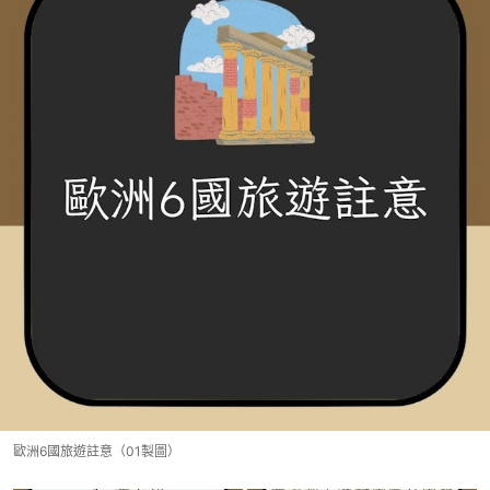
歐洲6國旅遊註意（01製圖）