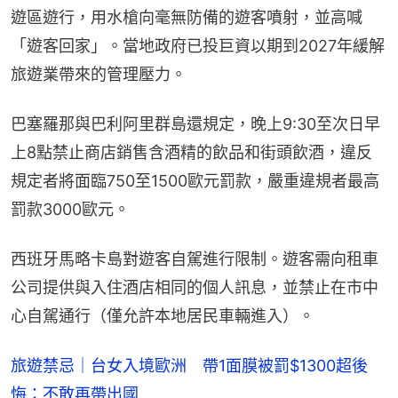
遊區遊行，用水槍向毫無防備的遊客噴射，並高喊
「遊客回家」。當地政府已投巨資以期到2027年緩解
旅遊業帶來的管理壓力。
巴塞羅那與巴利阿里群島還規定，晚上9:30至次日早
上8點禁止商店銷售含酒精的飲品和街頭飲酒，違反
規定者將面臨750至1500歐元罰款，嚴重違規者最高
罰款3000歐元。
西班牙馬略卡島對遊客自駕進行限制。遊客需向租車
公司提供與入住酒店相同的個人訊息，並禁止在市中
心自駕通行（僅允許本地居民車輛進入）。
旅遊禁忌｜台女入境歐洲 帶1面膜被罰$1300超後
悔：不敢再帶出國