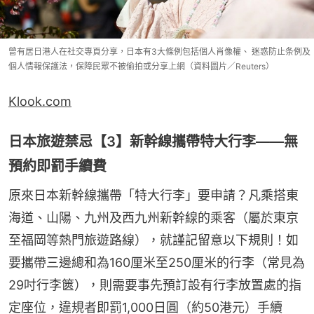
曾有居日港人在社交專頁分享，日本有3大條例包括個人肖像權、 迷惑防止条例及
個人情報保護法，保障民眾不被偷拍或分享上網（資料圖片／Reuters）
Klook.com
日本旅遊禁忌【3】新幹線攜帶特大行李——無
預約即罰手續費
原來日本新幹線攜帶「特大行李」要申請？凡乘搭東
海道、山陽、九州及西九州新幹線的乘客（屬於東京
至福岡等熱門旅遊路線），就謹記留意以下規則！如
要攜帶三邊總和為160厘米至250厘米的行李（常見為
29吋行李篋），則需要事先預訂設有行李放置處的指
定座位，違規者即罰1,000日圓（約50港元）手續