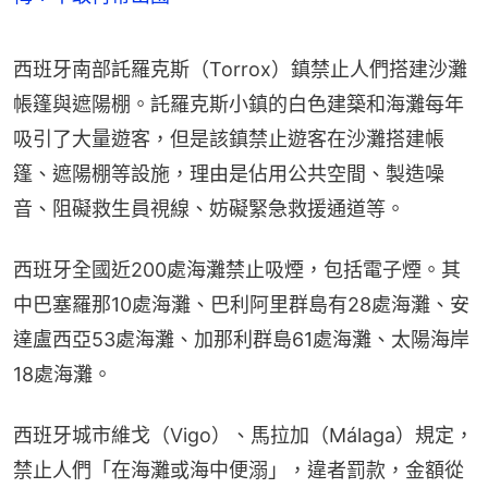
西班牙南部託羅克斯（Torrox）鎮禁止人們搭建沙灘
帳篷與遮陽棚。託羅克斯小鎮的白色建築和海灘每年
吸引了大量遊客，但是該鎮禁止遊客在沙灘搭建帳
篷、遮陽棚等設施，理由是佔用公共空間、製造噪
音、阻礙救生員視線、妨礙緊急救援通道等。
西班牙全國近200處海灘禁止吸煙，包括電子煙。其
中巴塞羅那10處海灘、巴利阿里群島有28處海灘、安
達盧西亞53處海灘、加那利群島61處海灘、太陽海岸
18處海灘。
西班牙城市維戈（Vigo）、馬拉加（Málaga）規定，
禁止人們「在海灘或海中便溺」，違者罰款，金額從