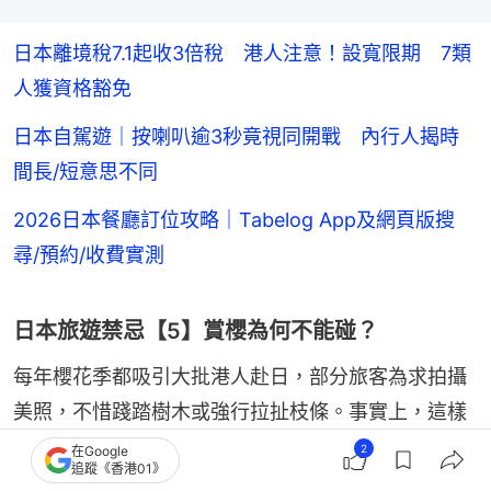
日本離境稅7.1起收3倍稅 港人注意！設寬限期 7類
人獲資格豁免
日本自駕遊｜按喇叭逾3秒竟視同開戰 內行人揭時
間長/短意思不同
2026日本餐廳訂位攻略｜Tabelog App及網頁版搜
尋/預約/收費實測
日本旅遊禁忌【5】賞櫻為何不能碰？
每年櫻花季都吸引大批港人赴日，部分旅客為求拍攝
美照，不惜踐踏樹木或強行拉扯枝條。事實上，這樣
做極可能觸犯日本法律，因櫻花樹多屬私有或公共財
2
在Google
追蹤《香港01》
產，擅自摘花、折枝可構成器物損壞罪。違例者一經