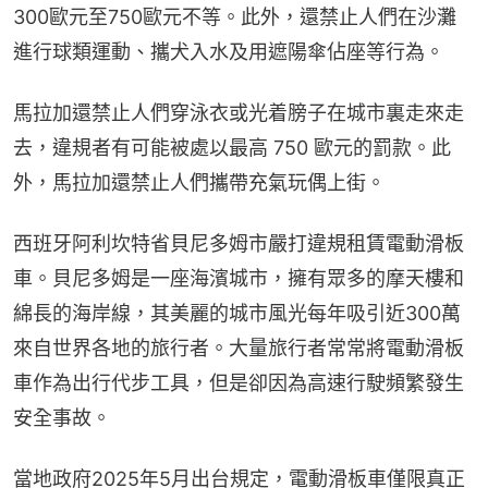
300歐元至750歐元不等。此外，還禁止人們在沙灘
進行球類運動、攜犬入水及用遮陽傘佔座等行為。
馬拉加還禁止人們穿泳衣或光着膀子在城市裏走來走
去，違規者有可能被處以最高 750 歐元的罰款。此
外，馬拉加還禁止人們攜帶充氣玩偶上街。
西班牙阿利坎特省貝尼多姆市嚴打違規租賃電動滑板
車。貝尼多姆是一座海濱城市，擁有眾多的摩天樓和
綿長的海岸線，其美麗的城市風光每年吸引近300萬
來自世界各地的旅行者。大量旅行者常常將電動滑板
車作為出行代步工具，但是卻因為高速行駛頻繁發生
安全事故。
當地政府2025年5月出台規定，電動滑板車僅限真正