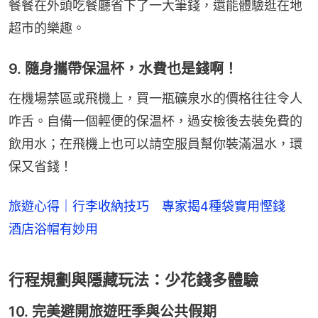
餐餐在外頭吃餐廳省下了一大筆錢，還能體驗逛在地
超市的樂趣。
9. 隨身攜帶保温杯，水費也是錢啊！
在機場禁區或飛機上，買一瓶礦泉水的價格往往令人
咋舌。自備一個輕便的保温杯，過安檢後去裝免費的
飲用水；在飛機上也可以請空服員幫你裝滿温水，環
保又省錢！
旅遊心得｜行李收納技巧 專家揭4種袋實用慳錢
酒店浴帽有妙用
️行程規劃與隱藏玩法：少花錢多體驗
10. 完美避開旅遊旺季與公共假期