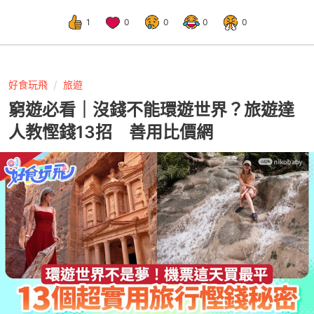
1
0
0
0
0
好食玩飛
旅遊
窮遊必看｜沒錢不能環遊世界？旅遊達
人教慳錢13招 善用比價網