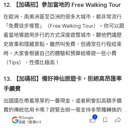
12. 【加碼招】參加當地的 Free Walking Tour
在歐洲、南美洲甚至亞洲的很多大城市，都非常流行
「免費徒步導覽」（Free Walking Tour）。你可以跟
着當地導遊用步行的方式深度遊覽城市，聽他們講歷
史故事和隱藏景點。雖然叫免費，但通常在行程結束
時，大家會根據自己的體驗和預算給導遊一些小費
（Tips），性價比極高！
13. 【加碼招】備好神仙旅遊卡，拒絕高昂匯率
手續費
出國還在帶着厚厚的一疊現金，或者刷會扣高額手續
費的傳統信用卡嗎？趕緊去辦一張支持多幣種轉換的
1
在Google
電子錢包預付卡（例如馬來西亞常用的 BigPay、
追蹤《香港01》