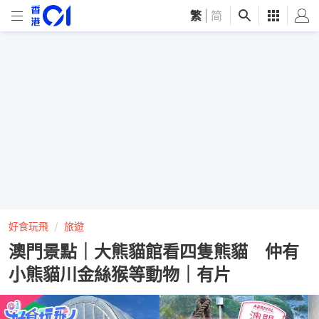
繁
|
简
好食玩飛
旅遊
澳門景點｜大熊貓館看四隻熊貓 仲有
小熊貓川金絲猴等動物｜有片