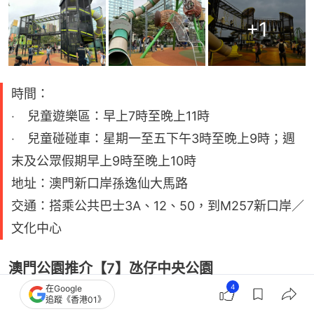
+
1
時間：
‧ 兒童遊樂區：早上7時至晚上11時
‧ 兒童碰碰車：星期一至五下午3時至晚上9時；週
末及公眾假期早上9時至晚上10時
地址：澳門新口岸孫逸仙大馬路
交通：搭乘公共巴士3A、12、50，到M257新口岸／
文化中心
澳門公園推介【7】氹仔中央公園
4
在Google
氹仔中央公園有兩大兒童遊戲設施區，面積近2500平
追蹤《香港01》