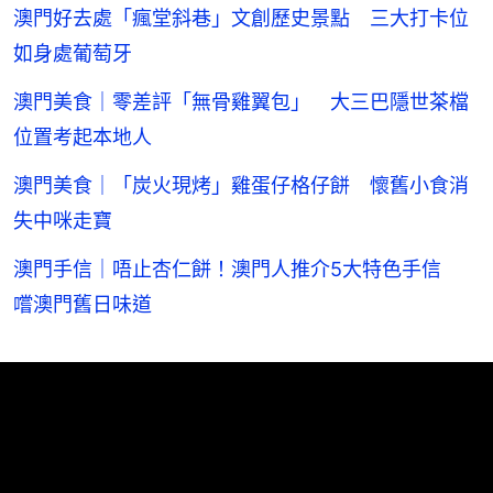
澳門好去處「瘋堂斜巷」文創歷史景點 三大打卡位
如身處葡萄牙
澳門美食｜零差評「無骨雞翼包」 大三巴隱世茶檔
位置考起本地人
澳門美食｜「炭火現烤」雞蛋仔格仔餅 懷舊小食消
失中咪走寶
澳門手信｜唔止杏仁餅！澳門人推介5大特色手信
嚐澳門舊日味道