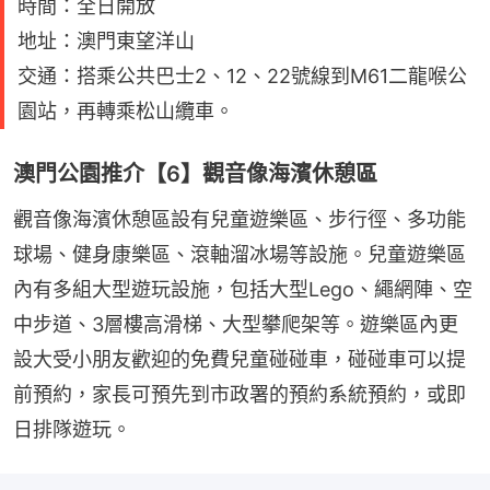
時間：全日開放
地址：澳門東望洋山
交通：搭乘公共巴士2、12、22號線到M61二龍喉公
園站，再轉乘松山纜車。
澳門公園推介【6】觀音像海濱休憩區
觀音像海濱休憩區設有兒童遊樂區、步行徑、多功能
球場、健身康樂區、滾軸溜冰場等設施。兒童遊樂區
內有多組大型遊玩設施，包括大型Lego、繩網陣、空
中步道、3層樓高滑梯、大型攀爬架等。遊樂區內更
設大受小朋友歡迎的免費兒童碰碰車，碰碰車可以提
前預約，家長可預先到市政署的預約系統預約，或即
日排隊遊玩。