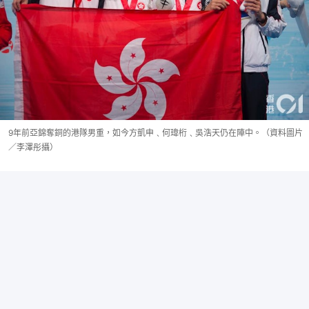
9年前亞錦奪銅的港隊男重，如今方凱申﹑何瑋桁﹑吳浩天仍在陣中。（資料圖片
／李澤彤攝）