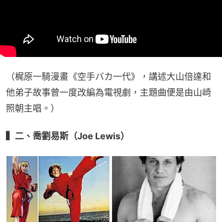
（梶原一騎漫畫《空手バカ一代》，講述大山倍達和
他弟子故事曾一度改編為電視劇，主題曲便是由山崎
照朝主唱。）
▍二、喬劉易斯（Joe Lewis）