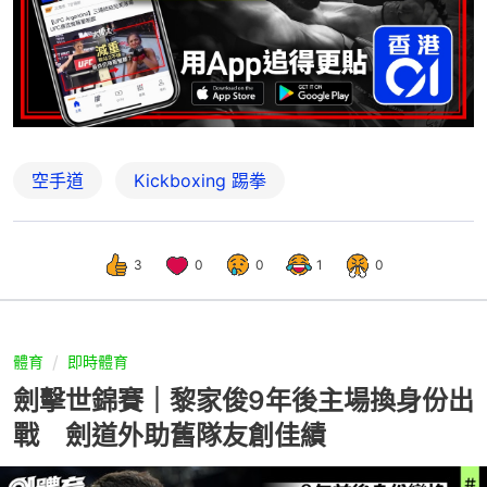
空手道
Kickboxing 踢拳
3
0
0
1
0
體育
即時體育
劍擊世錦賽｜黎家俊9年後主場換身份出
戰 劍道外助舊隊友創佳績