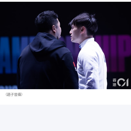
（趙子晉攝）