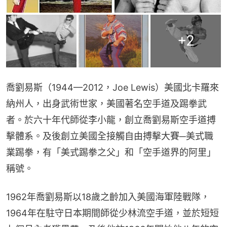
+
2
喬劉易斯（1944—2012，Joe Lewis）美國北卡羅來
納州人，出身武術世家，美國著名空手道及踢拳武
者。於六十年代師從李小龍，創立喬劉易斯空手道搏
擊體系。及後創立美國全接觸自由搏擊大賽─美式職
業踢拳，有「美式踢拳之父」和「空手道界的阿里」
稱號。
1962年喬劉易斯以18歲之齡加入美國海軍陸戰隊，
1964年在駐守日本期間師從少林流空手道，並於短短