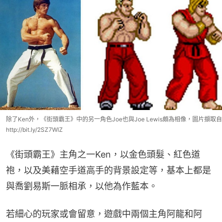
除了Ken外，《街頭霸王》中的另一角色Joe也與Joe Lewis頗為相像，圖片擷取自
http://bit.ly/2SZ7WlZ
《街頭霸王》主角之一Ken，以金色頭髮、紅色道
袍，以及美藉空手道高手的背景設定等，基本上都是
與喬劉易斯一脈相承，以他為作藍本。
若細心的玩家或會留意，遊戲中兩個主角阿龍和阿