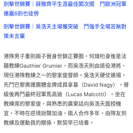
劍擊世錦賽｜薛雅齊平生涯最佳闖次圈 鬥歐洲冠軍
連贏6劍也徒勞
劍擊世錦賽｜吳浩天主場獲突破 鬥強手全場苦無對
策未言棄
港隊男子重劍兩子晉身世錦正賽圈，何瑋桁身後是法
籍教練Gauthier Grumier，而吳浩天則由退役港將、
現任港隊教練之一的黎家俊督師。吳浩天硬仗連場，
先鬥巴黎奧運團體金牌成員拿基（David Nagy），晉
級後再鬥最終冠軍馬高迪（Lucas Malcotti）。坐在
教練席的黎家俊，與熟悉的廣東話向吳浩天面授機
宜，不時在逆境說聲加油，兩人合作多年，由隊友到
教練及運動員的關係，默契早已培養。