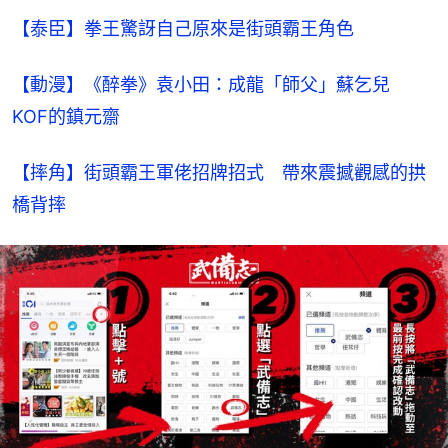
【泰臣】拳王驚訝自己原來是街頭霸王角色
【動漫】《醉拳》袁小田：成龍「師父」蘇乞兒　
KOF的鎮元齋
【摔角】街頭霸王軍佬招牌招式　帶來震撼觀感的拱
橋背摔