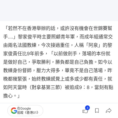
「若然不在香港舉辦的話，或許沒有機會在世錦賽幫
手....」黎家俊平時主要照顧青年軍，而成年組通常交
由兩名法國教練，今次接過重任，人稱「阿泉」的黎
家俊責任比9年前多，「以前做劍手，落場的本份就
是做好自己，爭取勝利，勝負都是自己負擔。如今以
教練身份督師，壓力大得多，畢竟不是自己落場，昨
晚都幾緊張，始終教練感覺上或多或少都有責任，就
如阿天當時（對拿基第三節）被追成9：8，當刻有點
擔心。」
4
在Google
為了首圈的硬仗，黎家俊與吳浩天研究對手至深夜，
追蹤《香港01》