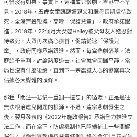
可惜沒有如果。事實上，這種虐兒慘劇，香港並不罕
見。2018年，五歲女童臨臨遭親父和繼母長期虐待致
死，全港齊聲鞭撻，高呼「保護兒童」，政府承諾跟
進；2019年，22個月大女嬰Heiley被父母友人殘忍對
待致死，大眾再次痛心疾首，促請從速「保護兒
童」，政府同樣承諾跟進。然而，每當悲劇落幕，法
庭給予重判，討論熱度退去，社會就會回歸平靜，當
局也沒有什麼後續，直到下一宗震撼人心的慘案再次
佔據各大媒體的頭條。
那種「關注—悲憤—重罰—遺忘」的循環，正是過往
無法根治虐兒問題的根源。不過，這宗悲劇發生之
後，翌月發表的《2022年施政報告》承諾全力推進立
法工作；而在當下，防虐機制也已陸續補上一些關鍵
漏洞。《強制舉報虐待兒童條例》終於今年1月正式生