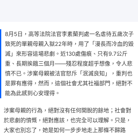
8月5日，高等法院法官李素蘭判處一名虐待五歲次子
致死的單親母親入獄22年時，用了「漫長而冷血的毀
滅」來形容這場悲劇。近130處傷痕、只有9.7公斤
重、長期挨餓三個月——殘忍程度超乎想像，令人悲
憤不已。涉案母親被法官怒斥「泯滅良知」，重判也
是罪有應得，然而，這個社會尤其社福部門，絕對不
能為此感到心安理得。
涉案母親的行為，絕對沒有任何開脫的餘地；社會對
於悲劇的憤慨，絕對應該，也完全可以理解。只是，
大家也別忘了，她是如何一步步地走上那條不歸路