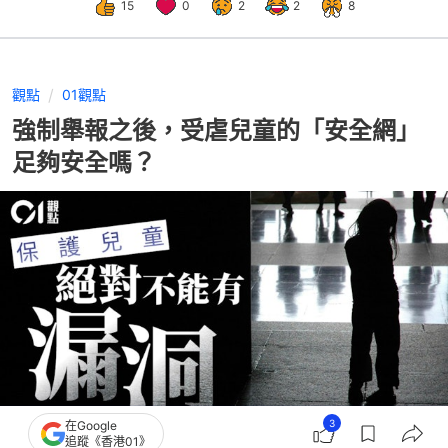
15
0
2
2
8
觀點
01觀點
強制舉報之後，受虐兒童的「安全網」
足夠安全嗎？
3
在Google
追蹤《香港01》