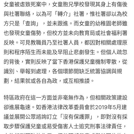
女童被虐致死案中，女童胞兄學校發現其身上有傷後
與社署聯絡，以為可「轉介」社署，惟社署卻以為校
方只是「查詢」，並未跟進。而女童的幼稚園老師雖
也發現女童傷勢，但校方並未向教育局或社會福利署
反映。可見教職員乃至社署人員，都因對相關處理原
則和程序陌生而未能及早阻止悲劇發生。但個人疏忽
的背後，實則反映了當下香港保護兒童機制零散，從
識別、舉報到處理，各個環節間缺乏統籌協調與規
劃，結果就或各自為政，或互相推諉。
特區政府在這一方面並非毫無作為，但相關政策建設
卻進展龜速。如香港法律改革委員會於2019年5月建
議並展開公眾諮詢訂立「沒有保護罪」，即對沒有採
取步驟保護兒童或易受傷害人士追究刑事法律責任，