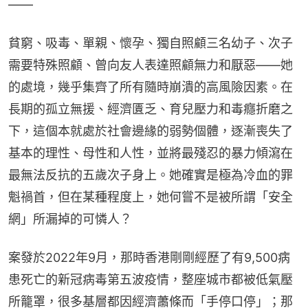
——
貧窮、吸毒、單親、懷孕、獨自照顧三名幼子、次子
需要特殊照顧、曾向友人表達照顧無力和厭惡——她
的處境，幾乎集齊了所有隨時崩潰的高風險因素。在
長期的孤立無援、經濟匱乏、育兒壓力和毒癮折磨之
下，這個本就處於社會邊緣的弱勢個體，逐漸喪失了
基本的理性、母性和人性，並將最殘忍的暴力傾瀉在
最無法反抗的五歲次子身上。她確實是極為冷血的罪
魁禍首，但在某種程度上，她何嘗不是被所謂「安全
網」所漏掉的可憐人？
案發於2022年9月，那時香港剛剛經歷了有9,500病
患死亡的新冠病毒第五波疫情，整座城市都被低氣壓
所籠罩，很多基層都因經濟蕭條而「手停口停」；那