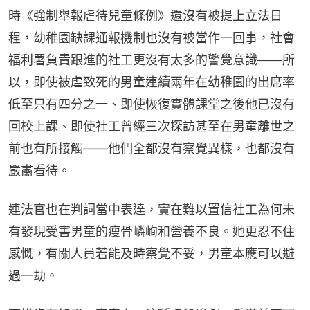
時《強制舉報虐待兒童條例》還沒有被提上立法日
程，幼稚園缺課通報機制也沒有被當作一回事，社會
福利署負責跟進的社工更沒有太多的警覺意識——所
以，即使被虐致死的男童連續兩年在幼稚園的出席率
低至只有四分之一、即使恢復實體課堂之後他已沒有
回校上課、即使社工曾經三次探訪甚至在男童離世之
前也有所接觸——他們全都沒有察覺異樣，也都沒有
嚴肅看待。
連法官也在判詞當中表達，實在難以置信社工為何未
有發現受害男童的瘦骨嶙峋和營養不良。她更忍不住
感慨，有關人員若能及時察覺不妥，男童本應可以避
過一劫。