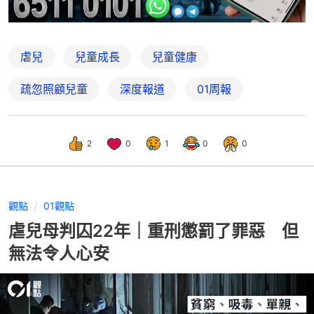
虐兒
兒童成長
兒童健康
疏忽照顧兒童
深度報道
01周報
2
0
1
0
0
觀點
01觀點
虐兒母判囚22年｜重刑懲罰了罪惡 但
無法令人心安